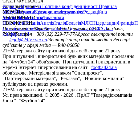
САЙТ ФУТБОЛ 24
Редакція
Соціальні мережі
Прогнози
Політика конфіденційності
Правила
сайту
facebook
УКРАЇНА
Контакти
x
youtube
Правила коментування
instagram
telegram
viber
Редакційна
політика
Україна
ЧЕМПІОНАТИ
Перша ліга
Структура власності
Друга ліга
Німеччина
ЄВРОКУБКИ
Іспанія
Англія
Італія
Бельгія
МЛС
Нідерланди
Франція
П
Ліга чемпіонів
Онлайн-медіа «Футбол 24»
Ліга Європи
Юнацька ліга УЄФА
пл. Галицька, буд. 15, м. Львів,
Ліга
конференцій
79008
Телефон +380 (32) 229-77-77
Адреса електронної пошти
—
legal@24tv.com.ua
Ідентифікатор онлайн-медіа в Реєстрі
суб’єктів у сфері медіа — R40-06058
21+
Матеріали сайту призначені для осіб старше 21 року
При цитуванні і використанні будь-яких матеріалів посилання
на "Футбол 24" обов'язкове. При цитуванні і використанні в
мережі Інтернет гіперпосилання на сайт
football24.ua
обов'язкове. Матеріали зі знаком "Спецпроект",
"Партнерський матеріал", "Реклама", "Новини компаній"
публікуємо на правах реклами.
21+
Матеріали сайту призначені для осіб старше 21 року
Усi права захищенi. © 2005 -
2026
, ПрАТ "Телерадіокомпанія
Люкс". "Футбол 24".