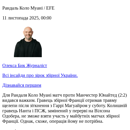
Рандаль Коло Муані / EFE
11 листопада 2025, 00:00
Олекса Бик
Журналіст
Всі інсайди про зірок збірної України.
Дізнавайся першим
Для Рандаля Коло Муані матч проти Манчестер Юнайтед (2:2)
видався важким. Гравець збірної Франції отримав травму
щелепи після зіткнення з Гаррі Магуайром у суботу. Колишній
гравець Нанта і ПСЖ, замінений у перерві на Вілсона
Одобера, не зможе взяти участь у майбутніх матчах збірної
Франції. Однак, схоже, операція йому не потрібна.