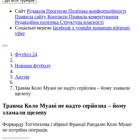
До всіх турнірів
Сайт
Редакція
Прогнози
Політика конфіденційності
Правила сайту
Контакти
Правила коментування
Редакційна політика
Структура власності
Соціальні мережі
facebook
x
youtube
instagram
telegram
viber
Футбол 24
Новини футболу
Англія
Травма Коло Муані не надто серйозна – йому зламали
щелепу
Травма Коло Муані не надто серйозна – йому
зламали щелепу
Форварду Тоттенхема і збірної Франції Рандалю Коло Муані
не потрібна операція.