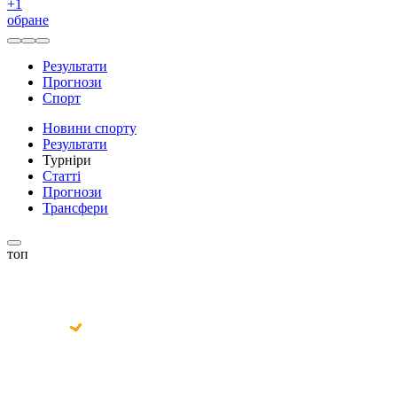
+
1
обране
Результати
Прогнози
Спорт
Новини спорту
Результати
Турніри
Статті
Прогнози
Трансфери
топ