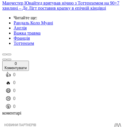
Манчестер Юнайтед врятував нічию з Тоттенхемом на 90+7
хвилині – Де Лігт поставив крапку в епічній кінцівці
Читайте ще
:
Рандаль Коло Муані
Англія
Важка травма
Франція
Тоттенхем
0
Коментувати
️👍
0
️🔥
0
️😄
0
️😢
0
️🤬
0
коментарі