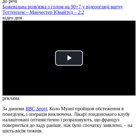
до речі
Божевільна розв'язка з голом на 90+7 у відеоогляді матчу
Тоттенхем – Манчестер Юнайтед – 2:2
відео дня
Play
Video
реклама
За даними
BBC Sport
, Коло Муані пройшов обстеження в
понеділок, і операція виключена. Лікарі лондонського клубу
налаштовані оптимістично і розраховують, що француз
повернеться до ладу раніше, ніж було спочатку заявлено, – на
шість-вісім тижнів.