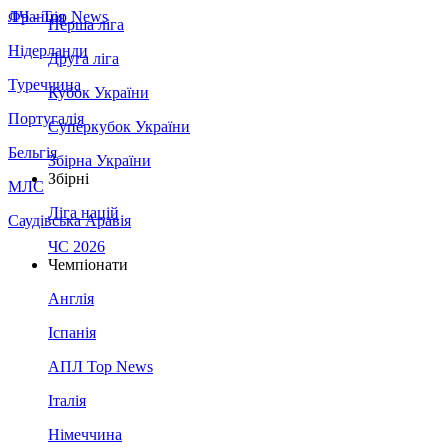
Франція
ЛЧ - Top News
Перша ліга
Нідерланди
Друга ліга
Туреччина
Кубок України
Португалія
Суперкубок України
Бельгія
Збірна України
Збірні
МЛС
Ліга націй
Саудівська Аравія
ЧС 2026
Чемпіонати
Англія
Іспанія
АПЛ Top News
Італія
Німеччина