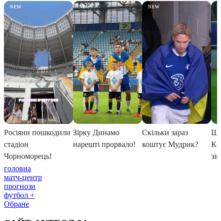
головна
матч-центр
прогнози
футбол +
Обране