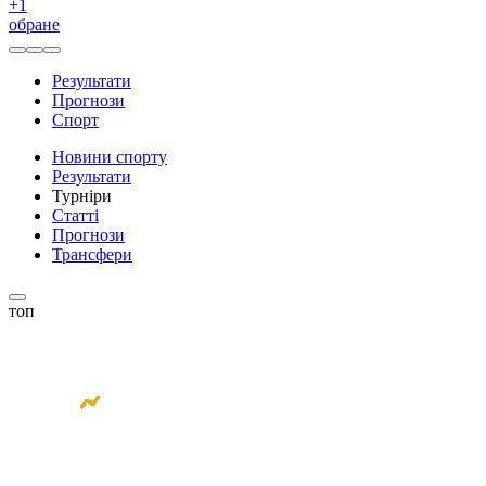
+
1
обране
Результати
Прогнози
Спорт
Новини спорту
Результати
Турніри
Статті
Прогнози
Трансфери
топ