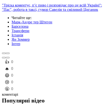
"Тріска коментує, п’є пиво і розповідає про це всій Україні":
"Пас", робота в таксі, гумор Савелія та сміливий Циганик
Читайте ще
:
Марк-Андре тер Штеген
Барселона
Трансфери
Іспанія
Ян Зоммер
Інтер
️👍
0
️🔥
0
️😄
0
️😢
0
️🤬
0
коментарі