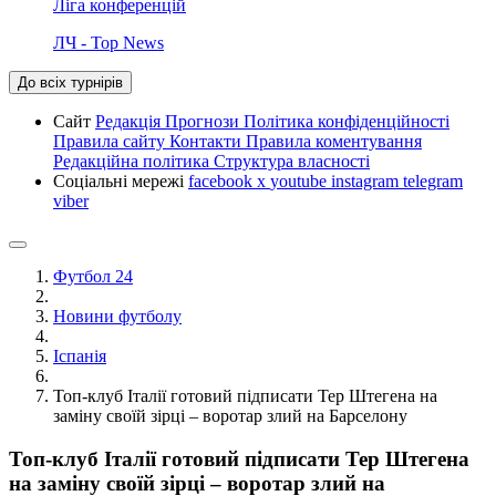
Ліга конференцій
ЛЧ - Top News
До всіх турнірів
Сайт
Редакція
Прогнози
Політика конфіденційності
Правила сайту
Контакти
Правила коментування
Редакційна політика
Структура власності
Соціальні мережі
facebook
x
youtube
instagram
telegram
viber
Футбол 24
Новини футболу
Іспанія
Топ-клуб Італії готовий підписати Тер Штегена на
заміну своїй зірці – воротар злий на Барселону
Топ-клуб Італії готовий підписати Тер Штегена
на заміну своїй зірці – воротар злий на