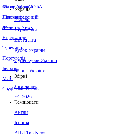
Збірна України
Італія
Суперкубок УЄФА
Україна
Німеччина
Ліга конференцій
Україна
Франція
ЛЧ - Top News
Перша ліга
Нідерланди
Друга ліга
Туреччина
Кубок України
Португалія
Суперкубок України
Бельгія
Збірна України
Збірні
МЛС
Ліга націй
Саудівська Аравія
ЧС 2026
Чемпіонати
Англія
Іспанія
АПЛ Top News