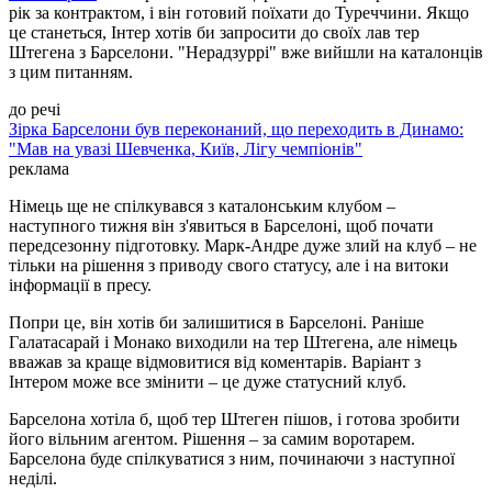
рік за контрактом, і він готовий поїхати до Туреччини. Якщо
це станеться, Інтер хотів би запросити до своїх лав тер
Штегена з Барселони. "Нерадзуррі" вже вийшли на каталонців
з цим питанням.
до речі
Зірка Барселони був переконаний, що переходить в Динамо:
"Мав на увазі Шевченка, Київ, Лігу чемпіонів"
реклама
Німець ще не спілкувався з каталонським клубом –
наступного тижня він з'явиться в Барселоні, щоб почати
передсезонну підготовку. Марк-Андре дуже злий на клуб – не
тільки на рішення з приводу свого статусу, але і на витоки
інформації в пресу.
Попри це, він хотів би залишитися в Барселоні. Раніше
Галатасарай і Монако виходили на тер Штегена, але німець
вважав за краще відмовитися від коментарів. Варіант з
Інтером може все змінити – це дуже статусний клуб.
Барселона хотіла б, щоб тер Штеген пішов, і готова зробити
його вільним агентом. Рішення – за самим воротарем.
Барселона буде спілкуватися з ним, починаючи з наступної
неділі.