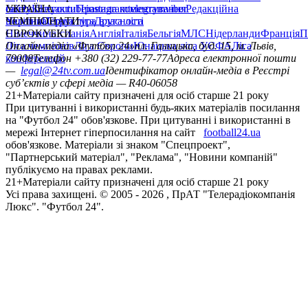
сайту
facebook
УКРАЇНА
Контакти
x
youtube
Правила коментування
instagram
telegram
viber
Редакційна
політика
Україна
ЧЕМПІОНАТИ
Перша ліга
Структура власності
Друга ліга
Німеччина
ЄВРОКУБКИ
Іспанія
Англія
Італія
Бельгія
МЛС
Нідерланди
Франція
П
Ліга чемпіонів
Онлайн-медіа «Футбол 24»
Ліга Європи
Юнацька ліга УЄФА
пл. Галицька, буд. 15, м. Львів,
Ліга
конференцій
79008
Телефон +380 (32) 229-77-77
Адреса електронної пошти
—
legal@24tv.com.ua
Ідентифікатор онлайн-медіа в Реєстрі
суб’єктів у сфері медіа — R40-06058
21+
Матеріали сайту призначені для осіб старше 21 року
При цитуванні і використанні будь-яких матеріалів посилання
на "Футбол 24" обов'язкове. При цитуванні і використанні в
мережі Інтернет гіперпосилання на сайт
football24.ua
обов'язкове. Матеріали зі знаком "Спецпроект",
"Партнерський матеріал", "Реклама", "Новини компаній"
публікуємо на правах реклами.
21+
Матеріали сайту призначені для осіб старше 21 року
Усi права захищенi. © 2005 -
2026
, ПрАТ "Телерадіокомпанія
Люкс". "Футбол 24".