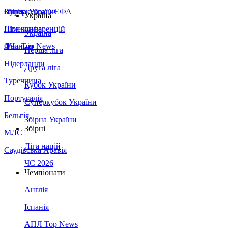
Збірна України
Італія
Суперкубок УЄФА
Україна
Німеччина
Ліга конференцій
Україна
Франція
ЛЧ - Top News
Перша ліга
Нідерланди
Друга ліга
Туреччина
Кубок України
Португалія
Суперкубок України
Бельгія
Збірна України
Збірні
МЛС
Ліга націй
Саудівська Аравія
ЧС 2026
Чемпіонати
Англія
Іспанія
АПЛ Top News