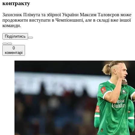
контракту
Захисник Плімута та збірної України Максим Таловєров може
продовжити виступати в Чемпіоншипі, але в складі вже іншої
команди.
Поділитись
0
коментарі