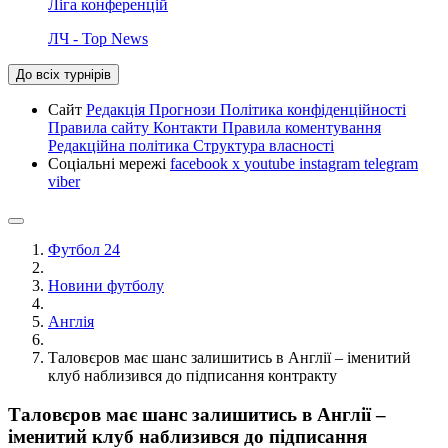
Ліга конференцій
ЛЧ - Top News
До всіх турнірів
Сайт
Редакція
Прогнози
Політика конфіденційності
Правила сайту
Контакти
Правила коментування
Редакційна політика
Структура власності
Соціальні мережі
facebook
x
youtube
instagram
telegram
viber
Футбол 24
Новини футболу
Англія
Таловєров має шанс залишитись в Англії – іменитий
клуб наблизився до підписання контракту
Таловєров має шанс залишитись в Англії –
іменитий клуб наблизився до підписання