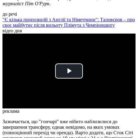
журналіст
Піт О'Рурк
.
до речі
"Є кілька пропозицій з Англії та Німеччини": Таловєров – про
своє майбутнє після вильоту Плімута з Чемпіоншипу
відео дня
Play
Video
реклама
Зазначається, що "гончарі" вже нібито наблизилися до
завершення трансферу, однак невідомо, на яких умовах
(повноцінний перехід чи оренда). Варто додати, що Сток Сіті