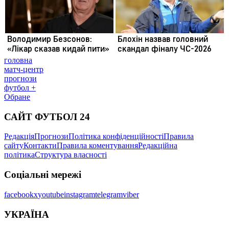
головна
матч-центр
прогнози
футбол +
Обране
САЙТ ФУТБОЛ 24
Редакція
Прогнози
Політика конфіденційності
Правила
сайту
Контакти
Правила коментування
Редакційна
політика
Структура власності
Соціальні мережі
facebook
x
youtube
instagram
telegram
viber
УКРАЇНА