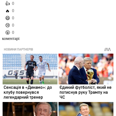
️👍
0
️🔥
0
️😄
0
️😢
0
️🤬
0
коментарі