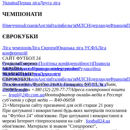
Україна
Перша ліга
Друга ліга
ЧЕМПІОНАТИ
Німеччина
Іспанія
Англія
Італія
Бельгія
МЛС
Нідерланди
Франція
П
ЄВРОКУБКИ
Ліга чемпіонів
Ліга Європи
Юнацька ліга УЄФА
Ліга
конференцій
САЙТ ФУТБОЛ 24
Редакція
Соціальні мережі
Прогнози
Політика конфіденційності
Правила
сайту
facebook
УКРАЇНА
Контакти
x
youtube
Правила коментування
instagram
telegram
viber
Редакційна
політика
Україна
ЧЕМПІОНАТИ
Перша ліга
Структура власності
Друга ліга
Німеччина
ЄВРОКУБКИ
Іспанія
Англія
Італія
Бельгія
МЛС
Нідерланди
Франція
П
Ліга чемпіонів
Онлайн-медіа «Футбол 24»
Ліга Європи
Юнацька ліга УЄФА
пл. Галицька, буд. 15, м. Львів,
Ліга
конференцій
79008
Телефон +380 (32) 229-77-77
Адреса електронної пошти
—
legal@24tv.com.ua
Ідентифікатор онлайн-медіа в Реєстрі
суб’єктів у сфері медіа — R40-06058
21+
Матеріали сайту призначені для осіб старше 21 року
При цитуванні і використанні будь-яких матеріалів посилання
на "Футбол 24" обов'язкове. При цитуванні і використанні в
мережі Інтернет гіперпосилання на сайт
football24.ua
обов'язкове. Матеріали зі знаком "Спецпроект",