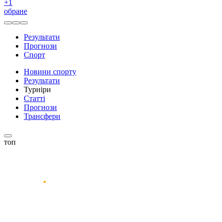
+
1
обране
Результати
Прогнози
Спорт
Новини спорту
Результати
Турніри
Статті
Прогнози
Трансфери
топ