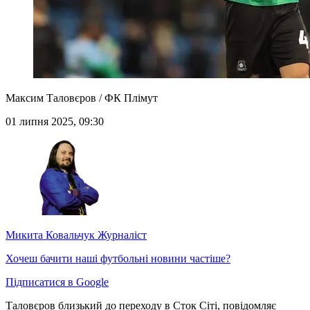
Максим Таловєров / ФК Плімут
01 липня 2025, 09:30
Микита Ковальчук
Журналіст
Хочеш бачити наші футбольні новини частіше?
Підписатися в Google
Таловєров близький до переходу в Сток Сіті, повідомляє