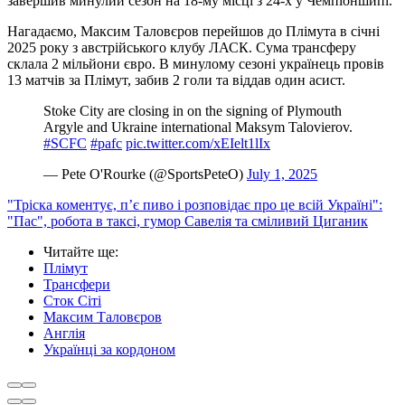
завершив минулий сезон на 18-му місці з 24-х у Чемпіоншипі.
Нагадаємо, Максим Таловєров перейшов до Плімута в січні
2025 року з австрійського клубу ЛАСК. Сума трансферу
склала 2 мільйони євро. В минулому сезоні українець провів
13 матчів за Плімут, забив 2 голи та віддав один асист.
Stoke City are closing in on the signing of Plymouth
Argyle and Ukraine international Maksym Talovierov.
#SCFC
#pafc
pic.twitter.com/xEIelt1lIx
— Pete O'Rourke (@SportsPeteO)
July 1, 2025
"Тріска коментує, п’є пиво і розповідає про це всій Україні":
"Пас", робота в таксі, гумор Савелія та сміливий Циганик
Читайте ще
:
Плімут
Трансфери
Сток Сіті
Максим Таловєров
Англія
Українці за кордоном