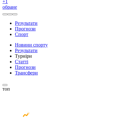
+
1
обране
Результати
Прогнози
Спорт
Новини спорту
Результати
Турніри
Статті
Прогнози
Трансфери
топ