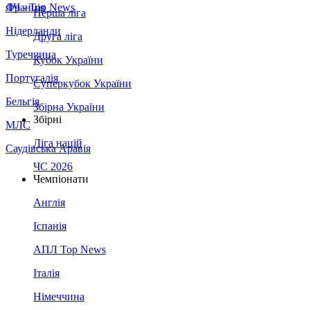
Франція
ЛЧ - Top News
Перша ліга
Нідерланди
Друга ліга
Туреччина
Кубок України
Португалія
Суперкубок України
Бельгія
Збірна України
Збірні
МЛС
Ліга націй
Саудівська Аравія
ЧС 2026
Чемпіонати
Англія
Іспанія
АПЛ Top News
Італія
Німеччина