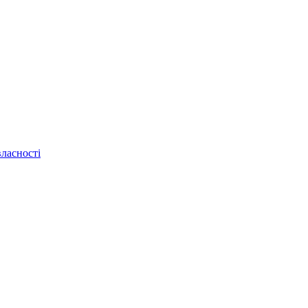
ласності