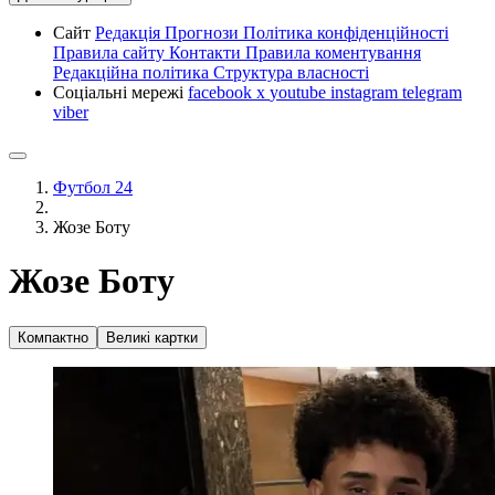
Сайт
Редакція
Прогнози
Політика конфіденційності
Правила сайту
Контакти
Правила коментування
Редакційна політика
Структура власності
Соціальні мережі
facebook
x
youtube
instagram
telegram
viber
Футбол 24
Жозе Боту
Жозе Боту
Компактно
Великі картки