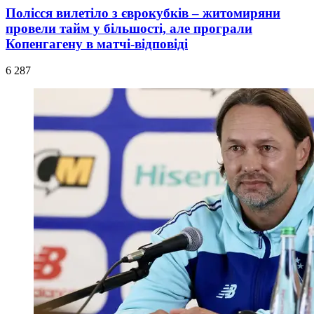
Полісся вилетіло з єврокубків – житомиряни
провели тайм у більшості, але програли
Копенгагену в матчі-відповіді
6 287