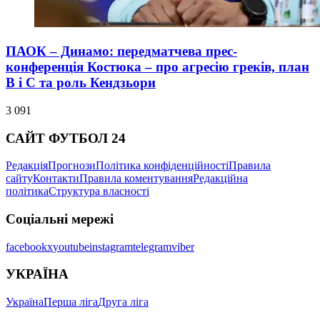
ПАОК – Динамо: передматчева прес-
конференція Костюка – про агресію греків, план
В і С та роль Кендзьори
3 091
САЙТ ФУТБОЛ 24
Редакція
Прогнози
Політика конфіденційності
Правила
сайту
Контакти
Правила коментування
Редакційна
політика
Структура власності
Соціальні мережі
facebook
x
youtube
instagram
telegram
viber
УКРАЇНА
Україна
Перша ліга
Друга ліга