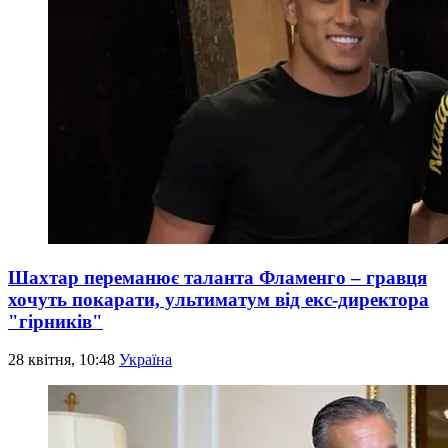
Шахтар переманює таланта Фламенго – гравця
хочуть покарати, ультиматум від екс-директора
"гірників"
28 квітня, 10:48
Україна