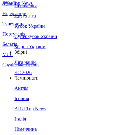
Франція
ЛЧ - Top News
Перша ліга
Нідерланди
Друга ліга
Туреччина
Кубок України
Португалія
Суперкубок України
Бельгія
Збірна України
Збірні
МЛС
Ліга націй
Саудівська Аравія
ЧС 2026
Чемпіонати
Англія
Іспанія
АПЛ Top News
Італія
Німеччина