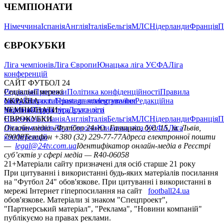
ЧЕМПІОНАТИ
Німеччина
Іспанія
Англія
Італія
Бельгія
МЛС
Нідерланди
Франція
П
ЄВРОКУБКИ
Ліга чемпіонів
Ліга Європи
Юнацька ліга УЄФА
Ліга
конференцій
САЙТ ФУТБОЛ 24
Редакція
Соціальні мережі
Прогнози
Політика конфіденційності
Правила
сайту
facebook
УКРАЇНА
Контакти
x
youtube
Правила коментування
instagram
telegram
viber
Редакційна
політика
Україна
ЧЕМПІОНАТИ
Перша ліга
Структура власності
Друга ліга
Німеччина
ЄВРОКУБКИ
Іспанія
Англія
Італія
Бельгія
МЛС
Нідерланди
Франція
П
Ліга чемпіонів
Онлайн-медіа «Футбол 24»
Ліга Європи
Юнацька ліга УЄФА
пл. Галицька, буд. 15, м. Львів,
Ліга
конференцій
79008
Телефон +380 (32) 229-77-77
Адреса електронної пошти
—
legal@24tv.com.ua
Ідентифікатор онлайн-медіа в Реєстрі
суб’єктів у сфері медіа — R40-06058
21+
Матеріали сайту призначені для осіб старше 21 року
При цитуванні і використанні будь-яких матеріалів посилання
на "Футбол 24" обов'язкове. При цитуванні і використанні в
мережі Інтернет гіперпосилання на сайт
football24.ua
обов'язкове. Матеріали зі знаком "Спецпроект",
"Партнерський матеріал", "Реклама", "Новини компаній"
публікуємо на правах реклами.