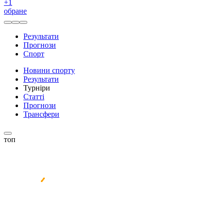
+
1
обране
Результати
Прогнози
Спорт
Новини спорту
Результати
Турніри
Статті
Прогнози
Трансфери
топ