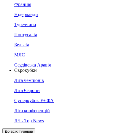
Франція
Нідерланди
Туреччина
Португалія
Бельгія
МЛС
Саудівська Аравія
Єврокубки
Ліга чемпіонів
Ліга Європи
Суперкубок УЄФА
Ліга конференцій
ЛЧ - Top News
До всіх турнірів