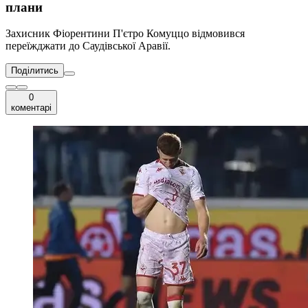
плани
Захисник Фіорентини П'єтро Комуццо відмовився
переїжджати до Саудівської Аравії.
Поділитись
0
коментарі