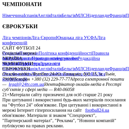
ЄВРОКУБКИ
Ліга чемпіонів
Ліга Європи
Юнацька ліга УЄФА
Ліга
конференцій
САЙТ ФУТБОЛ 24
Редакція
Соціальні мережі
Прогнози
Політика конфіденційності
Правила
сайту
facebook
УКРАЇНА
Контакти
x
youtube
Правила коментування
instagram
telegram
viber
Редакційна
політика
Україна
ЧЕМПІОНАТИ
Перша ліга
Структура власності
Друга ліга
Німеччина
ЄВРОКУБКИ
Іспанія
Англія
Італія
Бельгія
МЛС
Нідерланди
Франція
П
Ліга чемпіонів
Онлайн-медіа «Футбол 24»
Ліга Європи
Юнацька ліга УЄФА
пл. Галицька, буд. 15, м. Львів,
Ліга
конференцій
79008
Телефон +380 (32) 229-77-77
Адреса електронної пошти
—
legal@24tv.com.ua
Ідентифікатор онлайн-медіа в Реєстрі
суб’єктів у сфері медіа — R40-06058
21+
Матеріали сайту призначені для осіб старше 21 року
При цитуванні і використанні будь-яких матеріалів посилання
на "Футбол 24" обов'язкове. При цитуванні і використанні в
мережі Інтернет гіперпосилання на сайт
football24.ua
обов'язкове. Матеріали зі знаком "Спецпроект",
"Партнерський матеріал", "Реклама", "Новини компаній"
публікуємо на правах реклами.
21+
Матеріали сайту призначені для осіб старше 21 року
Усi права захищенi. © 2005 -
2026
, ПрАТ "Телерадіокомпанія
Люкс". "Футбол 24".