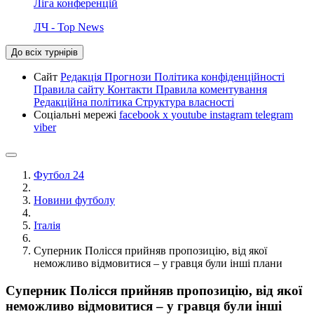
Ліга конференцій
ЛЧ - Top News
До всіх турнірів
Сайт
Редакція
Прогнози
Політика конфіденційності
Правила сайту
Контакти
Правила коментування
Редакційна політика
Структура власності
Соціальні мережі
facebook
x
youtube
instagram
telegram
viber
Футбол 24
Новини футболу
Італія
Суперник Полісся прийняв пропозицію, від якої
неможливо відмовитися – у гравця були інші плани
Суперник Полісся прийняв пропозицію, від якої
неможливо відмовитися – у гравця були інші