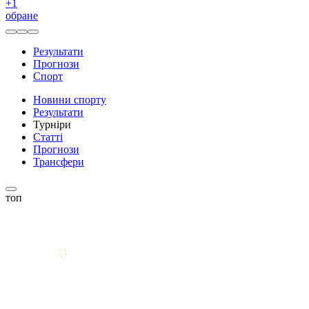
+
1
обране
Результати
Прогнози
Спорт
Новини спорту
Результати
Турніри
Статті
Прогнози
Трансфери
топ