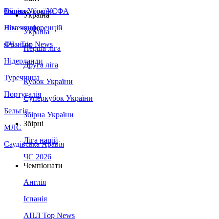
Збірна України
Італія
Суперкубок УЄФА
Україна
Німеччина
Ліга конференцій
Україна
Франція
ЛЧ - Top News
Перша ліга
Нідерланди
Друга ліга
Туреччина
Кубок України
Португалія
Суперкубок України
Бельгія
Збірна України
Збірні
МЛС
Ліга націй
Саудівська Аравія
ЧС 2026
Чемпіонати
Англія
Іспанія
АПЛ Top News