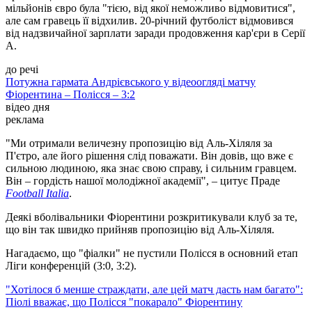
мільйонів євро була "тією, від якої неможливо відмовитися",
але сам гравець її відхилив. 20-річний футболіст відмовився
від надзвичайної зарплати заради продовження кар'єри в Серії
А.
до речі
Потужна гармата Андрієвського у відеоогляді матчу
Фіорентина – Полісся – 3:2
відео дня
реклама
"Ми отримали величезну пропозицію від Аль-Хіляля за
П'єтро, але його рішення слід поважати. Він довів, що вже є
сильною людиною, яка знає свою справу, і сильним гравцем.
Він – гордість нашої молодіжної академії", – цитує Праде
Football Italia
.
Деякі вболівальники Фіорентини розкритикували клуб за те,
що він так швидко прийняв пропозицію від Аль-Хіляля.
Нагадаємо, що "фіалки" не пустили Полісся в основний етап
Ліги конференцій (3:0, 3:2).
"Хотілося б менше страждати, але цей матч дасть нам багато":
Піолі вважає, що Полісся "покарало" Фіорентину