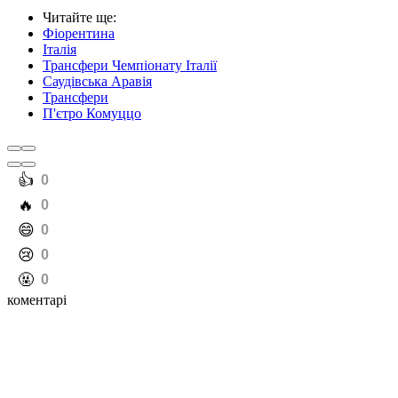
Читайте ще
:
Фіорентина
Італія
Трансфери Чемпіонату Італії
Саудівська Аравія
Трансфери
П'єтро Комуццо
️👍
0
️🔥
0
️😄
0
️😢
0
️🤬
0
коментарі