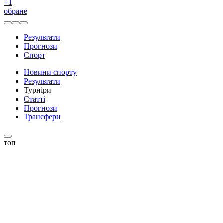
+
1
обране
Результати
Прогнози
Спорт
Новини спорту
Результати
Турніри
Статті
Прогнози
Трансфери
топ