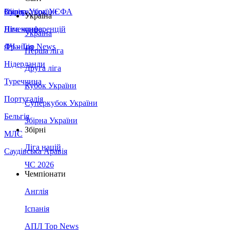
Збірна України
Італія
Суперкубок УЄФА
Україна
Німеччина
Ліга конференцій
Україна
Франція
ЛЧ - Top News
Перша ліга
Нідерланди
Друга ліга
Туреччина
Кубок України
Португалія
Суперкубок України
Бельгія
Збірна України
Збірні
МЛС
Ліга націй
Саудівська Аравія
ЧС 2026
Чемпіонати
Англія
Іспанія
АПЛ Top News