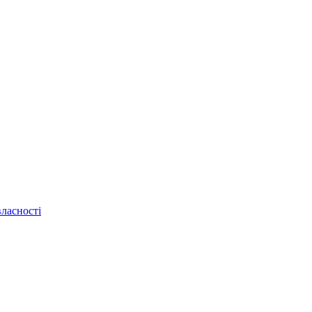
ласності