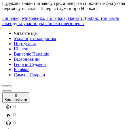
Судакова зняли під завісу гри, а Бенфіка спокійно зафіксувала
перемогу на класі. Тепер всі думки про Ньюкасл.
Зінченко, Миколенко, Циганков, Ванат і Довбик: топ-матчі
вікенду за участю українських легіонерів
Читайте ще
:
Українці за кордоном
Португалія
Шавеш
Вангеліс Павлідіс
Відеоновини
Георгій Судаков
Бенфіка
Самуел Соареш
0
Коментувати
️👍
0
️🔥
0
️😄
0