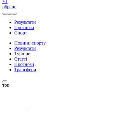
+
1
обране
Результати
Прогнози
Спорт
Новини спорту
Результати
Турніри
Статті
Прогнози
Трансфери
топ