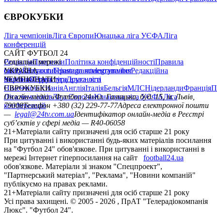
ЄВРОКУБКИ
Ліга чемпіонів
Ліга Європи
Юнацька ліга УЄФА
Ліга
конференцій
САЙТ ФУТБОЛ 24
Редакція
Соціальні мережі
Прогнози
Політика конфіденційності
Правила
сайту
facebook
УКРАЇНА
Контакти
x
youtube
Правила коментування
instagram
telegram
viber
Редакційна
політика
Україна
ЧЕМПІОНАТИ
Перша ліга
Структура власності
Друга ліга
Німеччина
ЄВРОКУБКИ
Іспанія
Англія
Італія
Бельгія
МЛС
Нідерланди
Франція
П
Ліга чемпіонів
Онлайн-медіа «Футбол 24»
Ліга Європи
Юнацька ліга УЄФА
пл. Галицька, буд. 15, м. Львів,
Ліга
конференцій
79008
Телефон +380 (32) 229-77-77
Адреса електронної пошти
—
legal@24tv.com.ua
Ідентифікатор онлайн-медіа в Реєстрі
суб’єктів у сфері медіа — R40-06058
21+
Матеріали сайту призначені для осіб старше 21 року
При цитуванні і використанні будь-яких матеріалів посилання
на "Футбол 24" обов'язкове. При цитуванні і використанні в
мережі Інтернет гіперпосилання на сайт
football24.ua
обов'язкове. Матеріали зі знаком "Спецпроект",
"Партнерський матеріал", "Реклама", "Новини компаній"
публікуємо на правах реклами.
21+
Матеріали сайту призначені для осіб старше 21 року
Усi права захищенi. © 2005 -
2026
, ПрАТ "Телерадіокомпанія
Люкс". "Футбол 24".