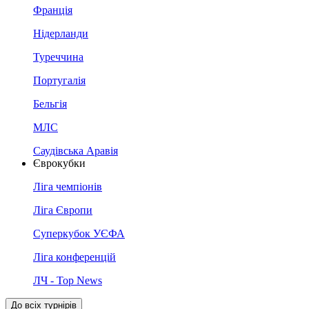
Франція
Нідерланди
Туреччина
Португалія
Бельгія
МЛС
Саудівська Аравія
Єврокубки
Ліга чемпіонів
Ліга Європи
Суперкубок УЄФА
Ліга конференцій
ЛЧ - Top News
До всіх турнірів