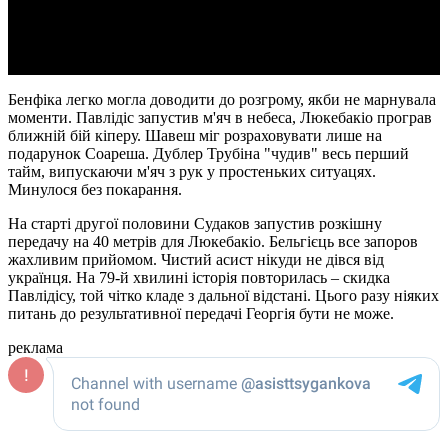
Video
Бенфіка легко могла доводити до розгрому, якби не марнувала
моменти. Павлідіс запустив м'яч в небеса, Люкебакіо програв
ближній бій кіперу. Шавеш міг розраховувати лише на
подарунок Соареша. Дублер Трубіна "чудив" весь перший
тайм, випускаючи м'яч з рук у простеньких ситуацях.
Минулося без покарання.
На старті другої половини Судаков запустив розкішну
передачу на 40 метрів для Люкебакіо. Бельгієць все запоров
жахливим прийомом. Чистий асист нікуди не дівся від
українця. На 79-й хвилині історія повторилась – скидка
Павлідісу, той чітко кладе з дальної відстані. Цього разу ніяких
питань до результативної передачі Георгія бути не може.
реклама