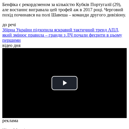
Бенфіка є рекордсменом за кількістю Кубків Португалії (29),
але востаннє вигравала цей трофей аж в 2017 році. Черговий
похід починався на полі Шавеша – команди другого дивізіону.
до речі
Збірна України підхопила яскравий тактичний тренд АПЛ,
який змінює правила – гранди з ЛЧ почали феєрити в цьому
першими
відео дня
Play
Video
реклама