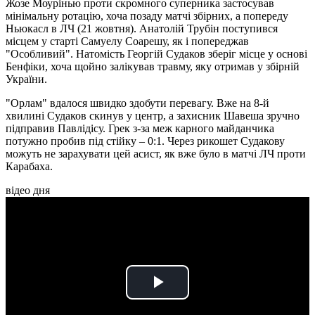
Жозе Моурінью проти скромного суперника застосував
мінімальну ротацію, хоча позаду матчі збірних, а попереду
Ньюкасл в ЛЧ (21 жовтня). Анатолій Трубін поступився
місцем у старті Самуелу Соарешу, як і попереджав
"Особливий". Натомість Георгій Судаков зберіг місце у основі
Бенфіки, хоча щойно залікував травму, яку отримав у збірній
України.
"Орлам" вдалося швидко здобути перевагу. Вже на 8-й
хвилині Судаков скинув у центр, а захисник Шавеша зручно
підправив Павлідісу. Грек з-за меж карного майданчика
потужно пробив під стійку – 0:1. Через рикошет Судакову
можуть не зарахувати цей асист, як вже було в матчі ЛЧ проти
Карабаха.
відео дня
Play