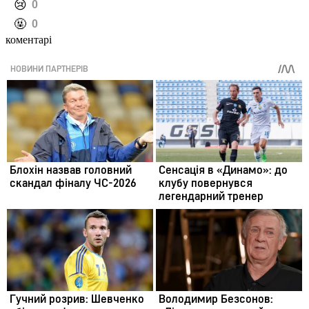
️😢
0
️🤬
0
коментарі