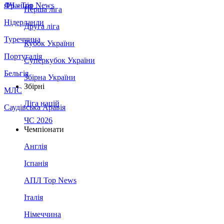
Франція
ЛЧ - Top News
Перша ліга
Нідерланди
Друга ліга
Туреччина
Кубок України
Португалія
Суперкубок України
Бельгія
Збірна України
Збірні
МЛС
Ліга націй
Саудівська Аравія
ЧС 2026
Чемпіонати
Англія
Іспанія
АПЛ Top News
Італія
Німеччина