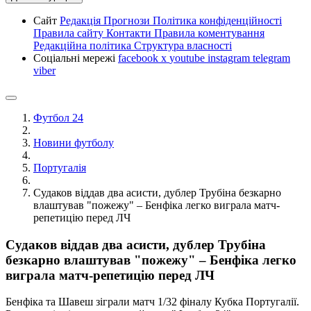
Сайт
Редакція
Прогнози
Політика конфіденційності
Правила сайту
Контакти
Правила коментування
Редакційна політика
Структура власності
Соціальні мережі
facebook
x
youtube
instagram
telegram
viber
Футбол 24
Новини футболу
Португалія
Судаков віддав два асисти, дублер Трубіна безкарно
влаштував "пожежу" – Бенфіка легко виграла матч-
репетицію перед ЛЧ
Судаков віддав два асисти, дублер Трубіна
безкарно влаштував "пожежу" – Бенфіка легко
виграла матч-репетицію перед ЛЧ
Бенфіка та Шавеш зіграли матч 1/32 фіналу Кубка Португалії.