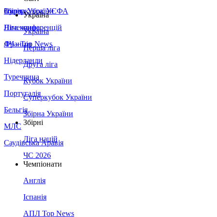
Збірна України
Італія
Суперкубок УЄФА
Україна
Німеччина
Ліга конференцій
Україна
Франція
ЛЧ - Top News
Перша ліга
Нідерланди
Друга ліга
Туреччина
Кубок України
Португалія
Суперкубок України
Бельгія
Збірна України
Збірні
МЛС
Ліга націй
Саудівська Аравія
ЧС 2026
Чемпіонати
Англія
Іспанія
АПЛ Top News