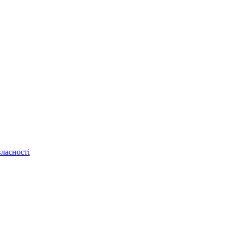
ласності