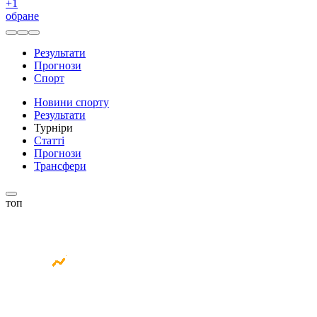
+
1
обране
Результати
Прогнози
Спорт
Новини спорту
Результати
Турніри
Статті
Прогнози
Трансфери
топ