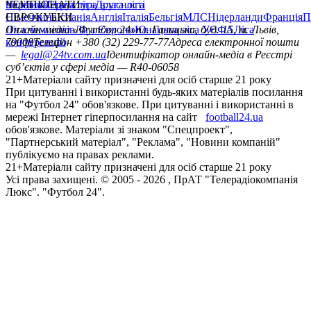
політика
Україна
ЧЕМПІОНАТИ
Перша ліга
Структура власності
Друга ліга
Німеччина
ЄВРОКУБКИ
Іспанія
Англія
Італія
Бельгія
МЛС
Нідерланди
Франція
П
Ліга чемпіонів
Онлайн-медіа «Футбол 24»
Ліга Європи
Юнацька ліга УЄФА
пл. Галицька, буд. 15, м. Львів,
Ліга
конференцій
79008
Телефон +380 (32) 229-77-77
Адреса електронної пошти
—
legal@24tv.com.ua
Ідентифікатор онлайн-медіа в Реєстрі
суб’єктів у сфері медіа — R40-06058
21+
Матеріали сайту призначені для осіб старше 21 року
При цитуванні і використанні будь-яких матеріалів посилання
на "Футбол 24" обов'язкове. При цитуванні і використанні в
мережі Інтернет гіперпосилання на сайт
football24.ua
обов'язкове. Матеріали зі знаком "Спецпроект",
"Партнерський матеріал", "Реклама", "Новини компаній"
публікуємо на правах реклами.
21+
Матеріали сайту призначені для осіб старше 21 року
Усi права захищенi. © 2005 -
2026
, ПрАТ "Телерадіокомпанія
Люкс". "Футбол 24".