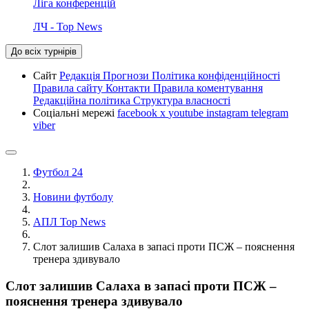
Ліга конференцій
ЛЧ - Top News
До всіх турнірів
Сайт
Редакція
Прогнози
Політика конфіденційності
Правила сайту
Контакти
Правила коментування
Редакційна політика
Структура власності
Соціальні мережі
facebook
x
youtube
instagram
telegram
viber
Футбол 24
Новини футболу
АПЛ Top News
Слот залишив Салаха в запасі проти ПСЖ – пояснення
тренера здивувало
Слот залишив Салаха в запасі проти ПСЖ –
пояснення тренера здивувало