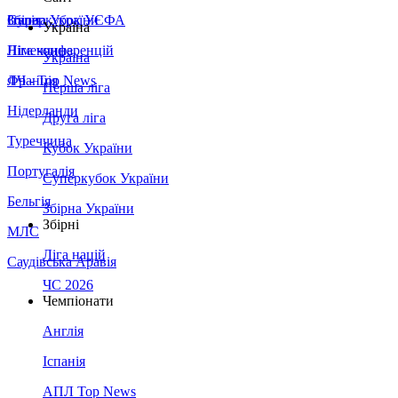
Збірна України
Італія
Суперкубок УЄФА
Україна
Німеччина
Ліга конференцій
Україна
Франція
ЛЧ - Top News
Перша ліга
Нідерланди
Друга ліга
Туреччина
Кубок України
Португалія
Суперкубок України
Бельгія
Збірна України
Збірні
МЛС
Ліга націй
Саудівська Аравія
ЧС 2026
Чемпіонати
Англія
Іспанія
АПЛ Top News