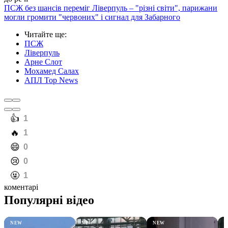
ПСЖ без шансів переміг Ліверпуль – "різні світи", парижани
могли громити "червоних" і сигнал для Забарного
Читайте ще
:
ПСЖ
Ліверпуль
Арне Слот
Мохамед Салах
АПЛ Top News
️👍
1
️🔥
1
️😄
0
️😢
0
️🤬
1
коментарі