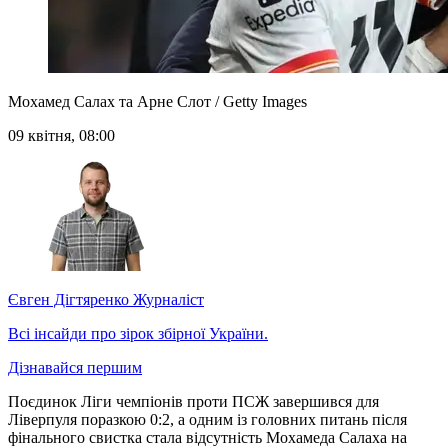
Мохамед Салах та Арне Слот / Getty Images
09 квітня, 08:00
Євген Дігтяренко
Журналіст
Всі інсайди про зірок збірної України.
Дізнавайся першим
Поєдинок Ліги чемпіонів проти ПСЖ завершився для
Ліверпуля поразкою 0:2, а одним із головних питань після
фінального свистка стала відсутність Мохамеда Салаха на