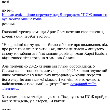
полі.
до речі
Кварацхелія оцінив перемогу над Ліверпулем: "ПСЖ повинен
був забити більше голів"
реклама
Головний тренер команди Арне Слот пояснив своє рішення,
коментуючи перебіг зустрічі.
"Наприкінці матчу для нас йшлося більше про виживання, ніж
про реальний шанс забити. Так, ніколи не знаєш – минулого
сезону ми забили за п’ять хвилин до кінця, коли Харві Елліотт
відзначився після того, як я замінив Салаха.
Але приблизно 20-25 хвилин ми тільки оборонялися. У
Салаха величезна якість, але якщо він 20-25 хвилин змушений
лише захищатися у власному штрафному – краще зберегти
його енергію для великої кількості матчів, які нас чекають
найближчими тижнями", – цитує Слота
офіційний сайт
Ліверпуля
.
Зазначимо, що матч-відповідь між Ліверпулем та ПСЖ пройде
вже за тиждень, у вівторок, 14 квітня.
до речі