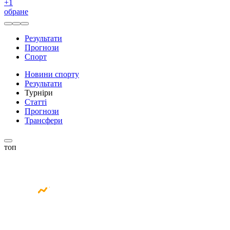
+
1
обране
Результати
Прогнози
Спорт
Новини спорту
Результати
Турніри
Статті
Прогнози
Трансфери
топ