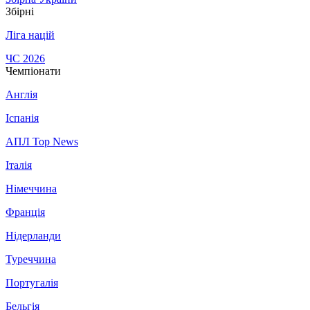
Збірні
Ліга націй
ЧС 2026
Чемпіонати
Англія
Іспанія
АПЛ Top News
Італія
Німеччина
Франція
Нідерланди
Туреччина
Португалія
Бельгія