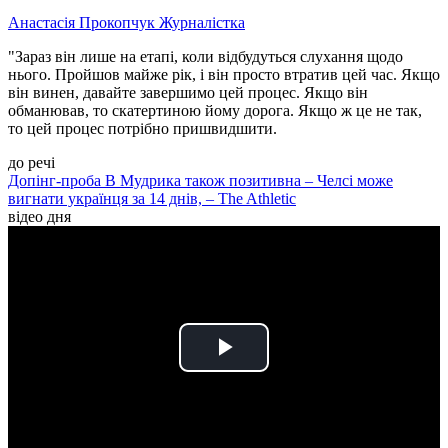
Анастасія Прокопчук
Журналістка
"Зараз він лише на етапі, коли відбудуться слухання щодо
нього. Пройшов майже рік, і він просто втратив цей час. Якщо
він винен, давайте завершимо цей процес. Якщо він
обманював, то скатертиною йому дорога. Якщо ж це не так,
то цей процес потрібно пришвидшити.
до речі
Допінг-проба B Мудрика також позитивна – Челсі може
вигнати українця за 14 днів, – The Athletic
відео дня
Play
Video