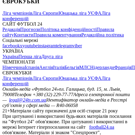
ЄВРОКУБКИ
Ліга чемпіонів
Ліга Європи
Юнацька ліга УЄФА
Ліга
конференцій
САЙТ ФУТБОЛ 24
Редакція
Прогнози
Політика конфіденційності
Правила
сайту
Контакти
Правила коментування
Редакційна політика
Соціальні мережі
facebook
x
youtube
instagram
telegram
viber
УКРАЇНА
Україна
Перша ліга
Друга ліга
ЧЕМПІОНАТИ
Німеччина
Іспанія
Англія
Італія
Бельгія
МЛС
Нідерланди
Франція
П
ЄВРОКУБКИ
Ліга чемпіонів
Ліга Європи
Юнацька ліга УЄФА
Ліга
конференцій
Онлайн-медіа «Футбол 24»
пл. Галицька, буд. 15, м. Львів,
79008
Телефон +380 (32) 229-77-77
Адреса електронної пошти
—
legal@24tv.com.ua
Ідентифікатор онлайн-медіа в Реєстрі
суб’єктів у сфері медіа — R40-06058
21+
Матеріали сайту призначені для осіб старше 21 року
При цитуванні і використанні будь-яких матеріалів посилання
на "Футбол 24" обов'язкове. При цитуванні і використанні в
мережі Інтернет гіперпосилання на сайт
football24.ua
обов'язкове. Матеріали зі знаком "Спецпроект",