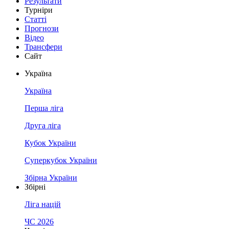
Результати
Турніри
Статті
Прогнози
Відео
Трансфери
Сайт
Україна
Україна
Перша ліга
Друга ліга
Кубок України
Суперкубок України
Збірна України
Збірні
Ліга націй
ЧС 2026