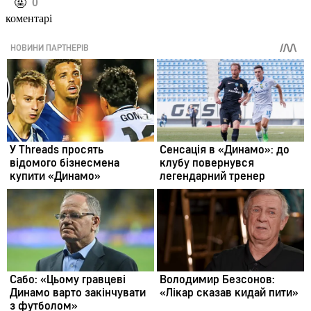
️🤬
0
коментарі