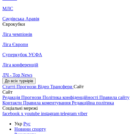
МЛС
Саудівська Аравія
Єврокубки
Ліга чемпіонів
Ліга Європи
Суперкубок УЄФА
Ліга конференцій
ЛЧ - Top News
До всіх турнірів
Статті
Прогнози
Відео
Трансфери
Сайт
Сайт
Редакція
Прогнози
Політика конфіденційності
Правила сайту
Контакти
Правила коментування
Редакційна політика
Соціальні мережі
facebook
x
youtube
instagram
telegram
viber
Укр
Рус
Новини спорту