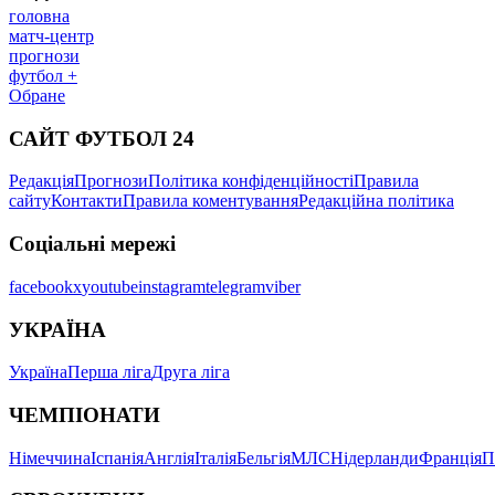
головна
матч-центр
прогнози
футбол +
Обране
САЙТ ФУТБОЛ 24
Редакція
Прогнози
Політика конфіденційності
Правила
сайту
Контакти
Правила коментування
Редакційна політика
Соціальні мережі
facebook
x
youtube
instagram
telegram
viber
УКРАЇНА
Україна
Перша ліга
Друга ліга
ЧЕМПІОНАТИ
Німеччина
Іспанія
Англія
Італія
Бельгія
МЛС
Нідерланди
Франція
П