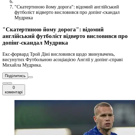
"Скатертиною йому дорога": відомий англійський
футболіст відверто висловився про допінг-скандал
Мудрика
"Скатертиною йому дорога": відомий
англійський футболіст відверто висловився про
допінг-скандал Мудрика
Екс-форвард Трой Діні висловився щодо звинувачень,
висунутих Футбольною асоціацією Англії у допінг-справі
Михайла Мудрика.
Поділитись
0
коментарі