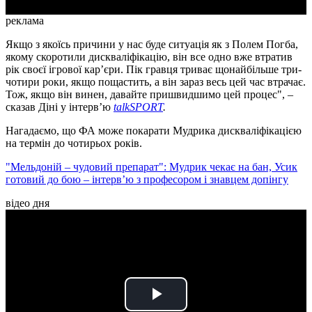
реклама
Якщо з якоїсь причини у нас буде ситуація як з Полем Погба,
якому скоротили дискваліфікацію, він все одно вже втратив
рік своєї ігрової кар’єри. Пік гравця триває щонайбільше три-
чотири роки, якщо пощастить, а він зараз весь цей час втрачає.
Тож, якщо він винен, давайте пришвидшимо цей процес", –
сказав Діні у інтервʼю
talkSPORT
.
Нагадаємо, що ФА може покарати Мудрика дискваліфікацією
на термін до чотирьох років.
"Мельдоній – чудовий препарат": Мудрик чекає на бан, Усик
готовий до бою – інтерв’ю з професором і знавцем допінгу
відео дня
Play