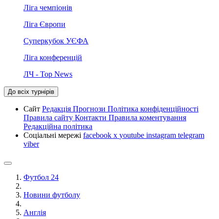
Ліга чемпіонів
Ліга Європи
Суперкубок УЄФА
Ліга конференцій
ЛЧ - Top News
До всіх турнірів
Сайт
Редакція
Прогнози
Політика конфіденційності
Правила сайту
Контакти
Правила коментування
Редакційна політика
Соціальні мережі
facebook
x
youtube
instagram
telegram
viber
Футбол 24
Новини футболу
Англія