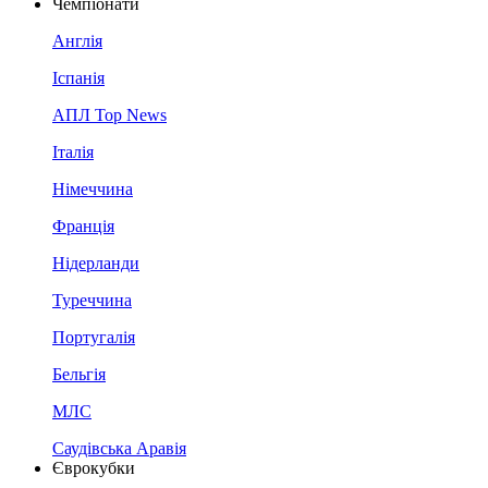
Чемпіонати
Англія
Іспанія
АПЛ Top News
Італія
Німеччина
Франція
Нідерланди
Туреччина
Португалія
Бельгія
МЛС
Саудівська Аравія
Єврокубки