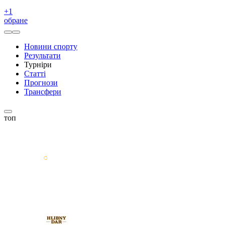
+
1
обране
Новини спорту
Результати
Турніри
Статті
Прогнози
Трансфери
топ