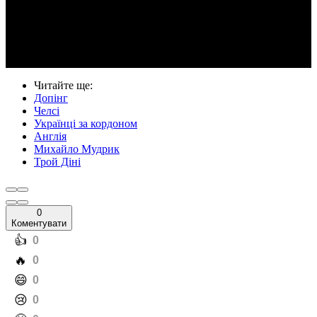
Video
Читайте ще
:
Допінг
Челсі
Українці за кордоном
Англія
Михайло Мудрик
Трой Діні
0
Коментувати
️👍
0
️🔥
0
️😄
0
️😢
0