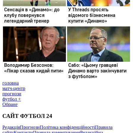
головна
матч-центр
прогнози
футбол +
Обране
САЙТ ФУТБОЛ 24
Редакція
Прогнози
Політика конфіденційності
Правила
сайту
Контакти
Правила коментування
Редакційна