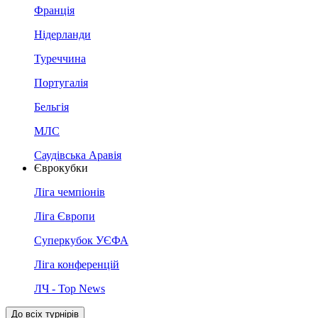
Франція
Нідерланди
Туреччина
Португалія
Бельгія
МЛС
Саудівська Аравія
Єврокубки
Ліга чемпіонів
Ліга Європи
Суперкубок УЄФА
Ліга конференцій
ЛЧ - Top News
До всіх турнірів