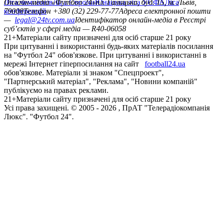
Ліга чемпіонів
Онлайн-медіа «Футбол 24»
Ліга Європи
Юнацька ліга УЄФА
пл. Галицька, буд. 15, м. Львів,
Ліга
конференцій
79008
Телефон +380 (32) 229-77-77
Адреса електронної пошти
—
legal@24tv.com.ua
Ідентифікатор онлайн-медіа в Реєстрі
суб’єктів у сфері медіа — R40-06058
21+
Матеріали сайту призначені для осіб старше 21 року
При цитуванні і використанні будь-яких матеріалів посилання
на "Футбол 24" обов'язкове. При цитуванні і використанні в
мережі Інтернет гіперпосилання на сайт
football24.ua
обов'язкове. Матеріали зі знаком "Спецпроект",
"Партнерський матеріал", "Реклама", "Новини компаній"
публікуємо на правах реклами.
21+
Матеріали сайту призначені для осіб старше 21 року
Усi права захищенi. © 2005 -
2026
, ПрАТ "Телерадіокомпанія
Люкс". "Футбол 24".