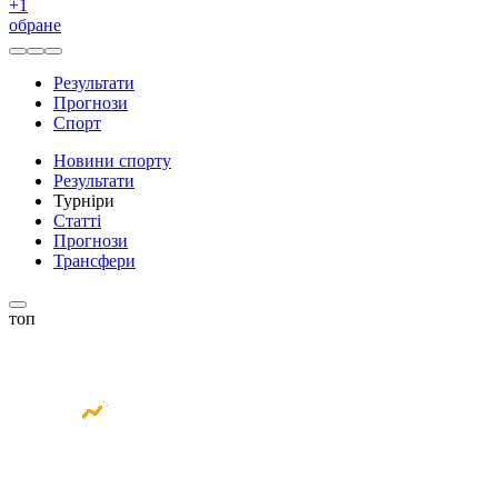
+
1
обране
Результати
Прогнози
Спорт
Новини спорту
Результати
Турніри
Статті
Прогнози
Трансфери
топ