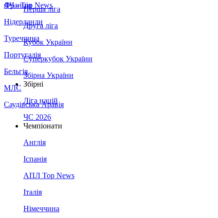
Франція
ЛЧ - Top News
Перша ліга
Нідерланди
Друга ліга
Туреччина
Кубок України
Португалія
Суперкубок України
Бельгія
Збірна України
Збірні
МЛС
Ліга націй
Саудівська Аравія
ЧС 2026
Чемпіонати
Англія
Іспанія
АПЛ Top News
Італія
Німеччина