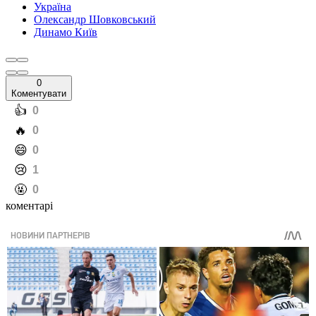
Україна
Олександр Шовковський
Динамо Київ
0
Коментувати
️👍
0
️🔥
0
️😄
0
️😢
1
️🤬
0
коментарі