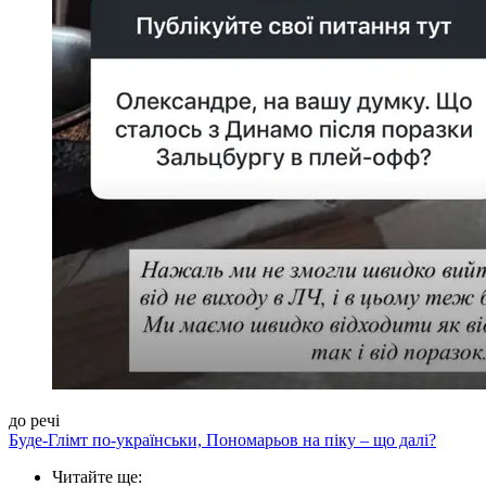
до речі
Буде-Глімт по-українськи, Пономарьов на піку – що далі?
Читайте ще
: