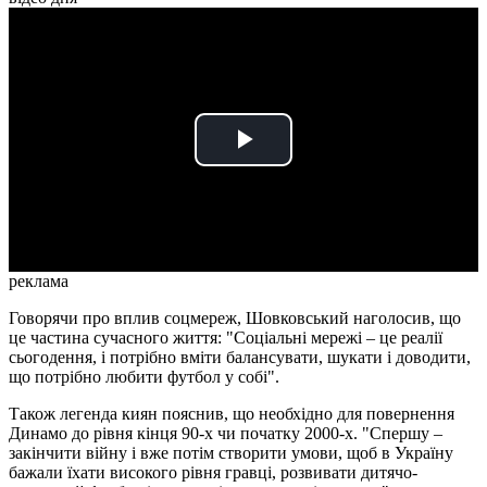
Play
Video
реклама
Говорячи про вплив соцмереж, Шовковський наголосив, що
це частина сучасного життя: "Соціальні мережі – це реалії
сьогодення, і потрібно вміти балансувати, шукати і доводити,
що потрібно любити футбол у собі".
Також легенда киян пояснив, що необхідно для повернення
Динамо до рівня кінця 90-х чи початку 2000-х. "Спершу –
закінчити війну і вже потім створити умови, щоб в Україну
бажали їхати високого рівня гравці, розвивати дитячо-