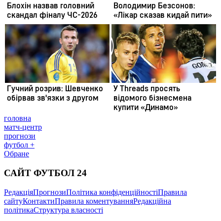
головна
матч-центр
прогнози
футбол +
Обране
САЙТ ФУТБОЛ 24
Редакція
Прогнози
Політика конфіденційності
Правила
сайту
Контакти
Правила коментування
Редакційна
політика
Структура власності