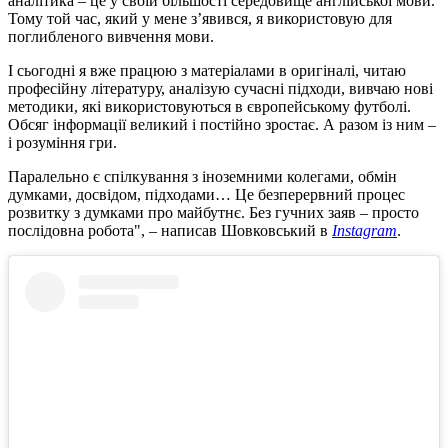
аналітика – це у своїй більшості середовище англійської мови.
Тому той час, який у мене з’явився, я використовую для
поглибленого вивчення мови.
І сьогодні я вже працюю з матеріалами в оригіналі, читаю
професійну літературу, аналізую сучасні підходи, вивчаю нові
методики, які використовуються в європейському футболі.
Обсяг інформації великий і постійно зростає. А разом із ним –
і розуміння гри.
Паралельно є спілкування з іноземними колегами, обмін
думками, досвідом, підходами… Це безперервний процес
розвитку з думками про майбутнє. Без гучних заяв – просто
послідовна робота", – написав Шовковський в
Instagram
.