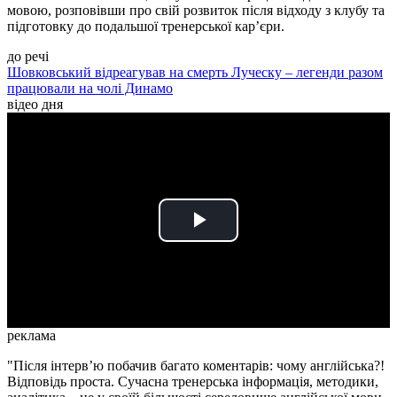
мовою, розповівши про свій розвиток після відходу з клубу та
підготовку до подальшої тренерської кар’єри.
до речі
Шовковський відреагував на смерть Луческу – легенди разом
працювали на чолі Динамо
відео дня
Play
Video
реклама
"Після інтерв’ю побачив багато коментарів: чому англійська?!
Відповідь проста. Сучасна тренерська інформація, методики,