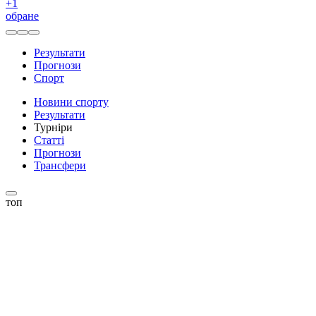
+
1
обране
Результати
Прогнози
Спорт
Новини спорту
Результати
Турніри
Статті
Прогнози
Трансфери
топ