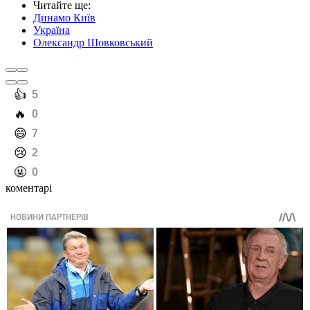
Читайте ще
:
Динамо Київ
Україна
Олександр Шовковський
️👍
5
️🔥
0
️😄
7
️😢
2
️🤬
0
коментарі