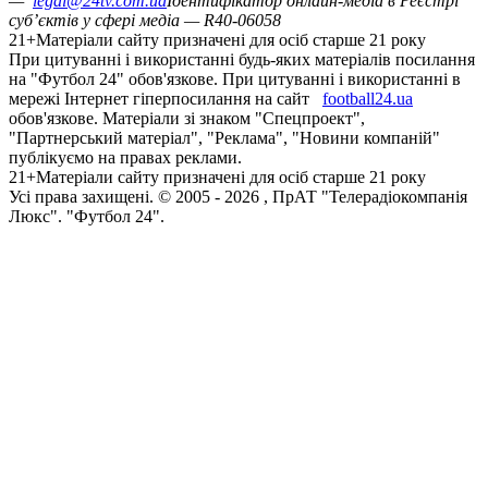
—
legal@24tv.com.ua
Ідентифікатор онлайн-медіа в Реєстрі
суб’єктів у сфері медіа — R40-06058
21+
Матеріали сайту призначені для осіб старше 21 року
При цитуванні і використанні будь-яких матеріалів посилання
на "Футбол 24" обов'язкове. При цитуванні і використанні в
мережі Інтернет гіперпосилання на сайт
football24.ua
обов'язкове. Матеріали зі знаком "Спецпроект",
"Партнерський матеріал", "Реклама", "Новини компаній"
публікуємо на правах реклами.
21+
Матеріали сайту призначені для осіб старше 21 року
Усi права захищенi. © 2005 -
2026
, ПрАТ "Телерадіокомпанія
Люкс". "Футбол 24".