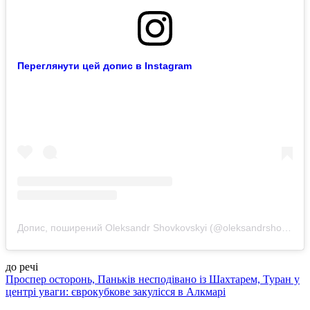
Переглянути цей допис в Instagram
Допис, поширений Oleksandr Shovkovskyi (@oleksandrshovkovskyi)
до речі
Проспер осторонь, Паньків несподівано із Шахтарем, Туран у
центрі уваги: єврокубкове закулісся в Алкмарі