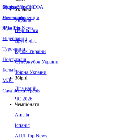
Збірна України
Італія
Суперкубок УЄФА
Україна
Німеччина
Ліга конференцій
Україна
Франція
ЛЧ - Top News
Перша ліга
Нідерланди
Друга ліга
Туреччина
Кубок України
Португалія
Суперкубок України
Бельгія
Збірна України
Збірні
МЛС
Ліга націй
Саудівська Аравія
ЧС 2026
Чемпіонати
Англія
Іспанія
АПЛ Top News