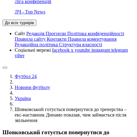
Ліга конференцій
ЛЧ - Top News
До всіх турнірів
Сайт
Редакція
Прогнози
Політика конфіденційності
Правила сайту
Контакти
Правила коментування
Редакційна політика
Структура власності
Соціальні мережі
facebook
x
youtube
instagram
telegram
viber
Футбол 24
Новини футболу
Україна
Шовковський готується повернутися до тренерства –
екс-наставник Динамо показав, чим займається після
звільнення
Шовковський готується повернутися до