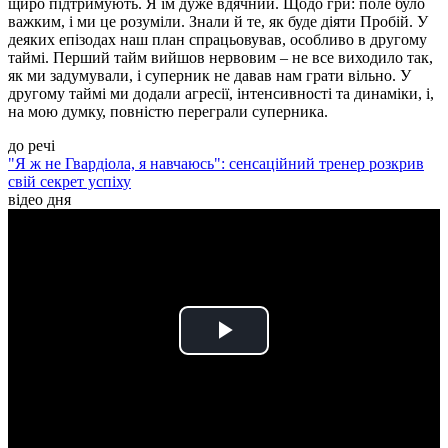
щиро підтримують. Я їм дуже вдячний. Щодо гри: поле було
важким, і ми це розуміли. Знали й те, як буде діяти Пробій. У
деяких епізодах наш план спрацьовував, особливо в другому
таймі. Перший тайм вийшов нервовим – не все виходило так,
як ми задумували, і суперник не давав нам грати вільно. У
другому таймі ми додали агресії, інтенсивності та динаміки, і,
на мою думку, повністю переграли суперника.
до речі
"Я ж не Гвардіола, я навчаюсь": сенсаційний тренер розкрив
свій секрет успіху
відео дня
Play
Video