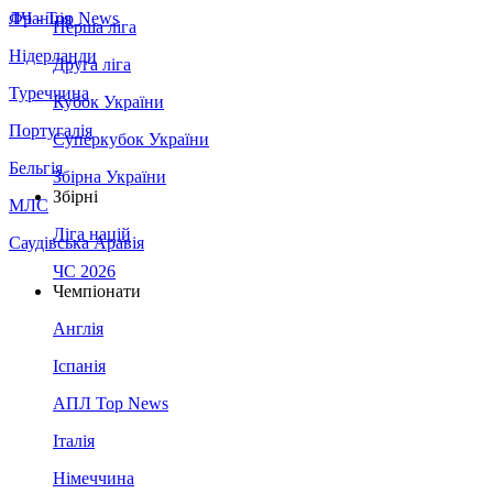
Франція
ЛЧ - Top News
Перша ліга
Нідерланди
Друга ліга
Туреччина
Кубок України
Португалія
Суперкубок України
Бельгія
Збірна України
Збірні
МЛС
Ліга націй
Саудівська Аравія
ЧС 2026
Чемпіонати
Англія
Іспанія
АПЛ Top News
Італія
Німеччина