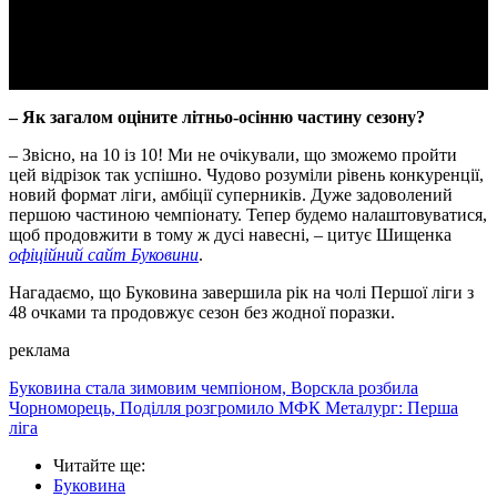
Video
– Як загалом оціните літньо-осінню частину сезону?
– Звісно, на 10 із 10! Ми не очікували, що зможемо пройти
цей відрізок так успішно. Чудово розуміли рівень конкуренції,
новий формат ліги, амбіції суперників. Дуже задоволений
першою частиною чемпіонату. Тепер будемо налаштовуватися,
щоб продовжити в тому ж дусі навесні, – цитує Шищенка
офіційний сайт Буковини
.
Нагадаємо, що Буковина завершила рік на чолі Першої ліги з
48 очками та продовжує сезон без жодної поразки.
реклама
Буковина стала зимовим чемпіоном, Ворскла розбила
Чорноморець, Поділля розгромило МФК Металург: Перша
ліга
Читайте ще
:
Буковина