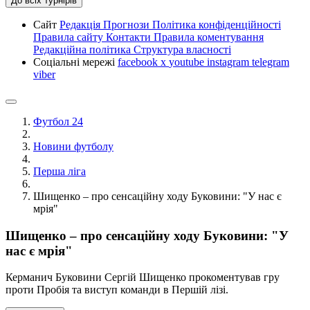
До всіх турнірів
Сайт
Редакція
Прогнози
Політика конфіденційності
Правила сайту
Контакти
Правила коментування
Редакційна політика
Структура власності
Соціальні мережі
facebook
x
youtube
instagram
telegram
viber
Футбол 24
Новини футболу
Перша ліга
Шищенко – про сенсаційну ходу Буковини: "У нас є
мрія"
Шищенко – про сенсаційну ходу Буковини: "У
нас є мрія"
Керманич Буковини Сергій Шищенко прокоментував гру
проти Пробія та виступ команди в Першій лізі.