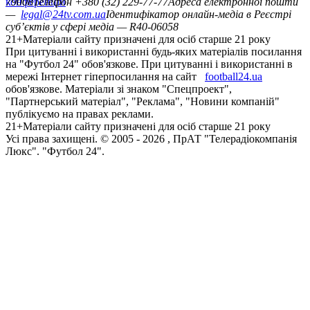
конференцій
79008
Телефон +380 (32) 229-77-77
Адреса електронної пошти
—
legal@24tv.com.ua
Ідентифікатор онлайн-медіа в Реєстрі
суб’єктів у сфері медіа — R40-06058
21+
Матеріали сайту призначені для осіб старше 21 року
При цитуванні і використанні будь-яких матеріалів посилання
на "Футбол 24" обов'язкове. При цитуванні і використанні в
мережі Інтернет гіперпосилання на сайт
football24.ua
обов'язкове. Матеріали зі знаком "Спецпроект",
"Партнерський матеріал", "Реклама", "Новини компаній"
публікуємо на правах реклами.
21+
Матеріали сайту призначені для осіб старше 21 року
Усi права захищенi. © 2005 -
2026
, ПрАТ "Телерадіокомпанія
Люкс". "Футбол 24".