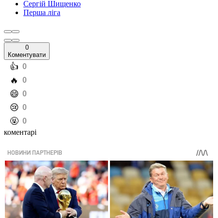
Сергій Шищенко
Перша ліга
0
Коментувати
️👍
0
️🔥
0
️😄
0
️😢
0
️🤬
0
коментарі