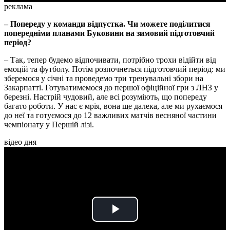
реклама
– Попереду у команди відпустка. Чи можете поділитися
попередніми планами Буковини на зимовий підготовчий
період?
– Так, тепер будемо відпочивати, потрібно трохи відійти від
емоцій та футболу. Потім розпочнеться підготовчий період: ми
зберемося у січні та проведемо три тренувальні збори на
Закарпатті. Готуватимемося до першої офіційної гри з ЛНЗ у
березні. Настрій чудовий, але всі розуміють, що попереду
багато роботи. У нас є мрія, вона ще далека, але ми рухаємося
до неї та готуємося до 12 важливих матчів весняної частини
чемпіонату у Першій лізі.
відео дня
Play