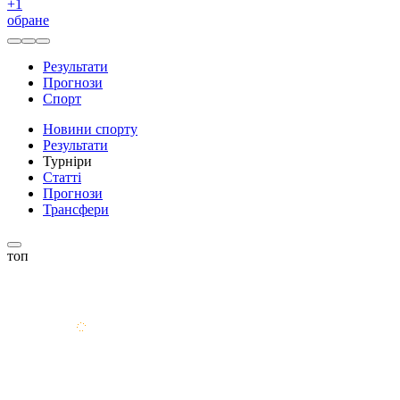
+
1
обране
Результати
Прогнози
Спорт
Новини спорту
Результати
Турніри
Статті
Прогнози
Трансфери
топ