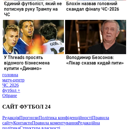
головна
матч-центр
ЧС 2026
футбол +
Обране
САЙТ ФУТБОЛ 24
Редакція
Прогнози
Політика конфіденційності
Правила
сайту
Контакти
Правила коментування
Редакційна
політика
Структура власності