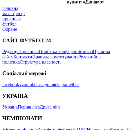
головна
матч-центр
прогнози
футбол +
Обране
САЙТ ФУТБОЛ 24
Редакція
Прогнози
Політика конфіденційності
Правила
сайту
Контакти
Правила коментування
Редакційна
політика
Структура власності
Соціальні мережі
facebook
x
youtube
instagram
telegram
viber
УКРАЇНА
Україна
Перша ліга
Друга ліга
ЧЕМПІОНАТИ
Німеччина
Іспанія
Англія
Італія
Бельгія
МЛС
Нідерланди
Франція
П