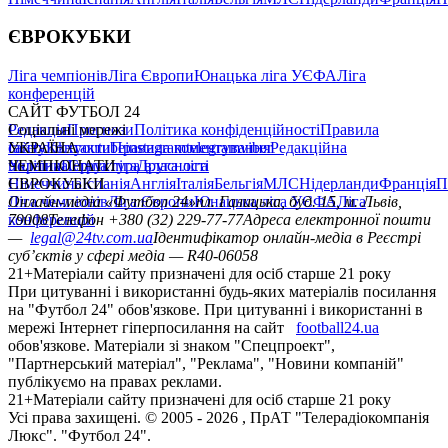
ЄВРОКУБКИ
Ліга чемпіонів
Ліга Європи
Юнацька ліга УЄФА
Ліга
конференцій
САЙТ ФУТБОЛ 24
Редакція
Соціальні мережі
Прогнози
Політика конфіденційності
Правила
сайту
facebook
УКРАЇНА
Контакти
x
youtube
Правила коментування
instagram
telegram
viber
Редакційна
політика
Україна
ЧЕМПІОНАТИ
Перша ліга
Структура власності
Друга ліга
Німеччина
ЄВРОКУБКИ
Іспанія
Англія
Італія
Бельгія
МЛС
Нідерланди
Франція
П
Ліга чемпіонів
Онлайн-медіа «Футбол 24»
Ліга Європи
Юнацька ліга УЄФА
пл. Галицька, буд. 15, м. Львів,
Ліга
конференцій
79008
Телефон +380 (32) 229-77-77
Адреса електронної пошти
—
legal@24tv.com.ua
Ідентифікатор онлайн-медіа в Реєстрі
суб’єктів у сфері медіа — R40-06058
21+
Матеріали сайту призначені для осіб старше 21 року
При цитуванні і використанні будь-яких матеріалів посилання
на "Футбол 24" обов'язкове. При цитуванні і використанні в
мережі Інтернет гіперпосилання на сайт
football24.ua
обов'язкове. Матеріали зі знаком "Спецпроект",
"Партнерський матеріал", "Реклама", "Новини компаній"
публікуємо на правах реклами.
21+
Матеріали сайту призначені для осіб старше 21 року
Усi права захищенi. © 2005 -
2026
, ПрАТ "Телерадіокомпанія
Люкс". "Футбол 24".