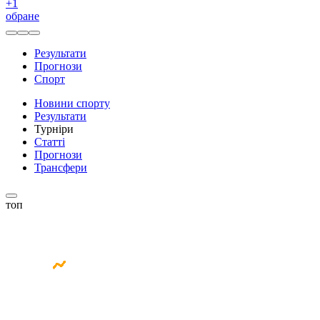
+
1
обране
Результати
Прогнози
Спорт
Новини спорту
Результати
Турніри
Статті
Прогнози
Трансфери
топ