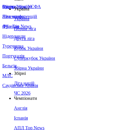
Збірна України
Італія
Суперкубок УЄФА
Україна
Німеччина
Ліга конференцій
Україна
Франція
ЛЧ - Top News
Перша ліга
Нідерланди
Друга ліга
Туреччина
Кубок України
Португалія
Суперкубок України
Бельгія
Збірна України
Збірні
МЛС
Ліга націй
Саудівська Аравія
ЧС 2026
Чемпіонати
Англія
Іспанія
АПЛ Top News