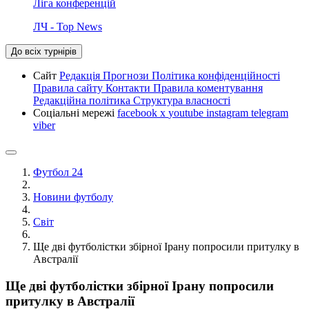
Ліга конференцій
ЛЧ - Top News
До всіх турнірів
Сайт
Редакція
Прогнози
Політика конфіденційності
Правила сайту
Контакти
Правила коментування
Редакційна політика
Структура власності
Соціальні мережі
facebook
x
youtube
instagram
telegram
viber
Футбол 24
Новини футболу
Світ
Ще дві футболістки збірної Ірану попросили притулку в
Австралії
Ще дві футболістки збірної Ірану попросили
притулку в Австралії