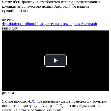
матчу п'ять іранських футболісток втекли з розташування
команди за допомогою поліції Австралії. Їм надали
гуманітарні візи.
до речі
Футболістки збірної Ірану втекли з команди в Австралії
відео дня
Play
Video
реклама
Як повідомляє
ABC
, ще щонайменше дві іранські футболістки
попросили притулку в Австралії. Одна з них відмовилася
сідати на літак в останню хвилину.