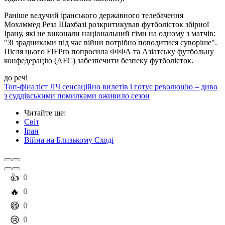
Раніше ведучий іранського державного телебачення
Мохаммед Реза Шахбазі розкритикував футболісток збірної
Ірану, які не виконали національний гімн на одному з матчів:
"Зі зрадниками під час війни потрібно поводитися суворіше".
Після цього FIFPro попросила ФІФА та Азіатську футбольну
конфедерацію (AFC) забезпечити безпеку футболісток.
до речі
Топ-фіналіст ЛЧ сенсаційно вилетів і готує революцію – диво
з суддівськими помилками оживило сезон
Читайте ще
:
Світ
Іран
Війна на Близькому Сході
️👍
0
️🔥
0
️😄
0
️😢
0