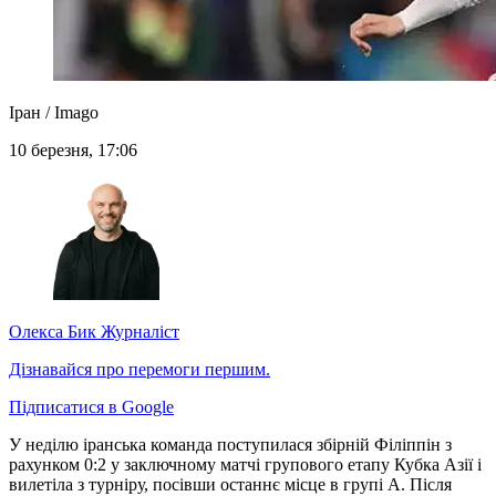
Іран / Imago
10 березня, 17:06
Олекса Бик
Журналіст
Дізнавайся про перемоги першим.
Підписатися в Google
У неділю іранська команда поступилася збірній Філіппін з
рахунком 0:2 у заключному матчі групового етапу Кубка Азії і
вилетіла з турніру, посівши останнє місце в групі A. Після