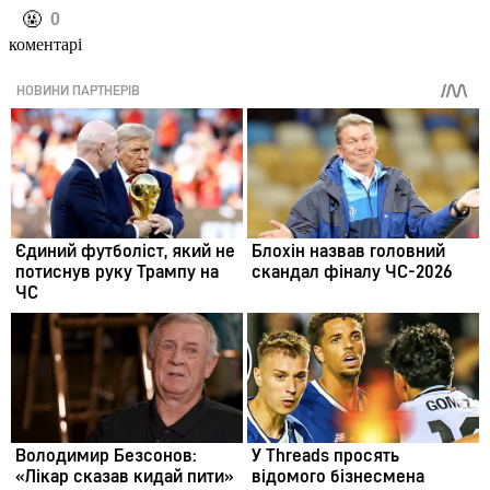
️🤬
0
коментарі