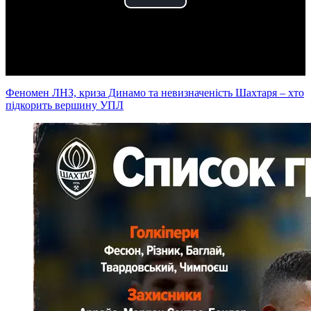
Play
Video
Феномен ЛНЗ, криза Динамо та невизначеність Шахтаря – хто
підкорить вершину УПЛ