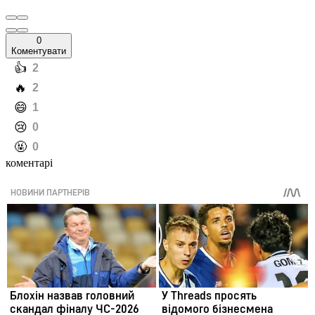
0
Коментувати
️👍
2
️🔥
2
️😄
1
️😢
0
️🤬
0
коментарі