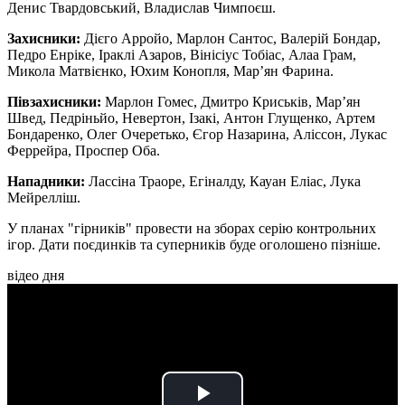
Денис Твардовський, Владислав Чимпоєш.
Захисники:
Дієго Арройо, Марлон Сантос, Валерій Бондар,
Педро Енріке, Іраклі Азаров, Вінісіус Тобіас, Алаа Грам,
Микола Матвієнко, Юхим Конопля, Мар’ян Фарина.
Півзахисники:
Марлон Гомес, Дмитро Криськів, Мар’ян
Швед, Педріньйо, Невертон, Ізакі, Антон Глущенко, Артем
Бондаренко, Олег Очеретько, Єгор Назарина, Аліссон, Лукас
Феррейра, Проспер Оба.
Нападники:
Лассіна Траоре, Егіналду, Кауан Еліас, Лука
Мейрелліш.
У планах "гірників" провести на зборах серію контрольних
ігор. Дати поєдинків та суперників буде оголошено пізніше.
відео дня