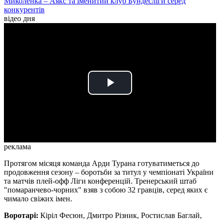
Миколенка – Аякс та іменитий клуб Бундесліги серед
конкурентів
відео дня
Play
Video
реклама
Протягом місяця команда Арди Турана готуватиметься до
продовження сезону – боротьби за титул у чемпіонаті України
та матчів плей-офф Ліги конференцій. Тренерський штаб
"помаранчево-чорних" взяв з собою 32 гравців, серед яких є
чимало свіжих імен.
Воротарі:
Кіріл Фесюн, Дмитро Різник, Ростислав Баглай,