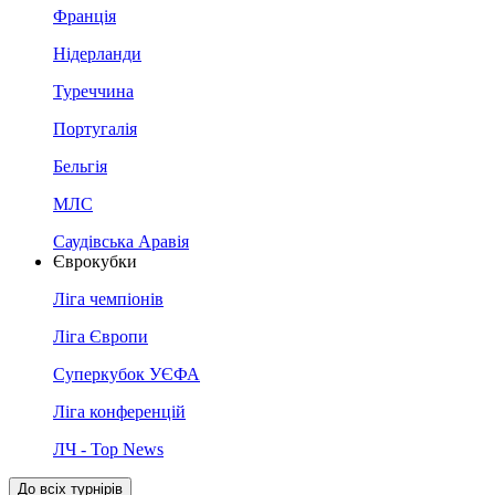
Франція
Нідерланди
Туреччина
Португалія
Бельгія
МЛС
Саудівська Аравія
Єврокубки
Ліга чемпіонів
Ліга Європи
Суперкубок УЄФА
Ліга конференцій
ЛЧ - Top News
До всіх турнірів