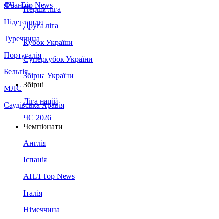
Франція
ЛЧ - Top News
Перша ліга
Нідерланди
Друга ліга
Туреччина
Кубок України
Португалія
Суперкубок України
Бельгія
Збірна України
Збірні
МЛС
Ліга націй
Саудівська Аравія
ЧС 2026
Чемпіонати
Англія
Іспанія
АПЛ Top News
Італія
Німеччина