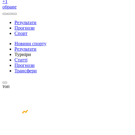
+
1
обране
Результати
Прогнози
Спорт
Новини спорту
Результати
Турніри
Статті
Прогнози
Трансфери
топ