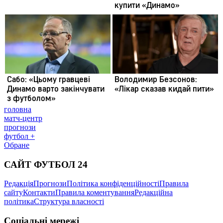
головна
матч-центр
прогнози
футбол +
Обране
САЙТ ФУТБОЛ 24
Редакція
Прогнози
Політика конфіденційності
Правила
сайту
Контакти
Правила коментування
Редакційна
політика
Структура власності
Соціальні мережі