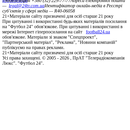
конференцій
79008
Телефон +380 (32) 229-77-77
Адреса електронної пошти
—
legal@24tv.com.ua
Ідентифікатор онлайн-медіа в Реєстрі
суб’єктів у сфері медіа — R40-06058
21+
Матеріали сайту призначені для осіб старше 21 року
При цитуванні і використанні будь-яких матеріалів посилання
на "Футбол 24" обов'язкове. При цитуванні і використанні в
мережі Інтернет гіперпосилання на сайт
football24.ua
обов'язкове. Матеріали зі знаком "Спецпроект",
"Партнерський матеріал", "Реклама", "Новини компаній"
публікуємо на правах реклами.
21+
Матеріали сайту призначені для осіб старше 21 року
Усi права захищенi. © 2005 -
2026
, ПрАТ "Телерадіокомпанія
Люкс". "Футбол 24".