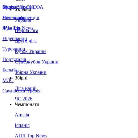
Збірна України
Італія
Суперкубок УЄФА
Україна
Німеччина
Ліга конференцій
Україна
Франція
ЛЧ - Top News
Перша ліга
Нідерланди
Друга ліга
Туреччина
Кубок України
Португалія
Суперкубок України
Бельгія
Збірна України
Збірні
МЛС
Ліга націй
Саудівська Аравія
ЧС 2026
Чемпіонати
Англія
Іспанія
АПЛ Top News