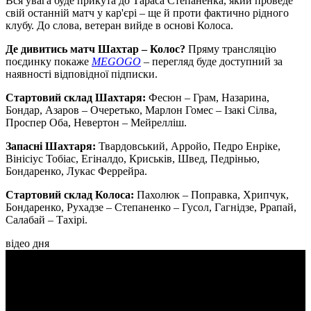
Вся увага буде прикута до Тараса Степаненка, який проведе
свій останній матч у кар'єрі – ще й проти фактично рідного
клубу. До слова, ветеран вийде в основі Колоса.
Де дивитись матч Шахтар – Колос?
Пряму трансляцію
поєдинку покаже
MEGOGO
– перегляд буде доступний за
наявності відповідної підписки.
Стартовий склад Шахтаря:
Фесюн – Грам, Назарина,
Бондар, Азаров – Очеретько, Марлон Гомес – Ізакі Сілва,
Проспер Оба, Невертон – Мейрелліш.
Запасні Шахтаря:
Твардовський, Арройо, Педро Енріке,
Вінісіус Тобіас, Егіналдо, Криськів, Швед, Педрінью,
Бондаренко, Лукас Феррейра.
Стартовий склад Колоса:
Пахолюк – Поправка, Хрипчук,
Бондаренко, Рухадзе – Степаненко – Гусол, Гагнідзе, Ррапай,
Салабай – Тахірі.
відео дня