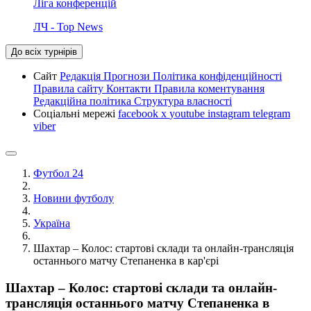
Ліга конференцій
ЛЧ - Top News
До всіх турнірів
Сайт
Редакція
Прогнози
Політика конфіденційності
Правила сайту
Контакти
Правила коментування
Редакційна політика
Структура власності
Соціальні мережі
facebook
x
youtube
instagram
telegram
viber
Футбол 24
Новини футболу
Україна
Шахтар – Колос: стартові склади та онлайн-трансляція
останнього матчу Степаненка в кар'єрі
Шахтар – Колос: стартові склади та онлайн-
трансляція останнього матчу Степаненка в