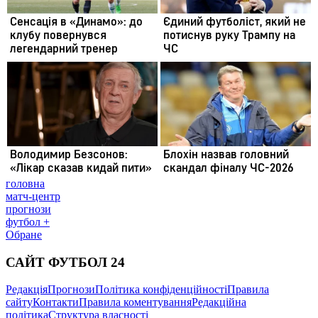
головна
матч-центр
прогнози
футбол +
Обране
САЙТ ФУТБОЛ 24
Редакція
Прогнози
Політика конфіденційності
Правила
сайту
Контакти
Правила коментування
Редакційна
політика
Структура власності