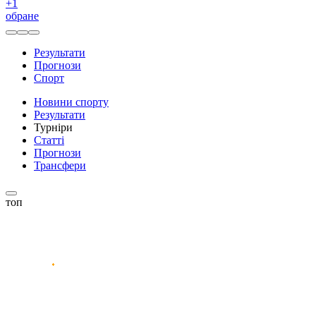
+
1
обране
Результати
Прогнози
Спорт
Новини спорту
Результати
Турніри
Статті
Прогнози
Трансфери
топ