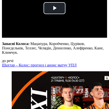
Play
Video
Запасні Колоса:
Мацапура, Коробченко, Цуріков,
Понєдєльнік, Теллес, Челядін, Денисенко, Алефіренко, Кане,
Климчук.
до речі
Шахтар – Колос: прогноз і анонс матчу УПЛ