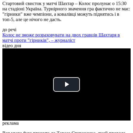
Стартовий свисток у матчі Шахтар – Колос пролунає о 15:30
на стадіоні Україна. Турнірного значення гра фактично не має:
"гірники" вже чемпіони, а ковалівці можуть піднятись і в
топ-5, але це нічого не дасть.
до речі
Колос не зможе розраховувати на двох гравців Шахтаря в
матчі проти "гірників", – журналіст
відео дня
Play
Video
реклама