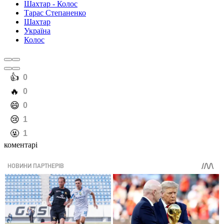
Шахтар - Колос
Тарас Степаненко
Шахтар
Україна
Колос
️👍
0
️🔥
0
️😄
0
️😢
1
️🤬
1
коментарі