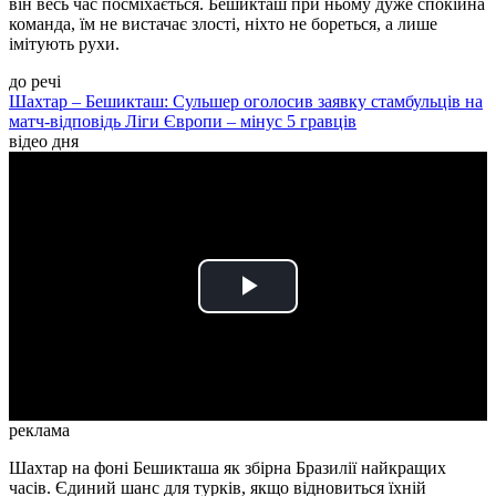
він весь час посміхається. Бешикташ при ньому дуже спокійна
команда, їм не вистачає злості, ніхто не бореться, а лише
імітують рухи.
до речі
Шахтар – Бешикташ: Сульшер оголосив заявку стамбульців на
матч-відповідь Ліги Європи – мінус 5 гравців
відео дня
Play
Video
реклама
Шахтар на фоні Бешикташа як збірна Бразилії найкращих
часів. Єдиний шанс для турків, якщо відновиться їхній