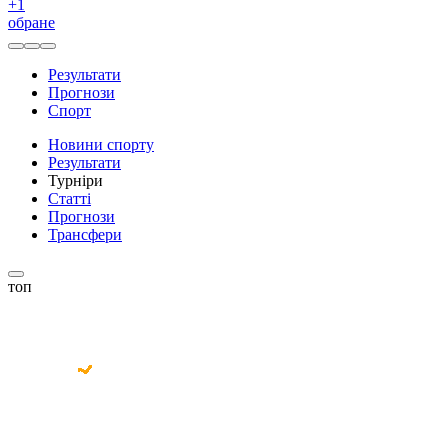
+
1
обране
Результати
Прогнози
Спорт
Новини спорту
Результати
Турніри
Статті
Прогнози
Трансфери
топ