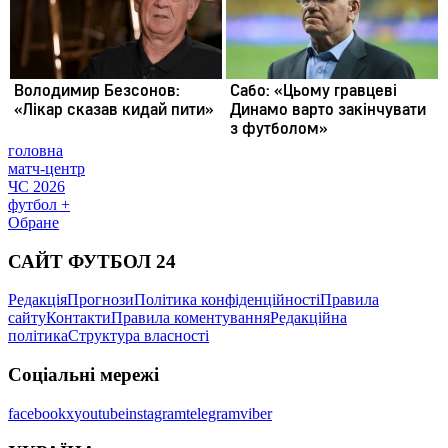
головна
матч-центр
ЧС 2026
футбол +
Обране
САЙТ ФУТБОЛ 24
Редакція
Прогнози
Політика конфіденційності
Правила
сайту
Контакти
Правила коментування
Редакційна
політика
Структура власності
Соціальні мережі
facebook
x
youtube
instagram
telegram
viber