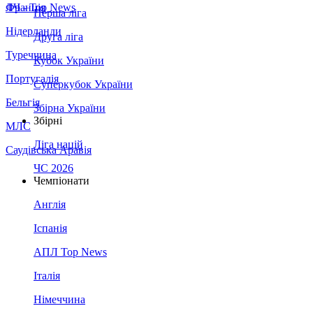
Франція
ЛЧ - Top News
Перша ліга
Нідерланди
Друга ліга
Туреччина
Кубок України
Португалія
Суперкубок України
Бельгія
Збірна України
Збірні
МЛС
Ліга націй
Саудівська Аравія
ЧС 2026
Чемпіонати
Англія
Іспанія
АПЛ Top News
Італія
Німеччина