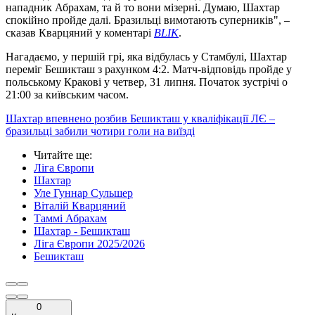
нападник Абрахам, та й то вони мізерні. Думаю, Шахтар
спокійно пройде далі. Бразильці вимотають суперників", –
сказав Кварцяний у коментарі
BLIK
.
Нагадаємо, у першій грі, яка відбулась у Стамбулі, Шахтар
переміг Бешикташ з рахунком 4:2. Матч-відповідь пройде у
польському Кракові у четвер, 31 липня. Початок зустрічі о
21:00 за київським часом.
Шахтар впевнено розбив Бешикташ у кваліфікації ЛЄ –
бразильці забили чотири голи на виїзді
Читайте ще
:
Ліга Європи
Шахтар
Уле Гуннар Сульшер
Віталій Кварцяний
Таммі Абрахам
Шахтар - Бешикташ
Ліга Європи 2025/2026
Бешикташ
0