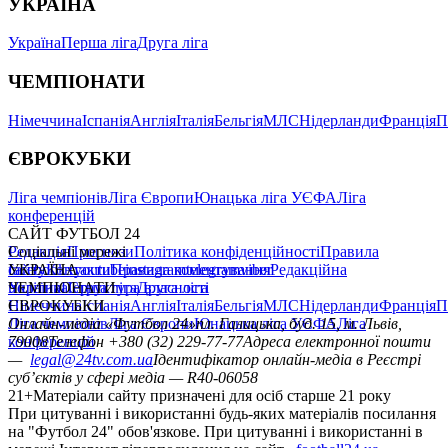
УКРАЇНА
Україна
Перша ліга
Друга ліга
ЧЕМПІОНАТИ
Німеччина
Іспанія
Англія
Італія
Бельгія
МЛС
Нідерланди
Франція
П
ЄВРОКУБКИ
Ліга чемпіонів
Ліга Європи
Юнацька ліга УЄФА
Ліга
конференцій
САЙТ ФУТБОЛ 24
Редакція
Соціальні мережі
Прогнози
Політика конфіденційності
Правила
сайту
facebook
УКРАЇНА
Контакти
x
youtube
Правила коментування
instagram
telegram
viber
Редакційна
політика
Україна
ЧЕМПІОНАТИ
Перша ліга
Структура власності
Друга ліга
Німеччина
ЄВРОКУБКИ
Іспанія
Англія
Італія
Бельгія
МЛС
Нідерланди
Франція
П
Ліга чемпіонів
Онлайн-медіа «Футбол 24»
Ліга Європи
Юнацька ліга УЄФА
пл. Галицька, буд. 15, м. Львів,
Ліга
конференцій
79008
Телефон +380 (32) 229-77-77
Адреса електронної пошти
—
legal@24tv.com.ua
Ідентифікатор онлайн-медіа в Реєстрі
суб’єктів у сфері медіа — R40-06058
21+
Матеріали сайту призначені для осіб старше 21 року
При цитуванні і використанні будь-яких матеріалів посилання
на "Футбол 24" обов'язкове. При цитуванні і використанні в