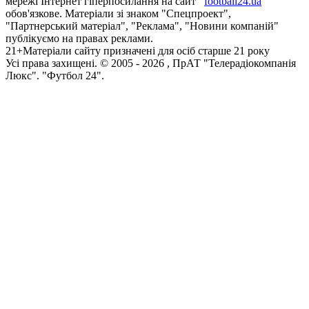
мережі Інтернет гіперпосилання на сайт
football24.ua
обов'язкове. Матеріали зі знаком "Спецпроект",
"Партнерський матеріал", "Реклама", "Новини компаній"
публікуємо на правах реклами.
21+
Матеріали сайту призначені для осіб старше 21 року
Усi права захищенi. © 2005 -
2026
, ПрАТ "Телерадіокомпанія
Люкс". "Футбол 24".