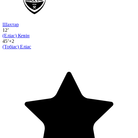
Шахтар
12’
(Еліас)
Кевін
45’+2
(Тобіас)
Еліас