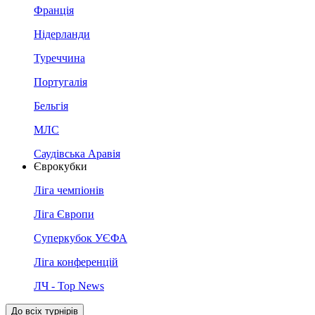
Франція
Нідерланди
Туреччина
Португалія
Бельгія
МЛС
Саудівська Аравія
Єврокубки
Ліга чемпіонів
Ліга Європи
Суперкубок УЄФА
Ліга конференцій
ЛЧ - Top News
До всіх турнірів