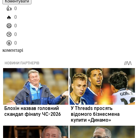
Коментувати
️👍
0
️🔥
0
️😄
0
️😢
0
️🤬
0
коментарі