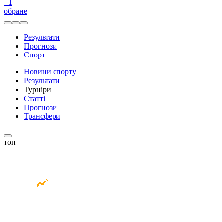
+
1
обране
Результати
Прогнози
Спорт
Новини спорту
Результати
Турніри
Статті
Прогнози
Трансфери
топ