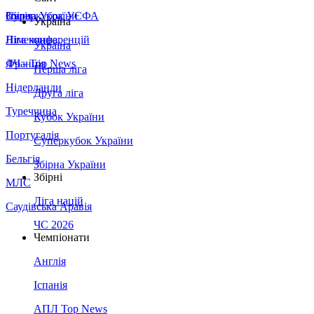
Збірна України
Італія
Суперкубок УЄФА
Україна
Німеччина
Ліга конференцій
Україна
Франція
ЛЧ - Top News
Перша ліга
Нідерланди
Друга ліга
Туреччина
Кубок України
Португалія
Суперкубок України
Бельгія
Збірна України
Збірні
МЛС
Ліга націй
Саудівська Аравія
ЧС 2026
Чемпіонати
Англія
Іспанія
АПЛ Top News