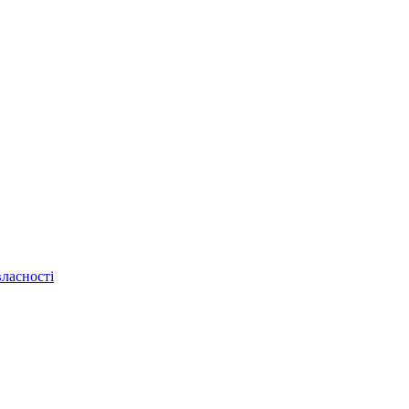
ласності