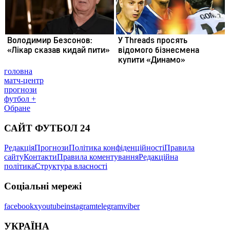
головна
матч-центр
прогнози
футбол +
Обране
САЙТ ФУТБОЛ 24
Редакція
Прогнози
Політика конфіденційності
Правила
сайту
Контакти
Правила коментування
Редакційна
політика
Структура власності
Соціальні мережі
facebook
x
youtube
instagram
telegram
viber
УКРАЇНА