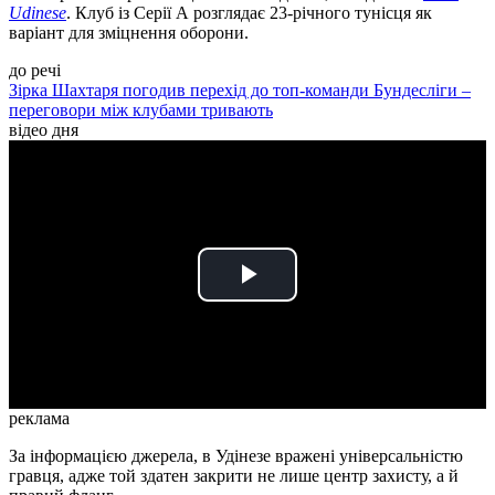
Udinese
. Клуб із Серії А розглядає 23-річного тунісця як
варіант для зміцнення оборони.
до речі
Зірка Шахтаря погодив перехід до топ-команди Бундесліги –
переговори між клубами тривають
відео дня
Play
Video
реклама
За інформацією джерела, в Удінезе вражені універсальністю
гравця, адже той здатен закрити не лише центр захисту, а й