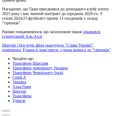
правий фланг.
Нагадаємо, що Грам приєднався до донецького клубу влітку
2023 року і має чинний контракт до середини 2029-го. У
сезоні 2024/25 футболіст провів 13 поєдинків у складі
"гірників".
Раніше повідомлялося, що захисником також
цікавився
єгипетський Аль-Ахлі
.
Шахтар і білі ночі: фіни скандують "Слава Україні",
помічники Турана в ложі преси, сувора вимога до "гірників"
Читайте ще
:
Трансфери Шахтаря
Трансфери чемпіонату України
Трансфери Чемпіонату Італії
Серія А
Україна
Алаа Грам
Шахтар
Трансфери
Удінезе