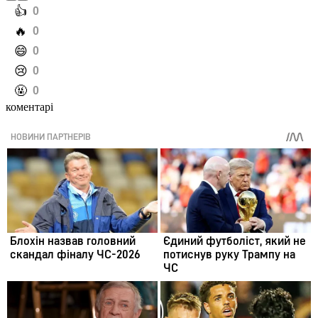
️👍
0
️🔥
0
️😄
0
️😢
0
️🤬
0
коментарі