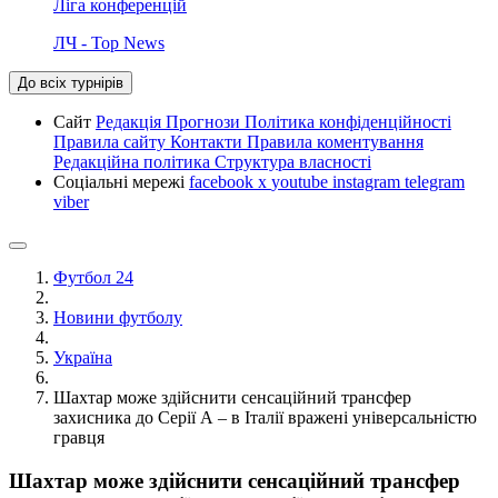
Ліга конференцій
ЛЧ - Top News
До всіх турнірів
Сайт
Редакція
Прогнози
Політика конфіденційності
Правила сайту
Контакти
Правила коментування
Редакційна політика
Структура власності
Соціальні мережі
facebook
x
youtube
instagram
telegram
viber
Футбол 24
Новини футболу
Україна
Шахтар може здійснити сенсаційний трансфер
захисника до Серії А – в Італії вражені універсальністю
гравця
Шахтар може здійснити сенсаційний трансфер