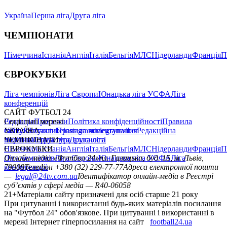
Україна
Перша ліга
Друга ліга
ЧЕМПІОНАТИ
Німеччина
Іспанія
Англія
Італія
Бельгія
МЛС
Нідерланди
Франція
П
ЄВРОКУБКИ
Ліга чемпіонів
Ліга Європи
Юнацька ліга УЄФА
Ліга
конференцій
САЙТ ФУТБОЛ 24
Редакція
Соціальні мережі
Прогнози
Політика конфіденційності
Правила
сайту
facebook
УКРАЇНА
Контакти
x
youtube
Правила коментування
instagram
telegram
viber
Редакційна
політика
Україна
ЧЕМПІОНАТИ
Перша ліга
Структура власності
Друга ліга
Німеччина
ЄВРОКУБКИ
Іспанія
Англія
Італія
Бельгія
МЛС
Нідерланди
Франція
П
Ліга чемпіонів
Онлайн-медіа «Футбол 24»
Ліга Європи
Юнацька ліга УЄФА
пл. Галицька, буд. 15, м. Львів,
Ліга
конференцій
79008
Телефон +380 (32) 229-77-77
Адреса електронної пошти
—
legal@24tv.com.ua
Ідентифікатор онлайн-медіа в Реєстрі
суб’єктів у сфері медіа — R40-06058
21+
Матеріали сайту призначені для осіб старше 21 року
При цитуванні і використанні будь-яких матеріалів посилання
на "Футбол 24" обов'язкове. При цитуванні і використанні в
мережі Інтернет гіперпосилання на сайт
football24.ua