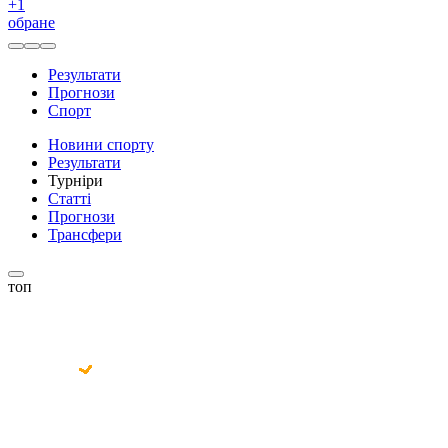
+
1
обране
Результати
Прогнози
Спорт
Новини спорту
Результати
Турніри
Статті
Прогнози
Трансфери
топ