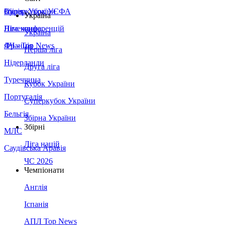
Збірна України
Італія
Суперкубок УЄФА
Україна
Німеччина
Ліга конференцій
Україна
Франція
ЛЧ - Top News
Перша ліга
Нідерланди
Друга ліга
Туреччина
Кубок України
Португалія
Суперкубок України
Бельгія
Збірна України
Збірні
МЛС
Ліга націй
Саудівська Аравія
ЧС 2026
Чемпіонати
Англія
Іспанія
АПЛ Top News