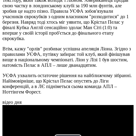
Текстору, який також володіє і Ліоном. Американець продав
свою частку в лондонському клубі за 190 млн фунтів, але
зробив це надто пізно. Правила УЄФА зобов'язували
учасників єврокубків з одним власником "розходитися" до 1
березня. Навряд тоді хтось міг уявити, що Крістал Пелас у
фіналі Кубка Англії сенсаційно здолає Ман Сіті (1:0) та
вперше у своїй історії проб'ється до фінального етапу
єврокубка.
Втім, казку "орлів" розбиває успішна апеляція Ліона. Згідно з
правилами УЄФА, путівку забирає той клуб, який фінішував
вище в національному чемпіонаті. Ліон у Лізі 1 був шостим,
натомість Пелас в АПЛ – лише дванадцятим.
УЄФА ухвалить остаточне рішення на найближчому зібранні.
Найімовірніше, що Крістал Пелас опустять до Ліги
конференцій, а в ЛЄ підніметься сьома команда АПЛ –
Ноттінгем Форест.
відео дня