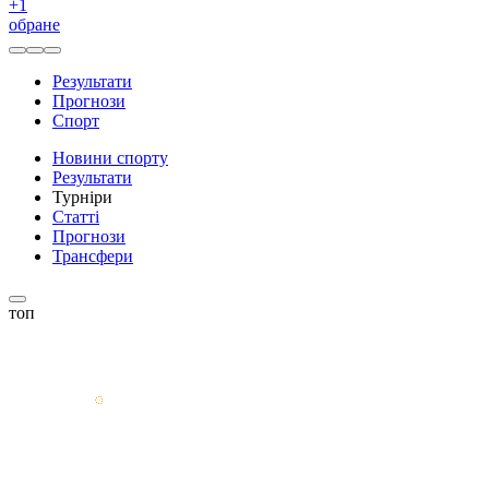
+
1
обране
Результати
Прогнози
Спорт
Новини спорту
Результати
Турніри
Статті
Прогнози
Трансфери
топ