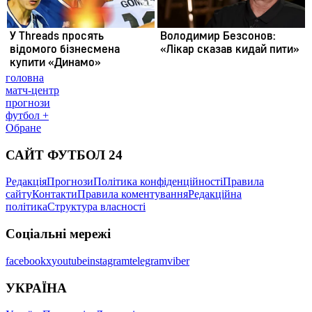
головна
матч-центр
прогнози
футбол +
Обране
САЙТ ФУТБОЛ 24
Редакція
Прогнози
Політика конфіденційності
Правила
сайту
Контакти
Правила коментування
Редакційна
політика
Структура власності
Соціальні мережі
facebook
x
youtube
instagram
telegram
viber
УКРАЇНА