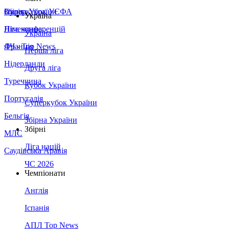
Збірна України
Італія
Суперкубок УЄФА
Україна
Німеччина
Ліга конференцій
Україна
Франція
ЛЧ - Top News
Перша ліга
Нідерланди
Друга ліга
Туреччина
Кубок України
Португалія
Суперкубок України
Бельгія
Збірна України
Збірні
МЛС
Ліга націй
Саудівська Аравія
ЧС 2026
Чемпіонати
Англія
Іспанія
АПЛ Top News