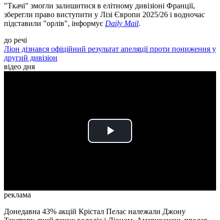
"Ткачі" змогли залишитися в елітному дивізіоні Франції,
зберегли право виступити у Лізі Європи 2025/26 і водночас
підставили "орлів", інформує
Daily Mail
.
до речі
Ліон дізнався офіційний результат апеляції проти пониження у
другий дивізіон
відео дня
Play
Video
реклама
Донедавна 43% акцій Крістал Пелас належали Джону