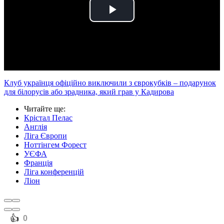
Play
Video
Клуб українця офіційно виключили з єврокубків – подарунок
для білорусів або зрадника, який грав у Кадирова
Читайте ще
:
Крістал Пелас
Англія
Ліга Європи
Ноттінгем Форест
УЄФА
Франція
Ліга конференцій
Ліон
️👍
0