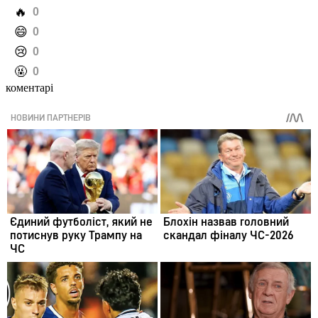
️🔥
0
️😄
0
️😢
0
️🤬
0
коментарі