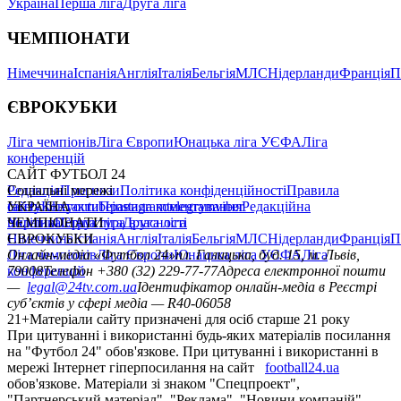
Україна
Перша ліга
Друга ліга
ЧЕМПІОНАТИ
Німеччина
Іспанія
Англія
Італія
Бельгія
МЛС
Нідерланди
Франція
П
ЄВРОКУБКИ
Ліга чемпіонів
Ліга Європи
Юнацька ліга УЄФА
Ліга
конференцій
САЙТ ФУТБОЛ 24
Редакція
Соціальні мережі
Прогнози
Політика конфіденційності
Правила
сайту
facebook
УКРАЇНА
Контакти
x
youtube
Правила коментування
instagram
telegram
viber
Редакційна
політика
Україна
ЧЕМПІОНАТИ
Перша ліга
Структура власності
Друга ліга
Німеччина
ЄВРОКУБКИ
Іспанія
Англія
Італія
Бельгія
МЛС
Нідерланди
Франція
П
Ліга чемпіонів
Онлайн-медіа «Футбол 24»
Ліга Європи
Юнацька ліга УЄФА
пл. Галицька, буд. 15, м. Львів,
Ліга
конференцій
79008
Телефон +380 (32) 229-77-77
Адреса електронної пошти
—
legal@24tv.com.ua
Ідентифікатор онлайн-медіа в Реєстрі
суб’єктів у сфері медіа — R40-06058
21+
Матеріали сайту призначені для осіб старше 21 року
При цитуванні і використанні будь-яких матеріалів посилання
на "Футбол 24" обов'язкове. При цитуванні і використанні в
мережі Інтернет гіперпосилання на сайт
football24.ua
обов'язкове. Матеріали зі знаком "Спецпроект",
"Партнерський матеріал", "Реклама", "Новини компаній"