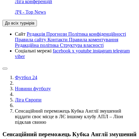
Ліга конференцій
ЛЧ - Top News
До всіх турнірів
Сайт
Редакція
Прогнози
Політика конфіденційності
Правила сайту
Контакти
Правила коментування
Редакційна політика
Структура власності
Соціальні мережі
facebook
x
youtube
instagram
telegram
viber
Футбол 24
Новини футболу
Ліга Європи
Сенсаційний переможець Кубка Англії змушений
віддати своє місце в ЛЄ іншому клубу АПЛ – Ліон
підклав свиню
Сенсаційний переможець Кубка Англії змушений