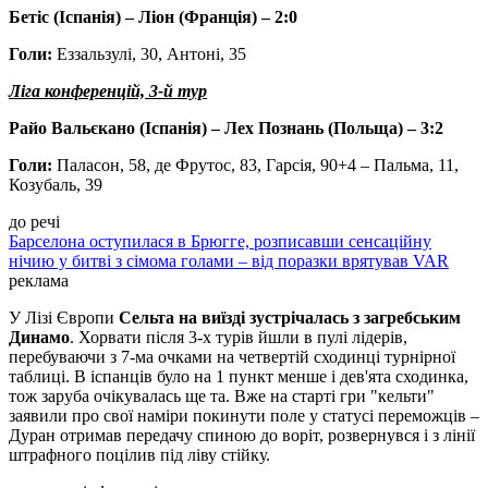
Бетіс (Іспанія) – Ліон (Франція)
– 2:0
Голи:
Еззальзулі, 30, Антоні, 35
Ліга конференцій, 3-й тур
Райо Вальєкано (Іспанія) – Лех Познань (Польща) – 3:2
Голи:
Паласон, 58, де Фрутос, 83, Гарсія, 90+4 – Пальма, 11,
Козубаль, 39
до речі
Барселона оступилася в Брюгге, розписавши сенсаційну
нічию у битві з сімома голами – від поразки врятував VAR
реклама
У Лізі Європи
Сельта на виїзді зустрічалась з загребським
Динамо
. Хорвати після 3-х турів йшли в пулі лідерів,
перебуваючи з 7-ма очками на четвертій сходинці турнірної
таблиці. В іспанців було на 1 пункт менше і дев'ята сходинка,
тож заруба очікувалась ще та. Вже на старті гри "кельти"
заявили про свої наміри покинути поле у статусі переможців –
Дуран отримав передачу спиною до воріт, розвернувся і з лінії
штрафного поцілив під ліву стійку.