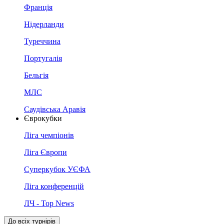
Франція
Нідерланди
Туреччина
Португалія
Бельгія
МЛС
Саудівська Аравія
Єврокубки
Ліга чемпіонів
Ліга Європи
Суперкубок УЄФА
Ліга конференцій
ЛЧ - Top News
До всіх турнірів