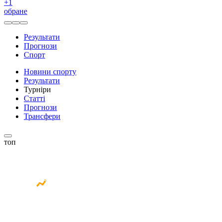
+
1
обране
Результати
Прогнози
Спорт
Новини спорту
Результати
Турніри
Статті
Прогнози
Трансфери
топ