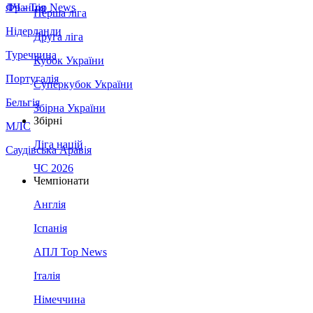
Франція
ЛЧ - Top News
Перша ліга
Нідерланди
Друга ліга
Туреччина
Кубок України
Португалія
Суперкубок України
Бельгія
Збірна України
Збірні
МЛС
Ліга націй
Саудівська Аравія
ЧС 2026
Чемпіонати
Англія
Іспанія
АПЛ Top News
Італія
Німеччина