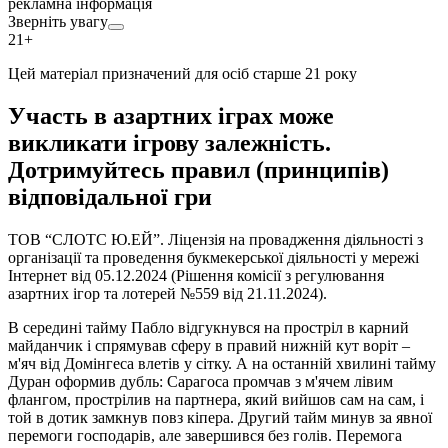
рекламна інформація
Зверніть увагу
21+
Цей матеріал призначений для осіб старше 21 року
Участь в азартних іграх може
викликати ігрову залежність.
Дотримуйтесь правил (принципів)
відповідальної гри
ТОВ “СЛОТС Ю.ЕЙ”. Ліцензія на провадження діяльності з
організації та проведення букмекерської діяльності у мережі
Інтернет від 05.12.2024 (Рішення комісії з регулювання
азартних ігор та лотерей №559 від 21.11.2024).
В середині тайму Пабло відгукнувся на простріл в карний
майданчик і спрямував сферу в правий нижній кут воріт –
м'яч від Домінгеса влетів у сітку. А на останній хвилині тайму
Дуран оформив дубль: Сарагоса промчав з м'ячем лівим
флангом, прострілив на партнера, який вийшов сам на сам, і
той в дотик замкнув повз кіпера. Другий тайм минув за явної
перемоги господарів, але завершився без голів. Перемога