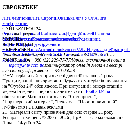
ЄВРОКУБКИ
Ліга чемпіонів
Ліга Європи
Юнацька ліга УЄФА
Ліга
конференцій
САЙТ ФУТБОЛ 24
Редакція
Соціальні мережі
Прогнози
Політика конфіденційності
Правила
сайту
facebook
УКРАЇНА
Контакти
x
youtube
Правила коментування
instagram
telegram
viber
Редакційна
політика
Україна
ЧЕМПІОНАТИ
Перша ліга
Структура власності
Друга ліга
Німеччина
ЄВРОКУБКИ
Іспанія
Англія
Італія
Бельгія
МЛС
Нідерланди
Франція
П
Ліга чемпіонів
Онлайн-медіа «Футбол 24»
Ліга Європи
Юнацька ліга УЄФА
пл. Галицька, буд. 15, м. Львів,
Ліга
конференцій
79008
Телефон +380 (32) 229-77-77
Адреса електронної пошти
—
legal@24tv.com.ua
Ідентифікатор онлайн-медіа в Реєстрі
суб’єктів у сфері медіа — R40-06058
21+
Матеріали сайту призначені для осіб старше 21 року
При цитуванні і використанні будь-яких матеріалів посилання
на "Футбол 24" обов'язкове. При цитуванні і використанні в
мережі Інтернет гіперпосилання на сайт
football24.ua
обов'язкове. Матеріали зі знаком "Спецпроект",
"Партнерський матеріал", "Реклама", "Новини компаній"
публікуємо на правах реклами.
21+
Матеріали сайту призначені для осіб старше 21 року
Усi права захищенi. © 2005 -
2026
, ПрАТ "Телерадіокомпанія
Люкс". "Футбол 24".