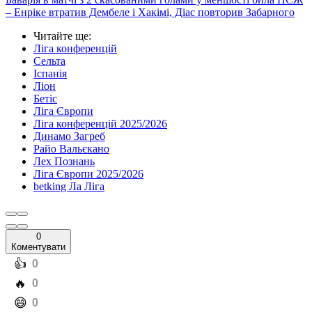
– Енріке втратив Дембеле і Хакімі, Діас повторив Забарного
Читайте ще
:
Ліга конференцій
Сельта
Іспанія
Ліон
Бетіс
Ліга Європи
Ліга конференцій 2025/2026
Динамо Загреб
Райо Вальєкано
Лех Познань
Ліга Європи 2025/2026
betking Ла Ліга
0
Коментувати
️👍
0
️🔥
0
️😄
0