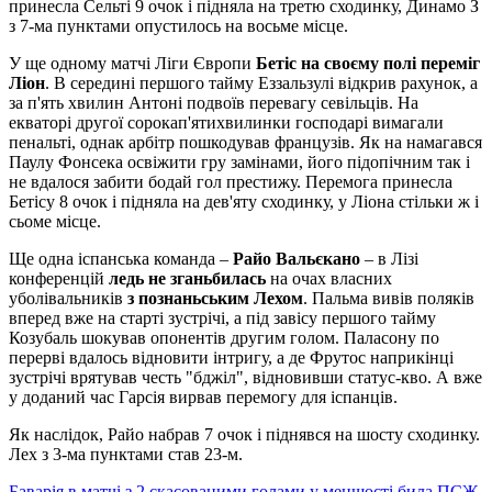
принесла Сельті 9 очок і підняла на третю сходинку, Динамо З
з 7-ма пунктами опустилось на восьме місце.
У ще одному матчі Ліги Європи
Бетіс на своєму полі переміг
Ліон
. В середині першого тайму Еззальзулі відкрив рахунок, а
за п'ять хвилин Антоні подвоїв перевагу севільців. На
екваторі другої сорокап'ятихвилинки господарі вимагали
пенальті, однак арбітр пошкодував французів. Як на намагався
Паулу Фонсека освіжити гру замінами, його підопічним так і
не вдалося забити бодай гол престижу. Перемога принесла
Бетісу 8 очок і підняла на дев'яту сходинку, у Ліона стільки ж і
сьоме місце.
Ще одна іспанська команда –
Райо Вальєкано
– в Лізі
конференцій
ледь не зганьбилась
на очах власних
уболівальників
з познаньським Лехом
. Пальма вивів поляків
вперед вже на старті зустрічі, а під завісу першого тайму
Козубаль шокував опонентів другим голом. Паласону по
перерві вдалось відновити інтригу, а де Фрутос наприкінці
зустрічі врятував честь "бджіл", відновивши статус-кво. А вже
у доданий час Гарсія вирвав перемогу для іспанців.
Як наслідок, Райо набрав 7 очок і піднявся на шосту сходинку.
Лех з 3-ма пунктами став 23-м.
Баварія в матчі з 2 скасованими голами у меншості била ПСЖ