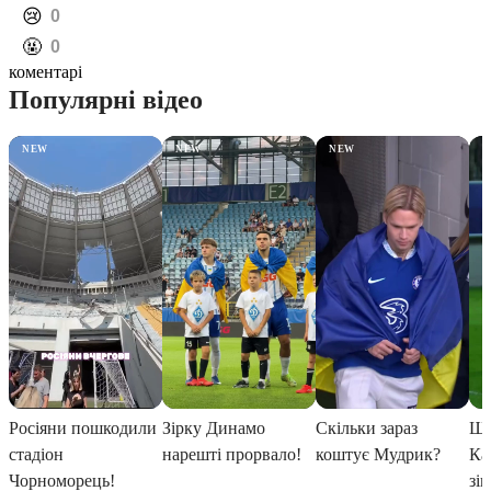
️😢
0
️🤬
0
коментарі