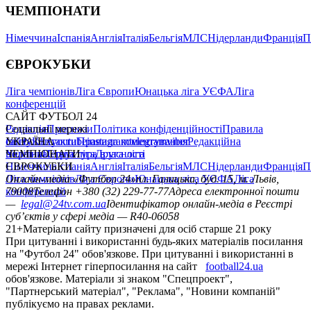
ЧЕМПІОНАТИ
Німеччина
Іспанія
Англія
Італія
Бельгія
МЛС
Нідерланди
Франція
П
ЄВРОКУБКИ
Ліга чемпіонів
Ліга Європи
Юнацька ліга УЄФА
Ліга
конференцій
САЙТ ФУТБОЛ 24
Редакція
Соціальні мережі
Прогнози
Політика конфіденційності
Правила
сайту
facebook
УКРАЇНА
Контакти
x
youtube
Правила коментування
instagram
telegram
viber
Редакційна
політика
Україна
ЧЕМПІОНАТИ
Перша ліга
Структура власності
Друга ліга
Німеччина
ЄВРОКУБКИ
Іспанія
Англія
Італія
Бельгія
МЛС
Нідерланди
Франція
П
Ліга чемпіонів
Онлайн-медіа «Футбол 24»
Ліга Європи
Юнацька ліга УЄФА
пл. Галицька, буд. 15, м. Львів,
Ліга
конференцій
79008
Телефон +380 (32) 229-77-77
Адреса електронної пошти
—
legal@24tv.com.ua
Ідентифікатор онлайн-медіа в Реєстрі
суб’єктів у сфері медіа — R40-06058
21+
Матеріали сайту призначені для осіб старше 21 року
При цитуванні і використанні будь-яких матеріалів посилання
на "Футбол 24" обов'язкове. При цитуванні і використанні в
мережі Інтернет гіперпосилання на сайт
football24.ua
обов'язкове. Матеріали зі знаком "Спецпроект",
"Партнерський матеріал", "Реклама", "Новини компаній"
публікуємо на правах реклами.