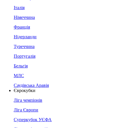
Італія
Німеччина
Франція
Нідерланди
Туреччина
Португалія
Бельгія
МЛС
Саудівська Аравія
Єврокубки
Ліга чемпіонів
Ліга Європи
Суперкубок УЄФА