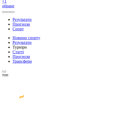
+
1
обране
Результати
Прогнози
Спорт
Новини спорту
Результати
Турніри
Статті
Прогнози
Трансфери
топ