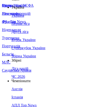
Збірна України
Італія
Суперкубок УЄФА
Україна
Німеччина
Ліга конференцій
Україна
Франція
ЛЧ - Top News
Перша ліга
Нідерланди
Друга ліга
Туреччина
Кубок України
Португалія
Суперкубок України
Бельгія
Збірна України
Збірні
МЛС
Ліга націй
Саудівська Аравія
ЧС 2026
Чемпіонати
Англія
Іспанія
АПЛ Top News