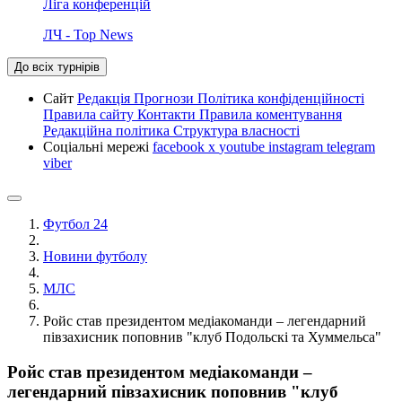
Ліга конференцій
ЛЧ - Top News
До всіх турнірів
Сайт
Редакція
Прогнози
Політика конфіденційності
Правила сайту
Контакти
Правила коментування
Редакційна політика
Структура власності
Соціальні мережі
facebook
x
youtube
instagram
telegram
viber
Футбол 24
Новини футболу
МЛС
Ройс став президентом медіакоманди – легендарний
півзахисник поповнив "клуб Подольскі та Хуммельса"
Ройс став президентом медіакоманди –
легендарний півзахисник поповнив "клуб