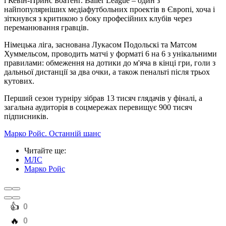
і Кевін-Принс Боатенг. Baller League – один з
найпопулярніших медіафутбольних проектів в Європі, хоча і
зіткнувся з критикою з боку професійних клубів через
переманювання гравців.
Німецька ліга, заснована Лукасом Подольскі та Матсом
Хуммельсом, проводить матчі у форматі 6 на 6 з унікальними
правилами: обмеження на дотики до м'яча в кінці гри, голи з
дальньої дистанції за два очки, а також пенальті після трьох
кутових.
Перший сезон турніру зібрав 13 тисяч глядачів у фіналі, а
загальна аудиторія в соцмережах перевищує 900 тисяч
підписників.
Марко Ройс. Останній шанс
Читайте ще
:
МЛС
Марко Ройс
️👍
0
️🔥
0