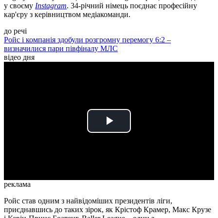
у своєму
Instagram
. 34-річний німець поєднає професійну
кар'єру з керівництвом медіакоманди.
до речі
Ройс і компанія здобули розгромну перемогу 6:2 –
визначилися пари півфіналу МЛС
відео дня
Play
Video
реклама
Ройс став одним з найвідоміших президентів ліги,
приєднавшись до таких зірок, як Крістоф Крамер, Макс Крузе