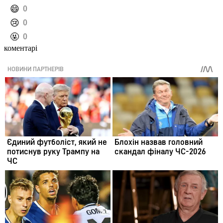
️😄
0
️😢
0
️🤬
0
коментарі