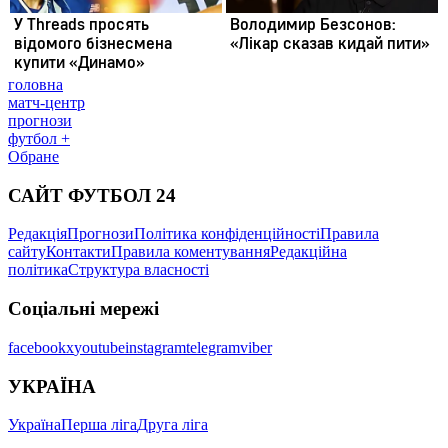
головна
матч-центр
прогнози
футбол +
Обране
САЙТ ФУТБОЛ 24
Редакція
Прогнози
Політика конфіденційності
Правила
сайту
Контакти
Правила коментування
Редакційна
політика
Структура власності
Соціальні мережі
facebook
x
youtube
instagram
telegram
viber
УКРАЇНА
Україна
Перша ліга
Друга ліга