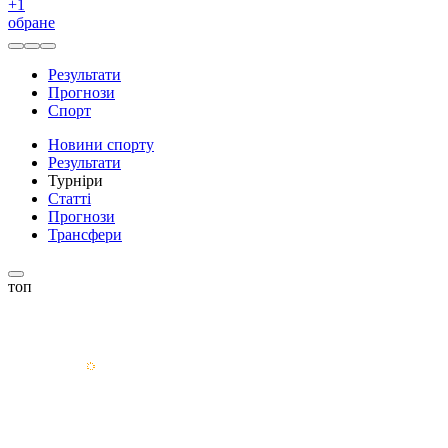
+
1
обране
Результати
Прогнози
Спорт
Новини спорту
Результати
Турніри
Статті
Прогнози
Трансфери
топ