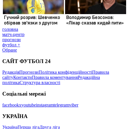
головна
матч-центр
прогнози
футбол +
Обране
САЙТ ФУТБОЛ 24
Редакція
Прогнози
Політика конфіденційності
Правила
сайту
Контакти
Правила коментування
Редакційна
політика
Структура власності
Соціальні мережі
facebook
x
youtube
instagram
telegram
viber
УКРАЇНА
Україна
Перша ліга
Друга ліга