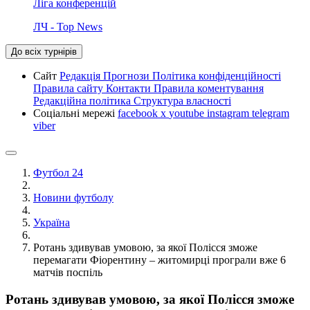
Ліга конференцій
ЛЧ - Top News
До всіх турнірів
Сайт
Редакція
Прогнози
Політика конфіденційності
Правила сайту
Контакти
Правила коментування
Редакційна політика
Структура власності
Соціальні мережі
facebook
x
youtube
instagram
telegram
viber
Футбол 24
Новини футболу
Україна
Ротань здивував умовою, за якої Полісся зможе
перемагати Фіорентину – житомирці програли вже 6
матчів поспіль
Ротань здивував умовою, за якої Полісся зможе