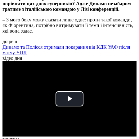
порівняти цих двох суперників? Адже Динамо незабаром
гратиме з італійською командою у Лізі конференцій.
– З мого боку можу сказати лише одне: проти такої команди,
як Фіорентина, потрібно витримувати її темп і інтенсивність,
які вона задає.
до речі
Динамо та Полісся отримали покарання від КДК УАФ після
матчу УПЛ
відео дня
Play
Video