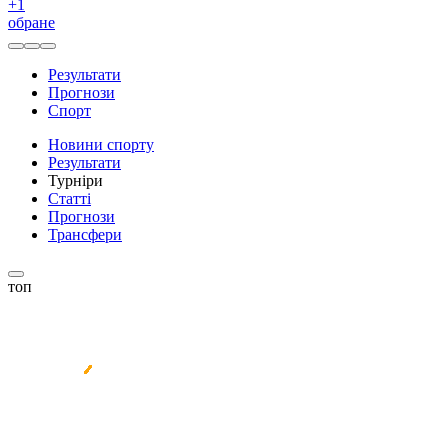
+
1
обране
Результати
Прогнози
Спорт
Новини спорту
Результати
Турніри
Статті
Прогнози
Трансфери
топ