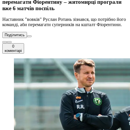
перемагати Фіорентину – житомирці програли
вже 6 матчів поспіль
Наставник "вовків" Руслан Ротань зізнався, що потрібно його
команді, аби перемагати суперників на кшталт Фіорентини.
Поділитись
0
коментарі