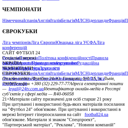
ЧЕМПІОНАТИ
Німеччина
Іспанія
Англія
Італія
Бельгія
МЛС
Нідерланди
Франція
П
ЄВРОКУБКИ
Ліга чемпіонів
Ліга Європи
Юнацька ліга УЄФА
Ліга
конференцій
САЙТ ФУТБОЛ 24
Редакція
Соціальні мережі
Прогнози
Політика конфіденційності
Правила
сайту
facebook
УКРАЇНА
Контакти
x
youtube
Правила коментування
instagram
telegram
viber
Редакційна
політика
Україна
ЧЕМПІОНАТИ
Перша ліга
Структура власності
Друга ліга
Німеччина
ЄВРОКУБКИ
Іспанія
Англія
Італія
Бельгія
МЛС
Нідерланди
Франція
П
Ліга чемпіонів
Онлайн-медіа «Футбол 24»
Ліга Європи
Юнацька ліга УЄФА
пл. Галицька, буд. 15, м. Львів,
Ліга
конференцій
79008
Телефон +380 (32) 229-77-77
Адреса електронної пошти
—
legal@24tv.com.ua
Ідентифікатор онлайн-медіа в Реєстрі
суб’єктів у сфері медіа — R40-06058
21+
Матеріали сайту призначені для осіб старше 21 року
При цитуванні і використанні будь-яких матеріалів посилання
на "Футбол 24" обов'язкове. При цитуванні і використанні в
мережі Інтернет гіперпосилання на сайт
football24.ua
обов'язкове. Матеріали зі знаком "Спецпроект",
"Партнерський матеріал", "Реклама", "Новини компаній"