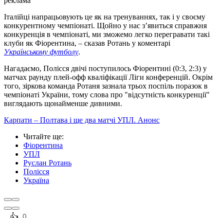
реклама
Італійці напрацьовують це як на тренуваннях, так і у своєму
конкурентному чемпіонаті. Щойно у нас з’явиться справжня
конкуренція в чемпіонаті, ми зможемо легко перегравати такі
клуби як Фіорентина, – сказав Ротань у коментарі
Українському футболу
.
Нагадаємо, Полісся двічі поступилось Фіорентині (0:3, 2:3) у
матчах раунду плей-офф кваліфікації Ліги конференцій. Окрім
того, зіркова команда Ротаня зазнала трьох поспіль поразок в
чемпіонаті України, тому слова про "відсутність конкуренції"
виглядають щонайменше дивними.
Карпати – Полтава і ще два матчі УПЛ. Анонс
Читайте ще
:
Фіорентина
УПЛ
Руслан Ротань
Полісся
Україна
️👍
0