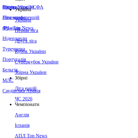
Збірна України
Італія
Суперкубок УЄФА
Україна
Німеччина
Ліга конференцій
Україна
Франція
ЛЧ - Top News
Перша ліга
Нідерланди
Друга ліга
Туреччина
Кубок України
Португалія
Суперкубок України
Бельгія
Збірна України
Збірні
МЛС
Ліга націй
Саудівська Аравія
ЧС 2026
Чемпіонати
Англія
Іспанія
АПЛ Top News