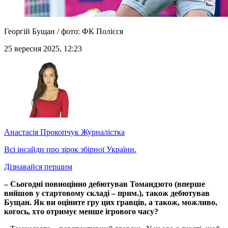
Георгій Бущан / фото: ФК Полісся
25 вересня 2025, 12:23
Анастасія Прокопчук
Журналістка
Всі інсайди про зірок збірної України.
Дізнавайся першим
– Сьогодні повноцінно дебютував Томандзото (вперше
вийшов у стартовому складі – прим.), також дебютував
Бущан. Як ви оціните гру цих гравців, а також, можливо,
когось, хто отримує менше ігрового часу?