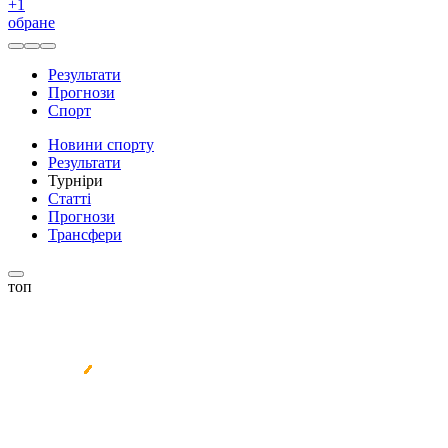
+
1
обране
Результати
Прогнози
Спорт
Новини спорту
Результати
Турніри
Статті
Прогнози
Трансфери
топ