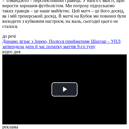
– Томандзото – перспективний гравець. У нього є якості, щоб
вирости хорошим футболістом. Ми потроху підпускаємо
таких гравців – це наше майбутнє. Цей матч – це його досвід,
як і мій тренерський досвід. В матчі на Кубок ми повинні були
виходити з кубковим настроєм, на жаль, сьогодні цього не
сталося.
до речі
Динамо зіграє з Зорею, Полісся прийматиме Шахтар – УПЛ
затвердила дати й час початку матчів 9-го туру
відео дня
Play
Video
реклама