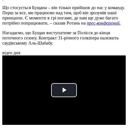
Що стосується Бущана – він тільки прийшов до нас у команду.
Перш за все, ми працюємо над тим, щоб він зрозумів наші
принципи. Є моменти в грі ногами, де нам ще дуже багато
потрібно попрацювати, – сказав Ротань на
прес-конференції.
Нагадаємо, що
Бущан виступатиме за Полісся до кінця
поточного сезону. Контракт 31-річного голкіпера належить
саудівському Аль-Шабабу.
відео дня
Play
Video