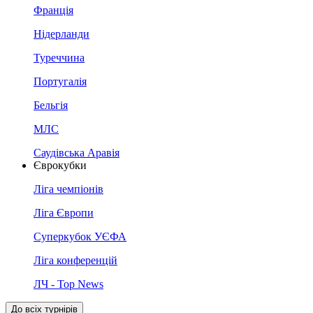
Франція
Нідерланди
Туреччина
Португалія
Бельгія
МЛС
Саудівська Аравія
Єврокубки
Ліга чемпіонів
Ліга Європи
Суперкубок УЄФА
Ліга конференцій
ЛЧ - Top News
До всіх турнірів