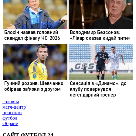
головна
матч-центр
прогнози
футбол +
Обране
САЙТ ФУТБОЛ 24