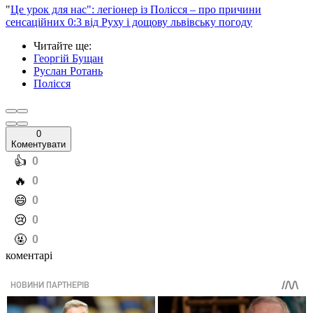
"
Це урок для нас": легіонер із Полісся – про причини
сенсаційних 0:3 від Руху і дощову львівську погоду
Читайте ще
:
Георгій Бущан
Руслан Ротань
Полісся
0
Коментувати
️👍
0
️🔥
0
️😄
0
️😢
0
️🤬
0
коментарі