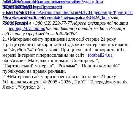
сайту
facebook
УКРАЇНА
Контакти
x
youtube
Правила коментування
instagram
telegram
viber
Редакційна
політика
Україна
ЧЕМПІОНАТИ
Перша ліга
Структура власності
Друга ліга
Німеччина
ЄВРОКУБКИ
Іспанія
Англія
Італія
Бельгія
МЛС
Нідерланди
Франція
П
Ліга чемпіонів
Онлайн-медіа «Футбол 24»
Ліга Європи
Юнацька ліга УЄФА
пл. Галицька, буд. 15, м. Львів,
Ліга
конференцій
79008
Телефон +380 (32) 229-77-77
Адреса електронної пошти
—
legal@24tv.com.ua
Ідентифікатор онлайн-медіа в Реєстрі
суб’єктів у сфері медіа — R40-06058
21+
Матеріали сайту призначені для осіб старше 21 року
При цитуванні і використанні будь-яких матеріалів посилання
на "Футбол 24" обов'язкове. При цитуванні і використанні в
мережі Інтернет гіперпосилання на сайт
football24.ua
обов'язкове. Матеріали зі знаком "Спецпроект",
"Партнерський матеріал", "Реклама", "Новини компаній"
публікуємо на правах реклами.
21+
Матеріали сайту призначені для осіб старше 21 року
Усi права захищенi. © 2005 -
2026
, ПрАТ "Телерадіокомпанія
Люкс". "Футбол 24".