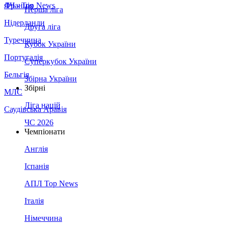
Франція
ЛЧ - Top News
Перша ліга
Нідерланди
Друга ліга
Туреччина
Кубок України
Португалія
Суперкубок України
Бельгія
Збірна України
Збірні
МЛС
Ліга націй
Саудівська Аравія
ЧС 2026
Чемпіонати
Англія
Іспанія
АПЛ Top News
Італія
Німеччина