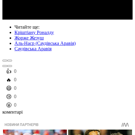
Video
Читайте ще
:
Кріштіану Роналду
Жорже Жезуш
Аль-Наср (Саудівська Аравія)
Саудівська Аравія
️👍
0
️🔥
0
️😄
0
️😢
0
️🤬
0
коментарі