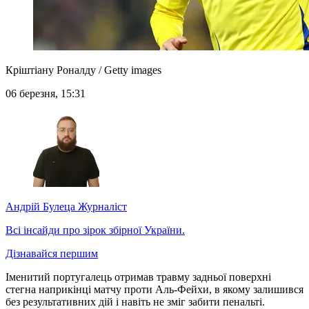
Кріштіану Роналду / Getty images
06 березня, 15:31
Андрій Булеца
Журналіст
Всі інсайди про зірок збірної України.
Дізнавайся першим
Іменитий португалець отримав травму задньої поверхні
стегна наприкінці матчу проти Аль-Фейхи, в якому залишився
без результативних дій і навіть не зміг забити пенальті.