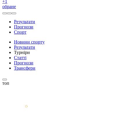
+
1
обране
Результати
Прогнози
Спорт
Новини спорту
Результати
Турніри
Статті
Прогнози
Трансфери
топ