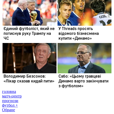
головна
матч-центр
прогнози
футбол +
Обране