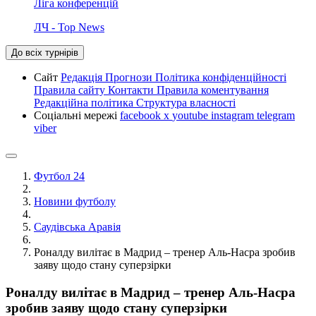
Ліга конференцій
ЛЧ - Top News
До всіх турнірів
Сайт
Редакція
Прогнози
Політика конфіденційності
Правила сайту
Контакти
Правила коментування
Редакційна політика
Структура власності
Соціальні мережі
facebook
x
youtube
instagram
telegram
viber
Футбол 24
Новини футболу
Саудівська Аравія
Роналду вилітає в Мадрид – тренер Аль-Насра зробив
заяву щодо стану суперзірки
Роналду вилітає в Мадрид – тренер Аль-Насра
зробив заяву щодо стану суперзірки