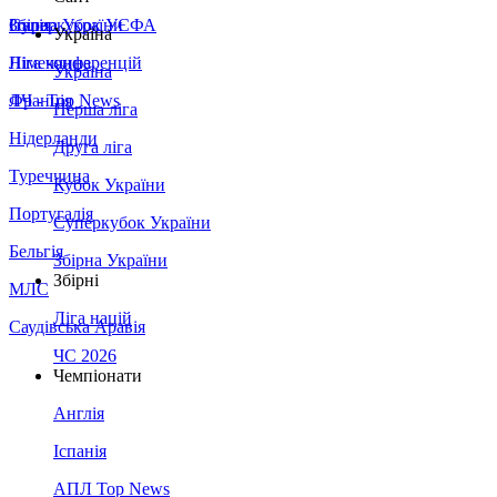
Збірна України
Італія
Суперкубок УЄФА
Україна
Німеччина
Ліга конференцій
Україна
Франція
ЛЧ - Top News
Перша ліга
Нідерланди
Друга ліга
Туреччина
Кубок України
Португалія
Суперкубок України
Бельгія
Збірна України
Збірні
МЛС
Ліга націй
Саудівська Аравія
ЧС 2026
Чемпіонати
Англія
Іспанія
АПЛ Top News