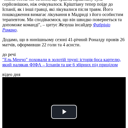
серйознішою, ніж очікувалося. Кріштіану тепер поїде до
Іспанії, як і інші гравці, які лікувалися після травм. Його
пошкодження вимагає лікування в Мадриді з його особистим
терапевтом. Ми сподіваємося, що він швидко повернеться та
допоможе команді", – цитує Жезуша інсайдер
Фабріціо
Романо
.
Додамо, що в нинішньому сезоні 41-річний Роналду провів 26
матчів, оформивши 22 голи та 4 асисти.
до речі
"Ель Менчо" поховали в золотій труні: історія боса картелю,
який налякав ФІФА – Іспанія та ще 6 збірних під прицілом
відео дня
Play