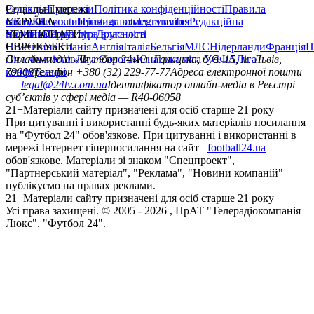
Редакція
Соціальні мережі
Прогнози
Політика конфіденційності
Правила
сайту
facebook
УКРАЇНА
Контакти
x
youtube
Правила коментування
instagram
telegram
viber
Редакційна
політика
Україна
ЧЕМПІОНАТИ
Перша ліга
Структура власності
Друга ліга
Німеччина
ЄВРОКУБКИ
Іспанія
Англія
Італія
Бельгія
МЛС
Нідерланди
Франція
П
Ліга чемпіонів
Онлайн-медіа «Футбол 24»
Ліга Європи
Юнацька ліга УЄФА
пл. Галицька, буд. 15, м. Львів,
Ліга
конференцій
79008
Телефон +380 (32) 229-77-77
Адреса електронної пошти
—
legal@24tv.com.ua
Ідентифікатор онлайн-медіа в Реєстрі
суб’єктів у сфері медіа — R40-06058
21+
Матеріали сайту призначені для осіб старше 21 року
При цитуванні і використанні будь-яких матеріалів посилання
на "Футбол 24" обов'язкове. При цитуванні і використанні в
мережі Інтернет гіперпосилання на сайт
football24.ua
обов'язкове. Матеріали зі знаком "Спецпроект",
"Партнерський матеріал", "Реклама", "Новини компаній"
публікуємо на правах реклами.
21+
Матеріали сайту призначені для осіб старше 21 року
Усi права захищенi. © 2005 -
2026
, ПрАТ "Телерадіокомпанія
Люкс". "Футбол 24".