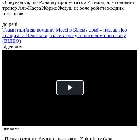
Очікувалося, що Роналду пропустить 2-4 тижні, але головний
тренер Аль-Насра Жорже Жезуш не хоче робити жодних
прогнозів.
до речі
Трамп прийняв команду Мессі в Білому домі – назвав Лео
кращим за Пеле та відзначив красу іншого чемпіона світу
(ВІДЕО)
відео дня
Play
Video
реклама
"Після тестів ми бачимо, що травма Кріштіану була