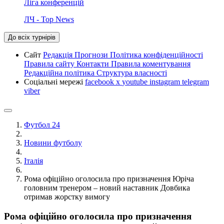
Ліга конференцій
ЛЧ - Top News
До всіх турнірів
Сайт
Редакція
Прогнози
Політика конфіденційності
Правила сайту
Контакти
Правила коментування
Редакційна політика
Структура власності
Соціальні мережі
facebook
x
youtube
instagram
telegram
viber
Футбол 24
Новини футболу
Італія
Рома офіційно оголосила про призначення Юріча
головним тренером – новий наставник Довбика
отримав жорстку вимогу
Рома офіційно оголосила про призначення