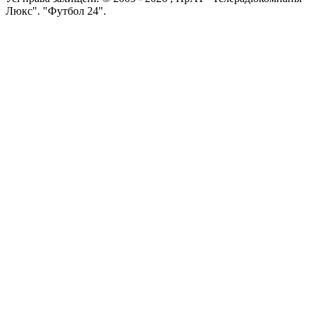
Люкс". "Футбол 24".