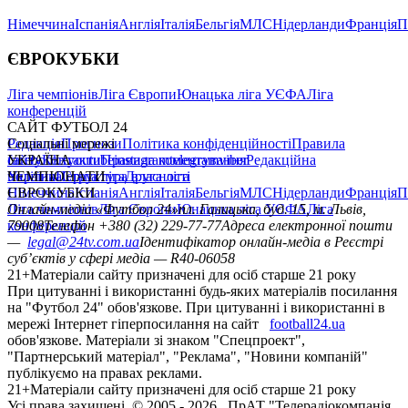
Німеччина
Іспанія
Англія
Італія
Бельгія
МЛС
Нідерланди
Франція
П
ЄВРОКУБКИ
Ліга чемпіонів
Ліга Європи
Юнацька ліга УЄФА
Ліга
конференцій
САЙТ ФУТБОЛ 24
Редакція
Соціальні мережі
Прогнози
Політика конфіденційності
Правила
сайту
facebook
УКРАЇНА
Контакти
x
youtube
Правила коментування
instagram
telegram
viber
Редакційна
політика
Україна
ЧЕМПІОНАТИ
Перша ліга
Структура власності
Друга ліга
Німеччина
ЄВРОКУБКИ
Іспанія
Англія
Італія
Бельгія
МЛС
Нідерланди
Франція
П
Ліга чемпіонів
Онлайн-медіа «Футбол 24»
Ліга Європи
Юнацька ліга УЄФА
пл. Галицька, буд. 15, м. Львів,
Ліга
конференцій
79008
Телефон +380 (32) 229-77-77
Адреса електронної пошти
—
legal@24tv.com.ua
Ідентифікатор онлайн-медіа в Реєстрі
суб’єктів у сфері медіа — R40-06058
21+
Матеріали сайту призначені для осіб старше 21 року
При цитуванні і використанні будь-яких матеріалів посилання
на "Футбол 24" обов'язкове. При цитуванні і використанні в
мережі Інтернет гіперпосилання на сайт
football24.ua
обов'язкове. Матеріали зі знаком "Спецпроект",
"Партнерський матеріал", "Реклама", "Новини компаній"
публікуємо на правах реклами.
21+
Матеріали сайту призначені для осіб старше 21 року
Усi права захищенi. © 2005 -
2026
, ПрАТ "Телерадіокомпанія