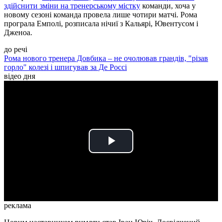
здійснити зміни на тренерському містку
команди, хоча у
новому сезоні команда провела лише чотири матчі. Рома
програла Емполі, розписала нічиї з Кальярі, Ювентусом і
Дженоа.
до речі
Рома нового тренера Довбика – не очолював грандів, "різав
горло" колезі і шпигував за Де Россі
відео дня
Play
Video
реклама