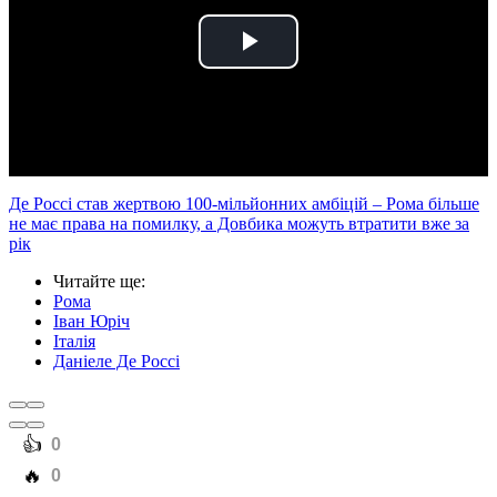
Play
Video
Де Россі став жертвою 100-мільйонних амбіцій – Рома більше
не має права на помилку, а Довбика можуть втратити вже за
рік
Читайте ще
:
Рома
Іван Юріч
Італія
Даніеле Де Россі
️👍
0
️🔥
0