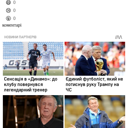
️😄
0
️😢
0
️🤬
0
коментарі