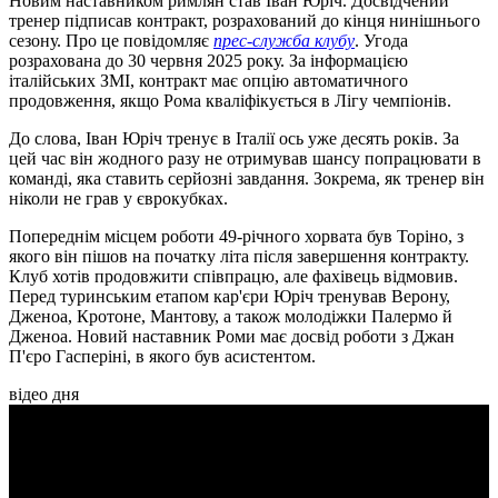
Новим наставником римлян став Іван Юріч. Досвідчений
тренер підписав контракт, розрахований до кінця нинішнього
сезону. Про це повідомляє
прес-служба клубу
. Угода
розрахована до 30 червня 2025 року. За інформацією
італійських ЗМІ, контракт має опцію автоматичного
продовження, якщо Рома кваліфікується в Лігу чемпіонів.
До слова, Іван Юріч тренує в Італії ось уже десять років. За
цей час він жодного разу не отримував шансу попрацювати в
команді, яка ставить серйозні завдання. Зокрема, як тренер він
ніколи не грав у єврокубках.
Попереднім місцем роботи 49-річного хорвата був Торіно, з
якого він пішов на початку літа після завершення контракту.
Клуб хотів продовжити співпрацю, але фахівець відмовив.
Перед туринським етапом кар'єри Юріч тренував Верону,
Дженоа, Кротоне, Мантову, а також молодіжки Палермо й
Дженоа. Новий наставник Роми має досвід роботи з Джан
П'єро Гасперіні, в якого був асистентом.
відео дня