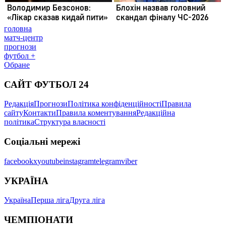
головна
матч-центр
прогнози
футбол +
Обране
САЙТ ФУТБОЛ 24
Редакція
Прогнози
Політика конфіденційності
Правила
сайту
Контакти
Правила коментування
Редакційна
політика
Структура власності
Соціальні мережі
facebook
x
youtube
instagram
telegram
viber
УКРАЇНА
Україна
Перша ліга
Друга ліга
ЧЕМПІОНАТИ