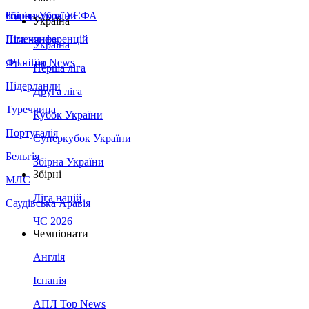
Збірна України
Італія
Суперкубок УЄФА
Україна
Німеччина
Ліга конференцій
Україна
Франція
ЛЧ - Top News
Перша ліга
Нідерланди
Друга ліга
Туреччина
Кубок України
Португалія
Суперкубок України
Бельгія
Збірна України
Збірні
МЛС
Ліга націй
Саудівська Аравія
ЧС 2026
Чемпіонати
Англія
Іспанія
АПЛ Top News