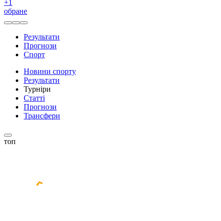
+
1
обране
Результати
Прогнози
Спорт
Новини спорту
Результати
Турніри
Статті
Прогнози
Трансфери
топ