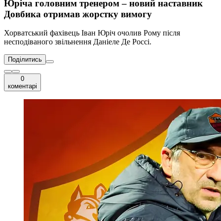
Юріча головним тренером – новий наставник
Довбика отримав жорстку вимогу
Хорватський фахівець Іван Юріч очолив Рому після
несподіваного звільнення Даніеле Де Россі.
Поділитись
0
коментарі