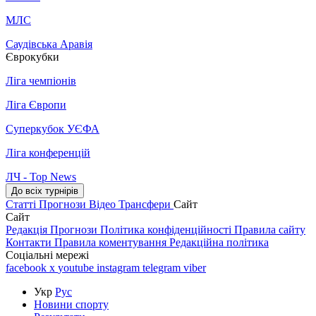
МЛС
Саудівська Аравія
Єврокубки
Ліга чемпіонів
Ліга Європи
Суперкубок УЄФА
Ліга конференцій
ЛЧ - Top News
До всіх турнірів
Статті
Прогнози
Відео
Трансфери
Сайт
Сайт
Редакція
Прогнози
Політика конфіденційності
Правила сайту
Контакти
Правила коментування
Редакційна політика
Соціальні мережі
facebook
x
youtube
instagram
telegram
viber
Укр
Рус
Новини спорту