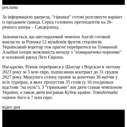
реклама
За інформацією джерела, "гірники" готові розглянути варіант
із продажем гравця. Серед головних претендентів на 26-
річного кіпера – Сандерленд.
Зазначається, що шестиразовий чемпіон Англії готовий
викласти за Різника 12 мільйонів фунтів стерлінгів.
Український воротар теж прагне перебратися на Туманний
Альбіон попри можливість виходу з "помаранчево-чорними"
в основний раунд Ліги Європи.
Нагадаємо, Різник перебрався у Шахтар з Ворскли в лютому
2023 року за 3 млн євро, підписавши контракт до 31 грудня
2027 року. Минулого сезону провів за донеччан 36 матчів у
всіх турнірах, в яких пропустив 35 голів (у 16 поєдинках
відстояв "на нуль"). З "гірниками" він двічі ставав чемпіоном
України, а також двічі вигравав Кубок країни. Transfermarkt
оцінює його в 7 млн євро.
відео дня