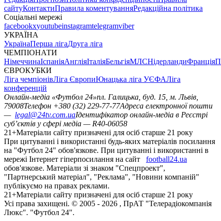
сайту
Контакти
Правила коментування
Редакційна політика
Соціальні мережі
facebook
x
youtube
instagram
telegram
viber
УКРАЇНА
Україна
Перша ліга
Друга ліга
ЧЕМПІОНАТИ
Німеччина
Іспанія
Англія
Італія
Бельгія
МЛС
Нідерланди
Франція
П
ЄВРОКУБКИ
Ліга чемпіонів
Ліга Європи
Юнацька ліга УЄФА
Ліга
конференцій
Онлайн-медіа «Футбол 24»
пл. Галицька, буд. 15, м. Львів,
79008
Телефон +380 (32) 229-77-77
Адреса електронної пошти
—
legal@24tv.com.ua
Ідентифікатор онлайн-медіа в Реєстрі
суб’єктів у сфері медіа — R40-06058
21+
Матеріали сайту призначені для осіб старше 21 року
При цитуванні і використанні будь-яких матеріалів посилання
на "Футбол 24" обов'язкове. При цитуванні і використанні в
мережі Інтернет гіперпосилання на сайт
football24.ua
обов'язкове. Матеріали зі знаком "Спецпроект",
"Партнерський матеріал", "Реклама", "Новини компаній"
публікуємо на правах реклами.
21+
Матеріали сайту призначені для осіб старше 21 року
Усi права захищенi. © 2005 -
2026
, ПрАТ "Телерадіокомпанія
Люкс". "Футбол 24".