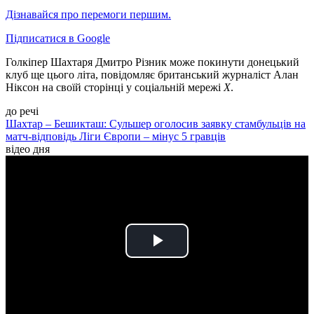
Дізнавайся про перемоги першим.
Підписатися в Google
Голкіпер Шахтаря Дмитро Різник може покинути донецький
клуб ще цього літа, повідомляє британський журналіст Алан
Ніксон на своїй сторінці у соціальній мережі
Х
.
до речі
Шахтар – Бешикташ: Сульшер оголосив заявку стамбульців на
матч-відповідь Ліги Європи – мінус 5 гравців
відео дня
Play
Video