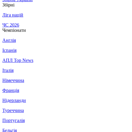
Збірні
Ліга націй
ЧС 2026
Чемпіонати
Англія
Іспанія
АПЛ Top News
Італія
Німеччина
Франція
Нідерланди
Туреччина
Португалія
Бельгія