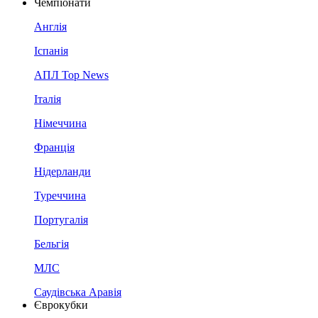
Чемпіонати
Англія
Іспанія
АПЛ Top News
Італія
Німеччина
Франція
Нідерланди
Туреччина
Португалія
Бельгія
МЛС
Саудівська Аравія
Єврокубки