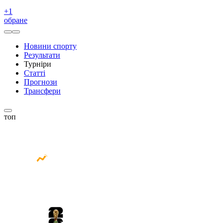
+
1
обране
Новини спорту
Результати
Турніри
Статті
Прогнози
Трансфери
топ