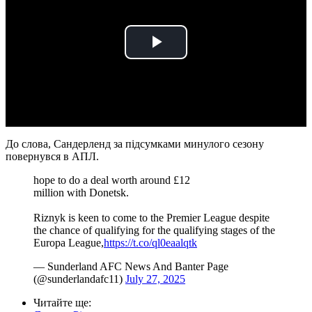
Play
Video
До слова, Сандерленд за підсумками минулого сезону
повернувся в АПЛ.
hope to do a deal worth around £12
million with Donetsk.
Riznyk is keen to come to the Premier League despite
the chance of qualifying for the qualifying stages of the
Europa League,
https://t.co/ql0eaalqtk
— Sunderland AFC News And Banter Page
(@sunderlandafc11)
July 27, 2025
Читайте ще
: