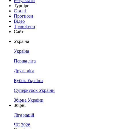
Результати
Турніри
Статті
Прогнози
Відео
Трансфери
Сайт
Україна
Україна
Перша ліга
Друга ліга
Кубок України
Суперкубок України
Збірна України
Збірні
Ліга націй
ЧС 2026