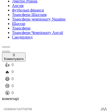
Дмитро Різник
Англія
футбольні фінанси
Трансфери Шахтаря
Трансфери чемпіонату України
Шахтар
Трансфери
Трансфери Чемпіонату Англії
Сандерленд
0
Коментувати
️👍
0
️🔥
0
️😄
0
️😢
0
️🤬
0
коментарі