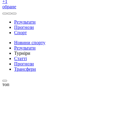
+
1
обране
Результати
Прогнози
Спорт
Новини спорту
Результати
Турніри
Статті
Прогнози
Трансфери
топ