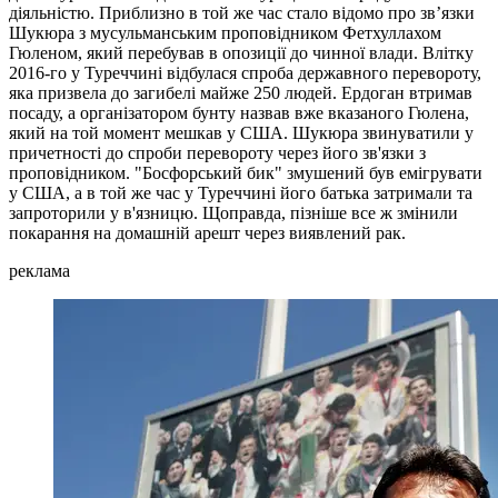
діяльністю. Приблизно в той же час стало відомо про зв’язки
Шукюра з мусульманським проповідником Фетхуллахом
Гюленом, який перебував в опозиції до чинної влади. Влітку
2016-го у Туреччині відбулася спроба державного перевороту,
яка призвела до загибелі майже 250 людей. Ердоган втримав
посаду, а організатором бунту назвав вже вказаного Гюлена,
який на той момент мешкав у США. Шукюра звинуватили у
причетності до спроби перевороту через його зв'язки з
проповідником. "Босфорський бик" змушений був емігрувати
у США, а в той же час у Туреччині його батька затримали та
запроторили у в'язницю. Щоправда, пізніше все ж змінили
покарання на домашній арешт через виявлений рак.
реклама