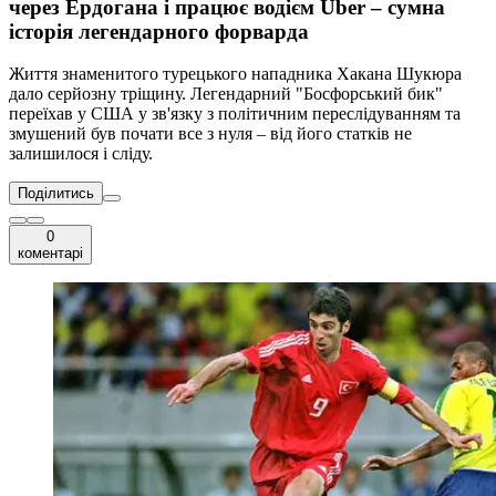
через Ердогана і працює водієм Uber – сумна
історія легендарного форварда
Життя знаменитого турецького нападника Хакана Шукюра
дало серйозну тріщину. Легендарний "Босфорський бик"
переїхав у США у зв'язку з політичним переслідуванням та
змушений був почати все з нуля – від його статків не
залишилося і сліду.
Поділитись
0
коментарі