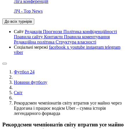
Ліга конференцій
ЛЧ - Top News
До всіх турнірів
Сайт
Редакція
Прогнози
Політика конфіденційності
Правила сайту
Контакти
Правила коментування
Редакційна політика
Структура власності
Соціальні мережі
facebook
x
youtube
instagram
telegram
viber
Футбол 24
Новини футболу
Світ
Рекордсмен чемпіонатів світу втратив усе майно через
Ердогана і працює водієм Uber – сумна історія
легендарного форварда
Рекордсмен чемпіонатів світу втратив усе майно