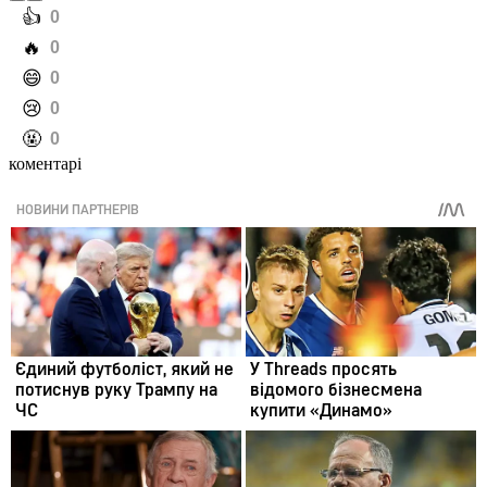
️👍
0
️🔥
0
️😄
0
️😢
0
️🤬
0
коментарі