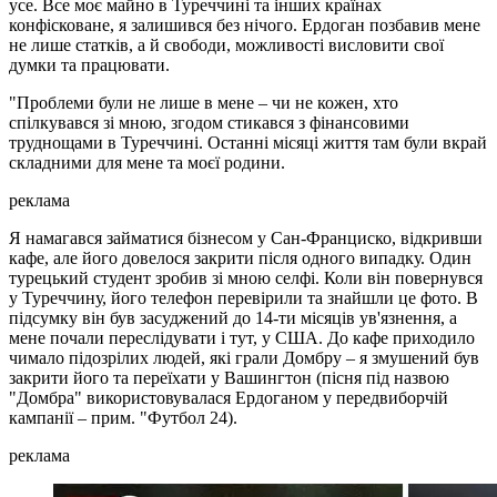
усе. Все моє майно в Туреччині та інших країнах
конфісковане, я залишився без нічого. Ердоган позбавив мене
не лише статків, а й свободи, можливості висловити свої
думки та працювати.
"Проблеми були не лише в мене – чи не кожен, хто
спілкувався зі мною, згодом стикався з фінансовими
труднощами в Туреччині. Останні місяці життя там були вкрай
складними для мене та моєї родини.
реклама
Я намагався займатися бізнесом у Сан-Франциско, відкривши
кафе, але його довелося закрити після одного випадку. Один
турецький студент зробив зі мною селфі. Коли він повернувся
у Туреччину, його телефон перевірили та знайшли це фото. В
підсумку він був засуджений до 14-ти місяців ув'язнення, а
мене почали переслідувати і тут, у США. До кафе приходило
чимало підозрілих людей, які грали Домбру – я змушений був
закрити його та переїхати у Вашингтон (пісня під назвою
"Домбра" використовувалася Ердоганом у передвиборчій
кампанії – прим. "Футбол 24).
реклама