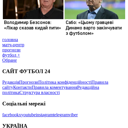
головна
матч-центр
прогнози
футбол +
Обране
САЙТ ФУТБОЛ 24
Редакція
Прогнози
Політика конфіденційності
Правила
сайту
Контакти
Правила коментування
Редакційна
політика
Структура власності
Соціальні мережі
facebook
x
youtube
instagram
telegram
viber
УКРАЇНА