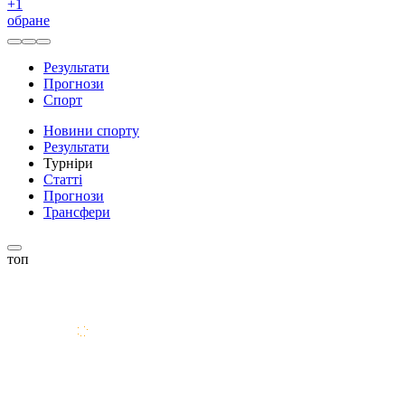
+
1
обране
Результати
Прогнози
Спорт
Новини спорту
Результати
Турніри
Статті
Прогнози
Трансфери
топ