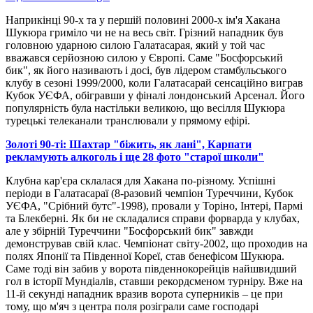
Наприкінці 90-х та у першій половині 2000-х ім'я Хакана
Шукюра гриміло чи не на весь світ. Грізний нападник був
головною ударною силою Галатасарая, який у той час
вважався серйозною силою у Європі. Саме "Босфорський
бик", як його називають і досі, був лідером стамбульського
клубу в сезоні 1999/2000, коли Галатасарай сенсаційно виграв
Кубок УЄФА, обігравши у фіналі лондонський Арсенал. Його
популярність була настільки великою, що весілля Шукюра
турецькі телеканали транслювали у прямому ефірі.
Золоті 90-ті: Шахтар "біжить, як лані", Карпати
рекламують алкоголь і ще 28 фото "старої школи"
Клубна кар'єра склалася для Хакана по-різному. Успішні
періоди в Галатасараї (8-разовий чемпіон Туреччини, Кубок
УЄФА, "Срібний бутс"-1998), провали у Торіно, Інтері, Пармі
та Блекберні. Як би не складалися справи форварда у клубах,
але у збірній Туреччини "Босфорський бик" завжди
демонстрував свій клас. Чемпіонат світу-2002, що проходив на
полях Японії та Південної Кореї, став бенефісом Шукюра.
Саме тоді він забив у ворота південнокорейців найшвидший
гол в історії Мундіалів, ставши рекордсменом турніру. Вже на
11-й секунді нападник вразив ворота суперників – це при
тому, що м'яч з центра поля розіграли саме господарі