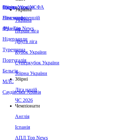
Збірна України
Італія
Суперкубок УЄФА
Україна
Німеччина
Ліга конференцій
Україна
Франція
ЛЧ - Top News
Перша ліга
Нідерланди
Друга ліга
Туреччина
Кубок України
Португалія
Суперкубок України
Бельгія
Збірна України
Збірні
МЛС
Ліга націй
Саудівська Аравія
ЧС 2026
Чемпіонати
Англія
Іспанія
АПЛ Top News