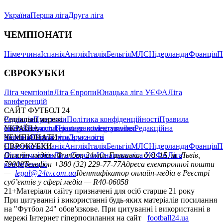
Україна
Перша ліга
Друга ліга
ЧЕМПІОНАТИ
Німеччина
Іспанія
Англія
Італія
Бельгія
МЛС
Нідерланди
Франція
П
ЄВРОКУБКИ
Ліга чемпіонів
Ліга Європи
Юнацька ліга УЄФА
Ліга
конференцій
САЙТ ФУТБОЛ 24
Редакція
Соціальні мережі
Прогнози
Політика конфіденційності
Правила
сайту
facebook
УКРАЇНА
Контакти
x
youtube
Правила коментування
instagram
telegram
viber
Редакційна
політика
Україна
ЧЕМПІОНАТИ
Перша ліга
Структура власності
Друга ліга
Німеччина
ЄВРОКУБКИ
Іспанія
Англія
Італія
Бельгія
МЛС
Нідерланди
Франція
П
Ліга чемпіонів
Онлайн-медіа «Футбол 24»
Ліга Європи
Юнацька ліга УЄФА
пл. Галицька, буд. 15, м. Львів,
Ліга
конференцій
79008
Телефон +380 (32) 229-77-77
Адреса електронної пошти
—
legal@24tv.com.ua
Ідентифікатор онлайн-медіа в Реєстрі
суб’єктів у сфері медіа — R40-06058
21+
Матеріали сайту призначені для осіб старше 21 року
При цитуванні і використанні будь-яких матеріалів посилання
на "Футбол 24" обов'язкове. При цитуванні і використанні в
мережі Інтернет гіперпосилання на сайт
football24.ua