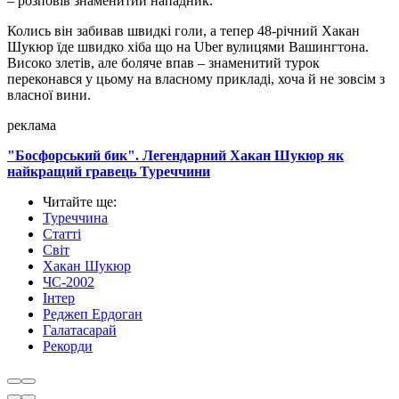
– розповів знаменитий нападник.
Колись він забивав швидкі голи, а тепер 48-річний Хакан
Шукюр їде швидко хіба що на Uber вулицями Вашингтона.
Високо злетів, але боляче впав – знаменитий турок
переконався у цьому на власному прикладі, хоча й не зовсім з
власної вини.
реклама
"Босфорський бик". Легендарний Хакан Шукюр як
найкращий гравець Туреччини
Читайте ще
:
Туреччина
Статті
Світ
Хакан Шукюр
ЧС-2002
Інтер
Реджеп Ердоган
Галатасарай
Рекорди