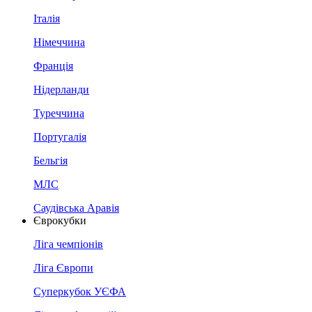
Італія
Німеччина
Франція
Нідерланди
Туреччина
Португалія
Бельгія
МЛС
Саудівська Аравія
Єврокубки
Ліга чемпіонів
Ліга Європи
Суперкубок УЄФА