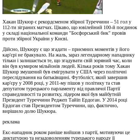
Хакан Шукюр є рекордсменом збірної Туреччини – 51 гол у
112-ти зіграних матчах. Цікаво, що ювілейний 100-й поєдинок
у складі національної команди "Босфорський бик" провів
проти збірної України у Києві.
Дійсно, Шукюру є що згадати – приємних моментів у його
кар'єрі не бракувало. На жаль, зараз легендарному нападнику
тільки і залишається те, що згадувати свій зоряний час, коли
він був кумиром мільйонів людей. Кілька років тому Хакан
Шукюр змушений був емігрувати у США через політичні
переслідування на батьківщині. Футболіст, який завершив
кар'єру у 2008 році, у 2011-му пішов у політику та став
депутатом турецького парламенту від правлячої Партії
справедливості та розвитку, лідером якої був майбутній
Президент Туреччини Реджеп Тайїп Ердоган. У 2014 році
Ердоган став Президентом Туреччини, що, фактично,
вирішило долю Шукюра.
реклама
Екс-нападник роком раніше вийшов з партії, мотивуючи це
диктатурою та незадоволенням турецького народу її