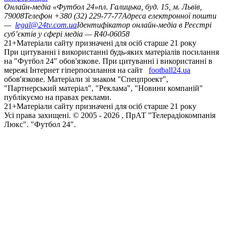
Онлайн-медіа «Футбол 24»
пл. Галицька, буд. 15, м. Львів,
79008
Телефон +380 (32) 229-77-77
Адреса електронної пошти
—
legal@24tv.com.ua
Ідентифікатор онлайн-медіа в Реєстрі
суб’єктів у сфері медіа — R40-06058
21+
Матеріали сайту призначені для осіб старше 21 року
При цитуванні і використанні будь-яких матеріалів посилання
на "Футбол 24" обов'язкове. При цитуванні і використанні в
мережі Інтернет гіперпосилання на сайт
football24.ua
обов'язкове. Матеріали зі знаком "Спецпроект",
"Партнерський матеріал", "Реклама", "Новини компаній"
публікуємо на правах реклами.
21+
Матеріали сайту призначені для осіб старше 21 року
Усi права захищенi. © 2005 -
2026
, ПрАТ "Телерадіокомпанія
Люкс". "Футбол 24".