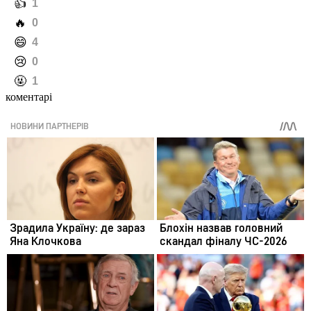
️👍
1
️🔥
0
️😄
4
️😢
0
️🤬
1
коментарі