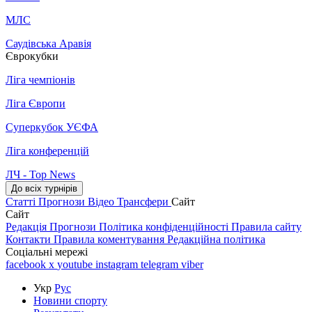
МЛС
Саудівська Аравія
Єврокубки
Ліга чемпіонів
Ліга Європи
Суперкубок УЄФА
Ліга конференцій
ЛЧ - Top News
До всіх турнірів
Статті
Прогнози
Відео
Трансфери
Сайт
Сайт
Редакція
Прогнози
Політика конфіденційності
Правила сайту
Контакти
Правила коментування
Редакційна політика
Соціальні мережі
facebook
x
youtube
instagram
telegram
viber
Укр
Рус
Новини спорту