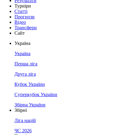
Результати
Турніри
Статті
Прогнози
Відео
Трансфери
Сайт
Україна
Україна
Перша ліга
Друга ліга
Кубок України
Суперкубок України
Збірна України
Збірні
Ліга націй
ЧС 2026