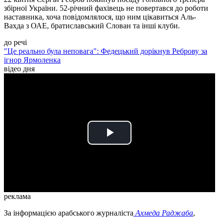
збірної України. 52-річний фахівець не повертався до роботи
наставника, хоча повідомлялося, що ним цікавиться Аль-
Вахда з ОАЕ, братиславський Слован та інші клуби.
до речі
"Це реально була неповага": Федецький дорікнув Реброву за
ігнор Ярмоленка
відео дня
Play
Video
реклама
За інформацією арабського журналіста
Ахмеда Раджаба
,