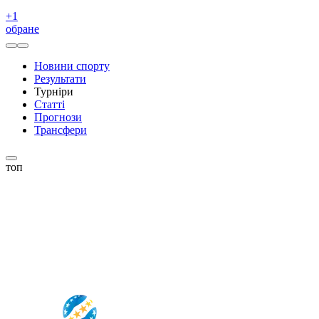
+
1
обране
Новини спорту
Результати
Турніри
Статті
Прогнози
Трансфери
топ