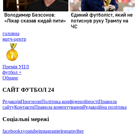
головна
матч-центр
Премія УПЛ
футбол +
Обране
САЙТ ФУТБОЛ 24
Редакція
Прогнози
Політика конфіденційності
Правила
сайту
Контакти
Правила коментування
Редакційна політика
Соціальні мережі
facebook
x
youtube
instagram
telegram
viber