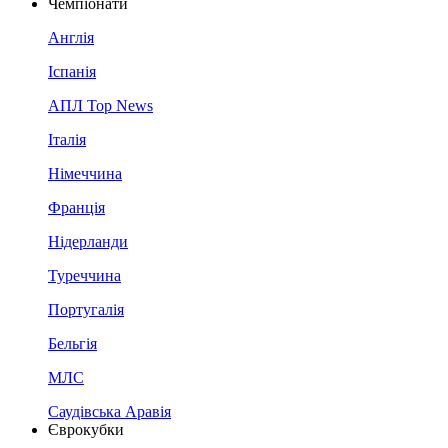
Чемпіонати
Англія
Іспанія
АПЛ Top News
Італія
Німеччина
Франція
Нідерланди
Туреччина
Португалія
Бельгія
МЛС
Саудівська Аравія
Єврокубки