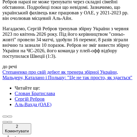
Ребров наразі не може тренувати через складні сімейні
обставини. Подробиці поки що невідомі. Зазначимо, що
український фахівець вже працював у ОАЕ, у 2021-2023 рр.
він очолював місцевий Аль-Айн.
Нагадаємо, Сергій Ребров тренував збірну України з червня
2023 по квітень 2026 року. Під його керівництвом "синьо-
жовті" провели 34 матчі, здобули 16 перемог, 8 разів зіграли
внічию та зазнали 10 поразок. Ребров не зміг вивести збірну
України на ЧС-2026, його команда у плей-офф відбору
поступилася Швеції (1:3).
до речі
Степаненко про свій дебют як тренера збірної України,
Мальдеру, Каталано і Польщу: "Це не так просто, як здається"
Читайте ще
:
Слован Братислава
Сергій Ребров
Аль-Вахда (ОАЕ)
2
Коментувати