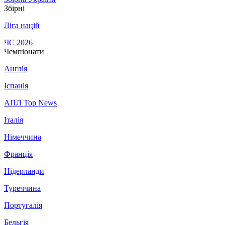
Збірні
Ліга націй
ЧС 2026
Чемпіонати
Англія
Іспанія
АПЛ Top News
Італія
Німеччина
Франція
Нідерланди
Туреччина
Португалія
Бельгія