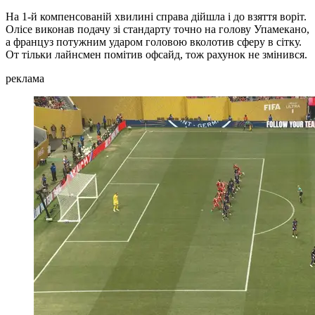
На 1-й компенсованій хвилині справа дійшла і до взяття воріт.
Олісе виконав подачу зі стандарту точно на голову Упамекано,
а француз потужним ударом головою вколотив сферу в сітку.
От тільки лайнсмен помітив офсайд, тож рахунок не змінився.
реклама