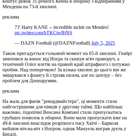
коштує ривок 31-річного Кейна в оборону з відбиранням у
Мендеша на 73-й хвилині.
реклама
73' Harry KANE -- incredible tackle on Mendes!
pic.twitter.com/bTKCtwBjNS
— DAZN Football (@DAZNFootball)
July 5, 2025
Також пригадується гольовий момент на 65-й хвилині. Гнабрі
зачепився за винос від Ноєра та скинув м'яч праворуч, а
технічний Олісе влетів на правий край штрафного і потужно
пробив. Над поперечкою! За кілька хвилин до цього він же
зміщувався з флангу й стріляв низом, але по центру – без
проблем для Доннарумми.
реклама
На жаль для фанів "рекордмайстера", ці моменти стали
найгострішими для німців у другому таймі. Що найбільш
важливо, підопічні Венсана Компані стали припускатись
грубших помилок в обороні. Вони мали пропускати вже на
49-й хвилині внаслідок розрізного пасу Хвічі – Барколя
вийшов віч-на-віч з Ноєром, однак Мануель виграв дуель у
Бредлі.