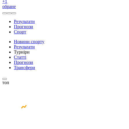
+
1
обране
Результати
Прогнози
Спорт
Новини спорту
Результати
Турніри
Статті
Прогнози
Трансфери
топ