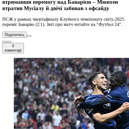
втримавши перемогу над Баварією – Мюнхен
втратив Мусіалу й двічі забивав з офсайду
ПСЖ у рамках чвертьфіналу Клубного чемпіонату світу-2025
переміг Баварію (2:1). Звіт про матч читайте на "Футбол 24".
Поділитись
0
коментарі