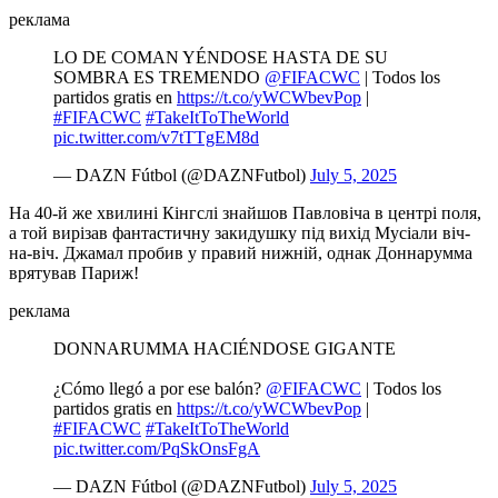
реклама
LO DE COMAN YÉNDOSE HASTA DE SU
SOMBRA ES TREMENDO
@FIFACWC
| Todos los
partidos gratis en
https://t.co/yWCWbevPop
|
#FIFACWC
#TakeItToTheWorld
pic.twitter.com/v7tTTgEM8d
— DAZN Fútbol (@DAZNFutbol)
July 5, 2025
На 40-й же хвилині Кінгслі знайшов Павловіча в центрі поля,
а той вирізав фантастичну закидушку під вихід Мусіали віч-
на-віч. Джамал пробив у правий нижній, однак Доннарумма
врятував Париж!
реклама
DONNARUMMA HACIÉNDOSE GIGANTE
¿Cómo llegó a por ese balón?
@FIFACWC
| Todos los
partidos gratis en
https://t.co/yWCWbevPop
|
#FIFACWC
#TakeItToTheWorld
pic.twitter.com/PqSkOnsFgA
— DAZN Fútbol (@DAZNFutbol)
July 5, 2025