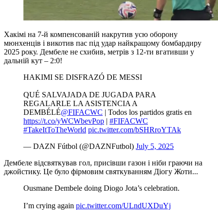
Хакімі на 7-й компенсованій накрутив усю оборону
мюнхенців і викотив пас під удар найкращому бомбардиру
2025 року. Дембеле не схибив, метрів з 12-ти вгативши у
дальній кут – 2:0!
HAKIMI SE DISFRAZÓ DE MESSI
QUÉ SALVAJADA DE JUGADA PARA
REGALARLE LA ASISTENCIA A
DEMBÉLÉ
@FIFACWC
| Todos los partidos gratis en
https://t.co/yWCWbevPop
|
#FIFACWC
#TakeItToTheWorld
pic.twitter.com/bSHRroYTAk
— DAZN Fútbol (@DAZNFutbol)
July 5, 2025
Дембеле відсвяткував гол, присівши газон і ніби граючи на
джойстику. Це було фірмовим святкуванням Діогу Жоти...
Ousmane Dembele doing Diogo Jota’s celebration.
I’m crying again
pic.twitter.com/ULndUXDuYj