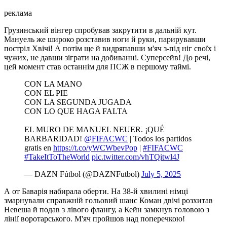
реклама
Грузинський вінгер спробував закрутити в дальній кут.
Мануель же широко розставив ноги й руки, парирувавши
постріл Хвічі! А потім ще й видряпавши м'яч з-під ніг своїх і
чужих, не давши зіграти на добиванні. Суперсейв! До речі,
цей момент став останнім для ПСЖ в першому таймі.
CON LA MANO
CON EL PIE
CON LA SEGUNDA JUGADA
CON LO QUE HAGA FALTA
EL MURO DE MANUEL NEUER. ¡QUÉ
BARBARIDAD!
@FIFACWC
| Todos los partidos
gratis en
https://t.co/yWCWbevPop
|
#FIFACWC
#TakeItToTheWorld
pic.twitter.com/vhTQitwl4J
— DAZN Fútbol (@DAZNFutbol)
July 5, 2025
А от Баварія набирала оберти. На 38-й хвилині німці
змарнували справжній гольовий шанс Коман двічі розхитав
Невеша й подав з лівого флангу, а Кейн замкнув головою з
лінії воротарського. М'яч пройшов над поперечкою!