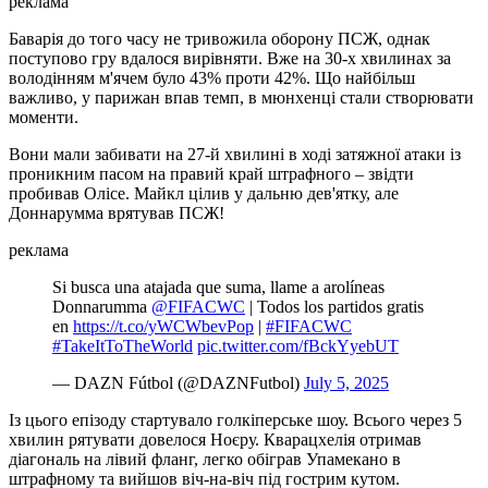
реклама
Баварія до того часу не тривожила оборону ПСЖ, однак
поступово гру вдалося вирівняти. Вже на 30-х хвилинах за
володінням м'ячем було 43% проти 42%. Що найбільш
важливо, у парижан впав темп, в мюнхенці стали створювати
моменти.
Вони мали забивати на 27-й хвилині в ході затяжної атаки із
проникним пасом на правий край штрафного – звідти
пробивав Олісе. Майкл цілив у дальню дев'ятку, але
Доннарумма врятував ПСЖ!
реклама
Si busca una atajada que suma, llame a arolíneas
Donnarumma ️
@FIFACWC
| Todos los partidos gratis
en
https://t.co/yWCWbevPop
|
#FIFACWC
#TakeItToTheWorld
pic.twitter.com/fBckYyebUT
— DAZN Fútbol (@DAZNFutbol)
July 5, 2025
Із цього епізоду стартувало голкіперське шоу. Всього через 5
хвилин рятувати довелося Ноєру. Кварацхелія отримав
діагональ на лівий фланг, легко обіграв Упамекано в
штрафному та вийшов віч-на-віч під гострим кутом.