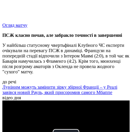
Огляд матчу
ПСЖ класно почав, але забракло точності в завершенні
У найбільш статусному чвертьфіналі Клубного ЧС експерти
очікували на перевагу ПСЖ в динаміці. Французи на
попередній стадії відпочили з Інтером Маямі (2:0), в той час як
Баварія намучилась з Фламенго (4:2). Крім того, мюнхенці
після розгрому аматорів з Окленда не провела жодного
"сухого" матчу.
до речі
Луніним можуть замінити зірку збірної Франції – у Реалі
завівся новий Рауль, який присоромив самого Мбаппе
відео дня