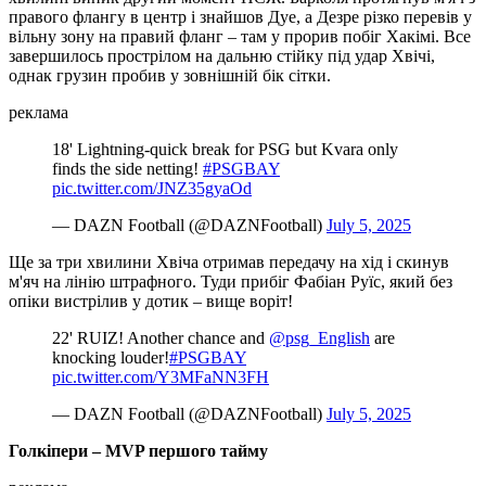
правого флангу в центр і знайшов Дуе, а Дезре різко перевів у
вільну зону на правий фланг – там у прорив побіг Хакімі. Все
завершилось прострілом на дальню стійку під удар Хвічі,
однак грузин пробив у зовнішній бік сітки.
реклама
18' Lightning-quick break for PSG but Kvara only
finds the side netting!
#PSGBAY
pic.twitter.com/JNZ35gyaOd
— DAZN Football (@DAZNFootball)
July 5, 2025
Ще за три хвилини Хвіча отримав передачу на хід і скинув
м'яч на лінію штрафного. Туди прибіг Фабіан Руїс, який без
опіки вистрілив у дотик – вище воріт!
22' RUIZ! Another chance and
@psg_English
are
knocking louder!
#PSGBAY
pic.twitter.com/Y3MFaNN3FH
— DAZN Football (@DAZNFootball)
July 5, 2025
Голкіпери – MVP першого тайму