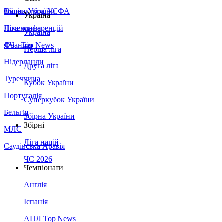
Збірна України
Італія
Суперкубок УЄФА
Україна
Німеччина
Ліга конференцій
Україна
Франція
ЛЧ - Top News
Перша ліга
Нідерланди
Друга ліга
Туреччина
Кубок України
Португалія
Суперкубок України
Бельгія
Збірна України
Збірні
МЛС
Ліга націй
Саудівська Аравія
ЧС 2026
Чемпіонати
Англія
Іспанія
АПЛ Top News