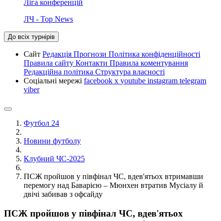
Ліга конференцій
ЛЧ - Top News
До всіх турнірів
Сайт
Редакція
Прогнози
Політика конфіденційності
Правила сайту
Контакти
Правила коментування
Редакційна політика
Структура власності
Соціальні мережі
facebook
x
youtube
instagram
telegram
viber
Футбол 24
Новини футболу
Клубний ЧС-2025
ПСЖ пройшов у півфінал ЧС, вдев'ятьох втримавши
перемогу над Баварією – Мюнхен втратив Мусіалу й
двічі забивав з офсайду
ПСЖ пройшов у півфінал ЧС, вдев'ятьох