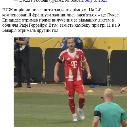
— DAZN Football (@DAZNFootball)
July 5, 2025
ПСЖ вирішив полегшити завдання німцям. На 2-й
компенсованій французи залишились вдев'ятьох – це Лукас
Ернандес отримав пряме вилучення за відмашку ліктем в
обличчя Рафі Геррейру. Втім, замість камбеку при грі 11 на 9
Баварія отримала другий гол.