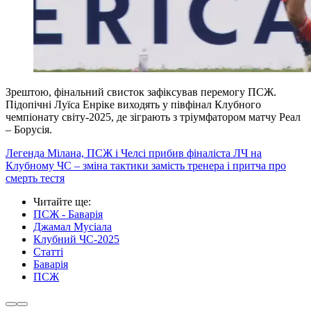
Зрештою, фінальний свисток зафіксував перемогу ПСЖ.
Підопічні Луїса Енріке виходять у півфінал Клубного
чемпіонату світу-2025, де зіграють з тріумфатором матчу Реал
– Борусія.
Легенда Мілана, ПСЖ і Челсі прибив фіналіста ЛЧ на
Клубному ЧС – зміна тактики замість тренера і притча про
смерть тестя
Читайте ще
:
ПСЖ - Баварія
Джамал Мусіала
Клубний ЧС-2025
Статті
Баварія
ПСЖ