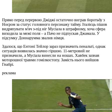
Прямо перед перервою Джіджі остаточно виграв боротьбу з
Ноєром за статус головного персонажу тайму. Італієць пішов
видряпувати м'яч з-під ніг Мусіала в штрафному, хоча сфера
виходила за межі поля – а Пачо не підпускав Джамала. У
підсумку Доннарумма звалив німця.
Здалося, що Ентоні Тейлор зараз призначить пенальті, однак
ситуація виявилась значно гіршою. 11-метровий не
призначили, а Мусіала винесли на ношах. Хавбек зазнав
моторошної травми гомілкостопу. Замість нього вийшов
Гнабрі.
реклама