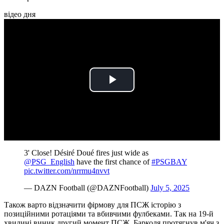
відео дня
Play
Video
3' Close! Désiré Doué fires just wide as
@PSG_English
have the first chance of
#PSGBAY
pic.twitter.com/nrrmu4nvvt
— DAZN Football (@DAZNFootball)
July 5, 2025
Також варто відзначити фірмову для ПСЖ історію з
позиційними ротаціями та вбивчими фулбеками. Так на 19-й
хвилині виник другий момент ПСЖ. Барколя протягнув м'яч з