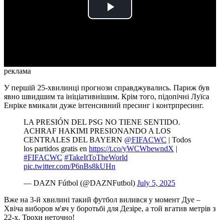
Play
Video
реклама
У першій 25-хвилинці прогнози справджувались. Париж був
явно швидшим та ініціативнішим. Крім того, підопічні Луїса
Енріке вмикали дуже інтенсивний пресинг і контрпресинг.
LA PRESIÓN DEL PSG NO TIENE SENTIDO.
ACHRAF HAKIMI PRESIONANDO A LOS
CENTRALES DEL BAYERN
@FIFACWC
| Todos
los partidos gratis en
https://t.co/yWCWbewndX
|
#FIFACWC
#TakeItToTheWorld
pic.twitter.com/P6nBs8kUHn
— DAZN Fútbol (@DAZNFutbol)
July 5, 2025
Вже на 3-й хвилині такий футбол вилився у момент Дуе –
Хвіча виборов м'яч у боротьбі для Дезіре, а той вгатив метрів з
22-х. Трохи неточно!