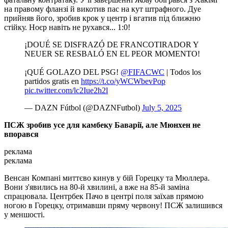
на правому фланзі й викотив пас на кут штрафного. Дуе
прийняв його, зробив крок у центр і вгатив під ближню
стійку. Ноєр навіть не рухався... 1:0!
¡DOUÉ SE DISFRAZÓ DE FRANCOTIRADOR Y
NEUER SE RESBALÓ EN EL PEOR MOMENTO!
¡QUÉ GOLAZO DEL PSG!
@FIFACWC
| Todos los
partidos gratis en
https://t.co/yWCWbevPop
pic.twitter.com/lc2Iue2h2l
— DAZN Fútbol (@DAZNFutbol)
July 5, 2025
ПСЖ зробив усе для камбеку Баварії, але Мюнхен не
впорався
реклама
реклама
Венсан Компані миттєво кинув у бій Горецку та Мюллера.
Вони з'явились на 80-й хвилині, а вже на 85-й заміна
спрацювала. Центрбек Пачо в центрі поля заїхав прямою
ногою в Горецку, отримавши пряму червону! ПСЖ залишився
у меншості.