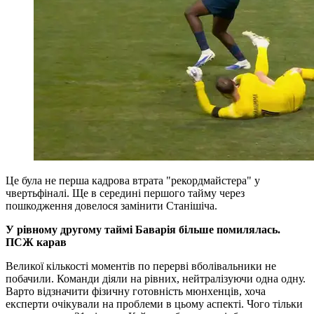
Це була не перша кадрова втрата "рекордмайстера" у
чвертьфіналі. Ще в середині першого тайму через
пошкодження довелося замінити Станішіча.
У рівному другому таймі Баварія більше помилялась.
ПСЖ карав
Великої кількості моментів по перерві вболівальники не
побачили. Команди діяли на рівних, нейтралізуючи одна одну.
Варто відзначити фізичну готовність мюнхенців, хоча
експерти очікували на проблеми в цьому аспекті. Чого тільки