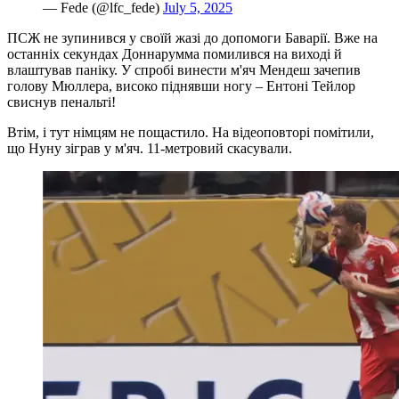
— Fede (@lfc_fede)
July 5, 2025
ПСЖ не зупинився у своїй жазі до допомоги Баварії. Вже на
останніх секундах Доннарумма помилився на виході й
влаштував паніку. У спробі винести м'яч Мендеш зачепив
голову Мюллера, високо піднявши ногу – Ентоні Тейлор
свиснув пенальті!
Втім, і тут німцям не пощастило. На відеоповторі помітили,
що Нуну зіграв у м'яч. 11-метровий скасували.