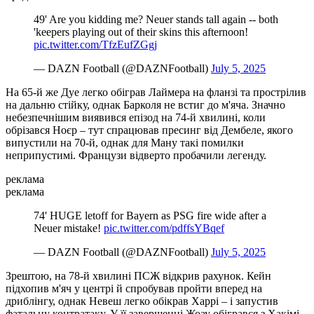
49' Are you kidding me? Neuer stands tall again -- both
'keepers playing out of their skins this afternoon!
pic.twitter.com/TfzEufZGgj
— DAZN Football (@DAZNFootball)
July 5, 2025
На 65-й же Дуе легко обіграв Лаймера на фланзі та прострілив
на дальню стійку, однак Барколя не встиг до м'яча. Значно
небезпечнішим виявився епізод на 74-й хвилині, коли
обрізався Ноєр – тут спрацював пресинг від Дембеле, якого
випустили на 70-й, однак для Ману такі помилки
неприпустимі. Французи відверто пробачили легенду.
реклама
реклама
74' HUGE letoff for Bayern as PSG fire wide after a
Neuer mistake!
pic.twitter.com/pdffsYBqef
— DAZN Football (@DAZNFootball)
July 5, 2025
Зрештою, на 78-й хвилині ПСЖ відкрив рахунок. Кейн
підхопив м'яч у центрі й спробував пройти вперед на
дриблінгу, однак Невеш легко обікрав Харрі – і запустив
фатальну контратаку. У її завершенні Жоау обігрався з Хакімі