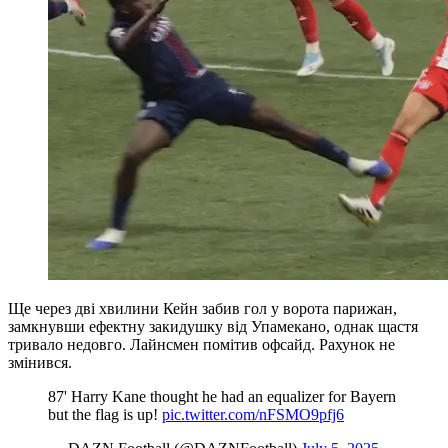
Ще через дві хвилини Кейн забив гол у ворота парижан,
замкнувши ефектну закидушку від Упамекано, однак щастя
тривало недовго. Лайнсмен помітив офсайд. Рахунок не
змінився.
87' Harry Kane thought he had an equalizer for Bayern
but the flag is up!
pic.twitter.com/nFSMO9pfj6