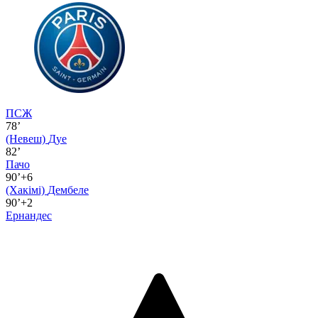
ПСЖ
78’
(Невеш)
Дуе
82’
Пачо
90’+6
(Хакімі)
Дембеле
90’+2
Ернандес