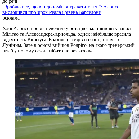
до речі
"Зроблю все, що він допоміг вигравати матчі": Алонсо
висловився про зірок Реала і рівень Барселони
реклама
Хабі Алонсо провів невеличку ротацію, залишивши у запасі
Мілітао та Александера-Арнольда, однак найбільше вразила
відсутність Вінісіуса. Бразилець сидів на банці поруч з
Луніним. Зате в основі вийшов Родріго, на якого тренерський
штаб у новому сезоні нібито не розраховує.