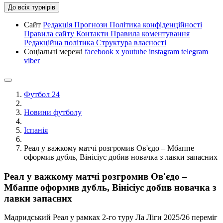
До всіх турнірів
Сайт
Редакція
Прогнози
Політика конфіденційності
Правила сайту
Контакти
Правила коментування
Редакційна політика
Структура власності
Соціальні мережі
facebook
x
youtube
instagram
telegram
viber
Футбол 24
Новини футболу
Іспанія
Реал у важкому матчі розгромив Ов'єдо – Мбаппе
оформив дубль, Вінісіус добив новачка з лавки запасних
Реал у важкому матчі розгромив Ов'єдо –
Мбаппе оформив дубль, Вінісіус добив новачка з
лавки запасних
Мадридський Реал у рамках 2-го туру Ла Ліги 2025/26 переміг