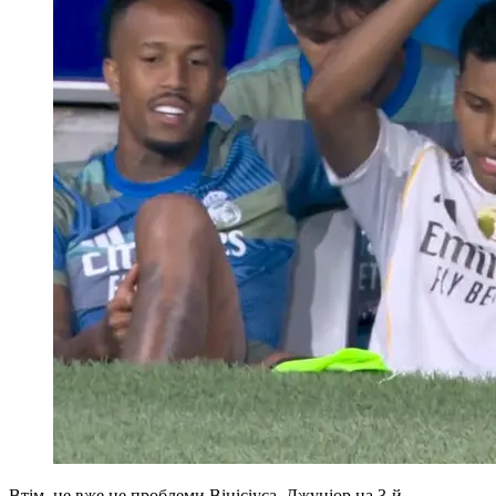
Втім, це вже не проблеми Вінісіуса. Джуніор на 3-й