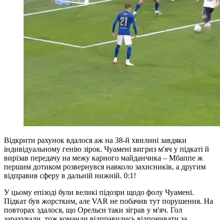
Відкрити рахунок вдалося аж на 38-й хвилині завдяки
індивідуальному генію зірок. Чуамені вигриз м'яч у підкаті й
вирізав передачу на межу карного майданчика – Мбаппе ж
першим дотиком розвернувся навколо захисників, а другим
відправив сферу в дальній нижній. 0:1!
У цьому епізоді були великі підозри щодо фолу Чуамені.
Підкат був жорстким, але VAR не побачив тут порушення. На
повторах здалося, що Орельєн таки зіграв у м'яч. Гол
зарахували, тож команди відправились відпочивати за