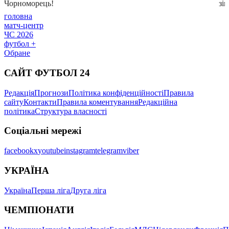
головна
матч-центр
ЧС 2026
футбол +
Обране
САЙТ ФУТБОЛ 24
Редакція
Прогнози
Політика конфіденційності
Правила
сайту
Контакти
Правила коментування
Редакційна
політика
Структура власності
Соціальні мережі
facebook
x
youtube
instagram
telegram
viber
УКРАЇНА
Україна
Перша ліга
Друга ліга
ЧЕМПІОНАТИ