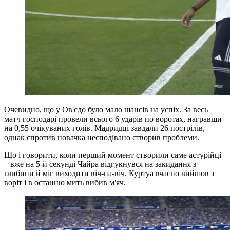
Очевидно, що у Ов'єдо було мало шансів на успіх. За весь
матч господарі провели всього 6 ударів по воротах, награвши
на 0,55 очікуваних голів. Мадридці завдали 26 пострілів,
однак спротив новачка несподівано створив проблеми.
Що і говорити, коли перший момент створили саме астурійці
– вже на 5-й секунді Чайра відгукнувся на закидання з
глибини й міг виходити віч-на-віч. Куртуа вчасно вийшов з
воріт і в останню мить вибив м'яч.