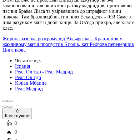
компенсованій завершив контратаку мадридців, прийнявши
пас від Браїма Діаса та увірвавшись до штрафног з лінії
півкола. Там бразилецб вгатив повз Есканделя – 0:3! Саме з
цим рахунком матч і добіг кінця. За Ов'єдо прикро, але клас є
клас.
Жирона зазнала розгрому від Вільяреала – Крапивцов у
жахливому матчі пропустив 5 голів, кат Реброва перевершив
Циганкова
Читайте ще
:
Іспанія
Реал Ов’єдо - Реал Мадрид
Реал Ов’єдо
Кіліан Мбаппе
Реал Мадрид
0
Коментувати
️👍
0
️🔥
0