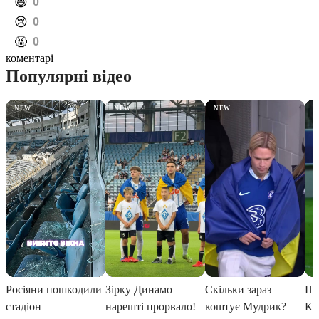
️😄
0
️😢
0
️🤬
0
коментарі