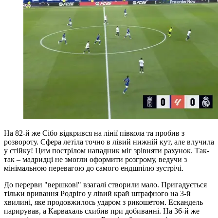
На 82-й же Сібо відкрився на лінії півкола та пробив з
розвороту. Сфера летіла точно в лівий нижній кут, але влучила
у стійку! Цим пострілом нападник міг зрівняти рахунок. Так-
так – мадридці не змогли оформити розгрому, ведучи з
мінімальною перевагою до самого ендшпілю зустрічі.
До перерви "вершкові" взагалі створили мало. Пригадується
тільки вривання Родріго у лівий край штрафного на 3-й
хвилині, яке продовжилось ударом з рикошетом. Ескандель
парирував, а Карвахаль схибив при добиванні. На 36-й же