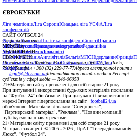
Німеччина
Іспанія
Англія
Італія
Бельгія
МЛС
Нідерланди
Франція
П
ЄВРОКУБКИ
Ліга чемпіонів
Ліга Європи
Юнацька ліга УЄФА
Ліга
конференцій
САЙТ ФУТБОЛ 24
Редакція
Соціальні мережі
Прогнози
Політика конфіденційності
Правила
сайту
facebook
УКРАЇНА
Контакти
x
youtube
Правила коментування
instagram
telegram
viber
Редакційна
політика
Україна
ЧЕМПІОНАТИ
Перша ліга
Структура власності
Друга ліга
Німеччина
ЄВРОКУБКИ
Іспанія
Англія
Італія
Бельгія
МЛС
Нідерланди
Франція
П
Ліга чемпіонів
Онлайн-медіа «Футбол 24»
Ліга Європи
Юнацька ліга УЄФА
пл. Галицька, буд. 15, м. Львів,
Ліга
конференцій
79008
Телефон +380 (32) 229-77-77
Адреса електронної пошти
—
legal@24tv.com.ua
Ідентифікатор онлайн-медіа в Реєстрі
суб’єктів у сфері медіа — R40-06058
21+
Матеріали сайту призначені для осіб старше 21 року
При цитуванні і використанні будь-яких матеріалів посилання
на "Футбол 24" обов'язкове. При цитуванні і використанні в
мережі Інтернет гіперпосилання на сайт
football24.ua
обов'язкове. Матеріали зі знаком "Спецпроект",
"Партнерський матеріал", "Реклама", "Новини компаній"
публікуємо на правах реклами.
21+
Матеріали сайту призначені для осіб старше 21 року
Усi права захищенi. © 2005 -
2026
, ПрАТ "Телерадіокомпанія
Люкс". "Футбол 24".