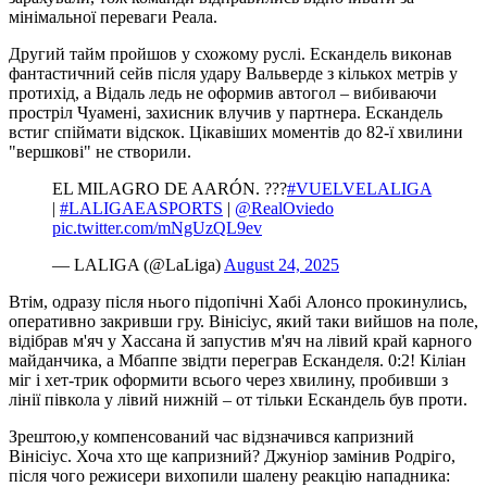
мінімальної переваги Реала.
Другий тайм пройшов у схожому руслі. Ескандель виконав
фантастичний сейв після удару Вальверде з кількох метрів у
протихід, а Відаль ледь не оформив автогол – вибиваючи
простріл Чуамені, захисник влучив у партнера. Ескандель
встиг спіймати відскок. Цікавіших моментів до 82-ї хвилини
"вершкові" не створили.
EL MILAGRO DE AARÓN. ???
#VUELVELALIGA
|
#LALIGAEASPORTS
|
@RealOviedo
pic.twitter.com/mNgUzQL9ev
— LALIGA (@LaLiga)
August 24, 2025
Втім, одразу після нього підопічні Хабі Алонсо прокинулись,
оперативно закривши гру. Вінісіус, який таки вийшов на поле,
відібрав м'яч у Хассана й запустив м'яч на лівий край карного
майданчика, а Мбаппе звідти переграв Есканделя. 0:2! Кіліан
міг і хет-трик оформити всього через хвилину, пробивши з
лінії півкола у лівий нижній – от тільки Ескандель був проти.
Зрештою,у компенсований час відзначився капризний
Вінісіус. Хоча хто ще капризний? Джуніор замінив Родріго,
після чого режисери вихопили шалену реакцію нападника: