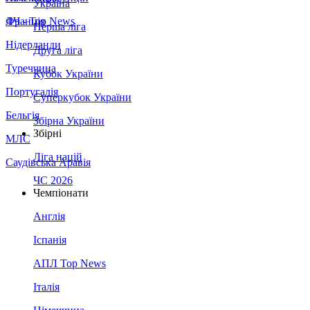
Україна
Франція
ЛЧ - Top News
Перша ліга
Нідерланди
Друга ліга
Туреччина
Кубок України
Португалія
Суперкубок України
Бельгія
Збірна України
Збірні
МЛС
Ліга націй
Саудівська Аравія
ЧС 2026
Чемпіонати
Англія
Іспанія
АПЛ Top News
Італія