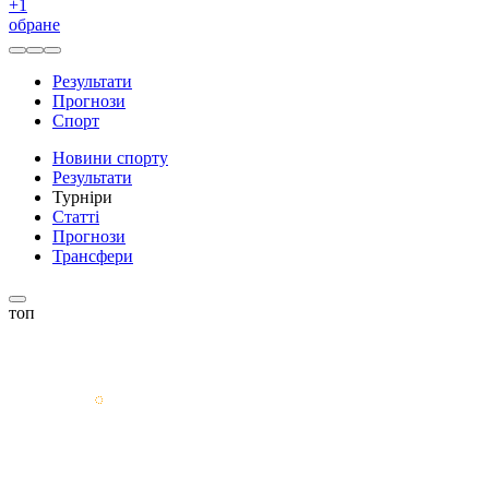
+
1
обране
Результати
Прогнози
Спорт
Новини спорту
Результати
Турніри
Статті
Прогнози
Трансфери
топ