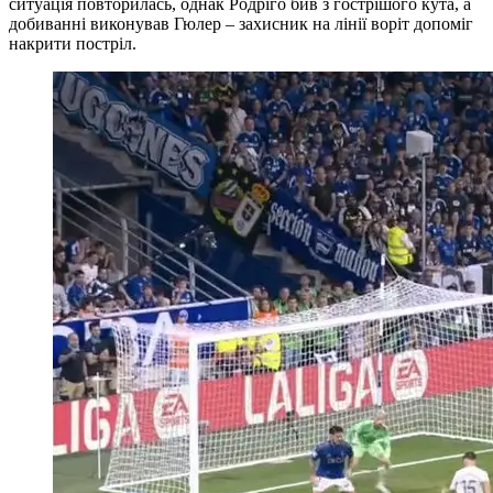
ситуація повторилась, однак Родріго бив з гострішого кута, а
добиванні виконував Гюлер – захисник на лінії воріт допоміг
накрити постріл.