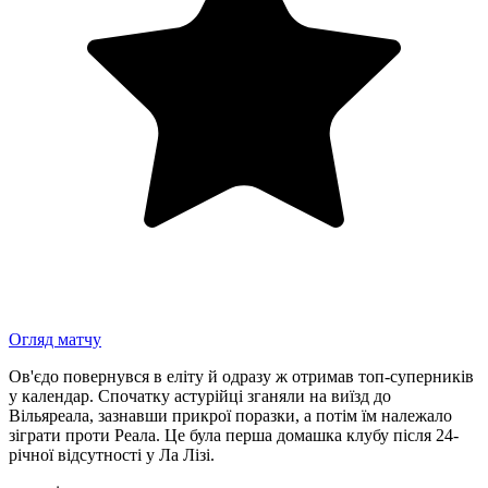
Огляд матчу
Ов'єдо повернувся в еліту й одразу ж отримав топ-суперників
у календар. Спочатку астурійці зганяли на виїзд до
Вільяреала, зазнавши прикрої поразки, а потім їм належало
зіграти проти Реала. Це була перша домашка клубу після 24-
річної відсутності у Ла Лізі.