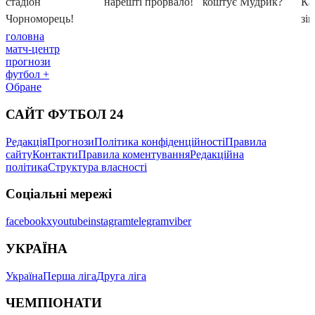
головна
матч-центр
прогнози
футбол +
Обране
САЙТ ФУТБОЛ 24
Редакція
Прогнози
Політика конфіденційності
Правила
сайту
Контакти
Правила коментування
Редакційна
політика
Структура власності
Соціальні мережі
facebook
x
youtube
instagram
telegram
viber
УКРАЇНА
Україна
Перша ліга
Друга ліга
ЧЕМПІОНАТИ