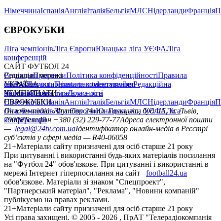
Німеччина
Іспанія
Англія
Італія
Бельгія
МЛС
Нідерланди
Франція
П
ЄВРОКУБКИ
Ліга чемпіонів
Ліга Європи
Юнацька ліга УЄФА
Ліга
конференцій
САЙТ ФУТБОЛ 24
Редакція
Соціальні мережі
Прогнози
Політика конфіденційності
Правила
сайту
facebook
УКРАЇНА
Контакти
x
youtube
Правила коментування
instagram
telegram
viber
Редакційна
політика
Україна
ЧЕМПІОНАТИ
Перша ліга
Структура власності
Друга ліга
Німеччина
ЄВРОКУБКИ
Іспанія
Англія
Італія
Бельгія
МЛС
Нідерланди
Франція
П
Ліга чемпіонів
Онлайн-медіа «Футбол 24»
Ліга Європи
Юнацька ліга УЄФА
пл. Галицька, буд. 15, м. Львів,
Ліга
конференцій
79008
Телефон +380 (32) 229-77-77
Адреса електронної пошти
—
legal@24tv.com.ua
Ідентифікатор онлайн-медіа в Реєстрі
суб’єктів у сфері медіа — R40-06058
21+
Матеріали сайту призначені для осіб старше 21 року
При цитуванні і використанні будь-яких матеріалів посилання
на "Футбол 24" обов'язкове. При цитуванні і використанні в
мережі Інтернет гіперпосилання на сайт
football24.ua
обов'язкове. Матеріали зі знаком "Спецпроект",
"Партнерський матеріал", "Реклама", "Новини компаній"
публікуємо на правах реклами.
21+
Матеріали сайту призначені для осіб старше 21 року
Усi права захищенi. © 2005 -
2026
, ПрАТ "Телерадіокомпанія