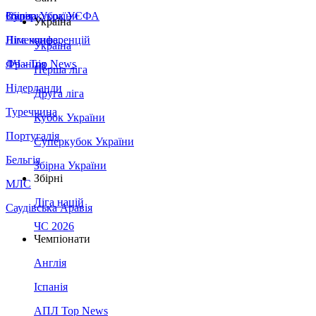
Збірна України
Італія
Суперкубок УЄФА
Україна
Німеччина
Ліга конференцій
Україна
Франція
ЛЧ - Top News
Перша ліга
Нідерланди
Друга ліга
Туреччина
Кубок України
Португалія
Суперкубок України
Бельгія
Збірна України
Збірні
МЛС
Ліга націй
Саудівська Аравія
ЧС 2026
Чемпіонати
Англія
Іспанія
АПЛ Top News