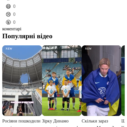
️😄
0
️😢
0
️🤬
0
коментарі