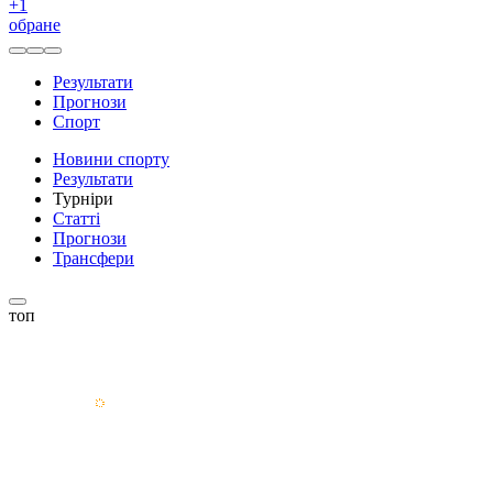
+
1
обране
Результати
Прогнози
Спорт
Новини спорту
Результати
Турніри
Статті
Прогнози
Трансфери
топ