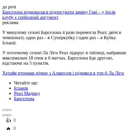
до речі
Барселона відмовилася підписувати заміну Гаві – у босів
клубу є серйозний аргумент
реклама
У минулому сезоні Барселона 4 рази перемогла Реал: двічі в
чемпіонаті, один раз – в Суперкубку і один раз – в Кубку
Іспанії.
У поточному сезоні Ла Ліги Реал лідирує в таблиці, набравши
максимальні 18 очок в 6 матчах. Барселона йде другою,
відстаючи на 5 пунктів.
Хетафе втримав нічию з Алавесом і піднявся в топ-6 Ла Ліги
Читайте ще
:
Іспанія
Реал Мадрид
Барселона
️👍
0
️🔥
0