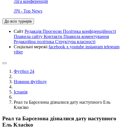
Ліга конференцій
ЛЧ - Top News
До всіх турнірів
Сайт
Редакція
Прогнози
Політика конфіденційності
Правила сайту
Контакти
Правила коментування
Редакційна політика
Структура власності
Соціальні мережі
facebook
x
youtube
instagram
telegram
viber
Футбол 24
Новини футболу
Іспанія
Реал та Барселона дізналися дату наступного Ель
Класіко
Реал та Барселона дізналися дату наступного
Ель Класіко