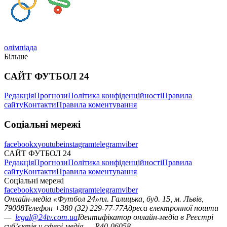
олімпіада
Більше
САЙТ ФУТБОЛ 24
Редакція
Прогнози
Політика конфіденційності
Правила
сайту
Контакти
Правила коментування
Соціальні мережі
facebook
x
youtube
instagram
telegram
viber
САЙТ ФУТБОЛ 24
Редакція
Прогнози
Політика конфіденційності
Правила
сайту
Контакти
Правила коментування
Соціальні мережі
facebook
x
youtube
instagram
telegram
viber
Онлайн-медіа «Футбол 24»
пл. Галицька, буд. 15, м. Львів,
79008
Телефон +380 (32) 229-77-77
Адреса електронної пошти
—
legal@24tv.com.ua
Ідентифікатор онлайн-медіа в Реєстрі
суб’єктів у сфері медіа — R40-06058