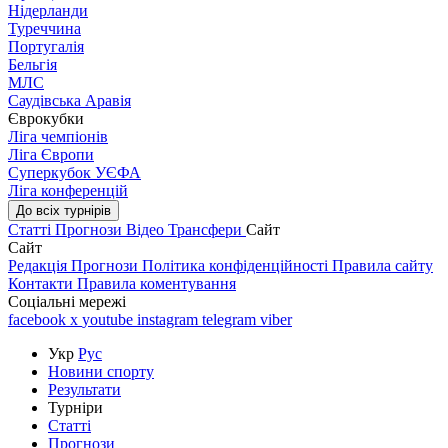
Нідерланди
Туреччина
Португалія
Бельгія
МЛС
Саудівська Аравія
Єврокубки
Ліга чемпіонів
Ліга Європи
Суперкубок УЄФА
Ліга конференцій
До всіх турнірів
Статті
Прогнози
Відео
Трансфери
Сайт
Сайт
Редакція
Прогнози
Політика конфіденційності
Правила сайту
Контакти
Правила коментування
Соціальні мережі
facebook
x
youtube
instagram
telegram
viber
Укр
Рус
Новини спорту
Результати
Турніри
Статті
Прогнози