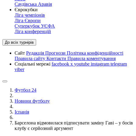
Саудівська Аравія
Єврокубки
Ліга чемпіонів
Ліга Європи
Суперкубок УЄФА
Ліга конференцій
До всіх турнірів
Сайт
Редакція
Прогнози
Політика конфіденційності
Правила сайту
Контакти
Правила коментування
Соціальні мережі
facebook
x
youtube
instagram
telegram
viber
Футбол 24
Новини футболу
Іспанія
Барселона відмовилася підписувати заміну Гаві – у босів
клубу є серйозний аргумент