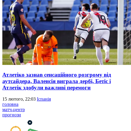
Атлетіко зазнав сенсаційного розгрому від
аутсайдера, Валенсія виграла дербі, Бетіс і
Атлетік здобули важливі перемоги
15 лютого, 22:03
Іспанія
головна
матч-центр
прогнози