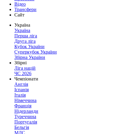
Відео
Трансфери
Сайт
Україна
Україна
Перша ліга
Друга ліга
Кубок України
Суперкубок України
Збірна України
Збірні
Ліга націй
ЧС 2026
Чемпіонати
Англія
Іспанія
Італія
Німеччина
Франція
Нідерланди
Туреччина
Португалія
Бельгія
МЛС