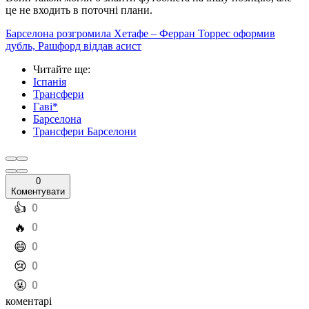
це не входить в поточні плани.
Барселона розгромила Хетафе – Ферран Торрес оформив
дубль, Рашфорд віддав асист
Читайте ще
:
Іспанія
Трансфери
Гаві*
Барселона
Трансфери Барселони
0
Коментувати
️👍
0
️🔥
0
️😄
0
️😢
0
️🤬
0
коментарі