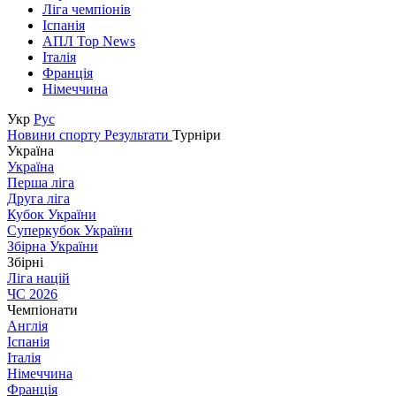
Ліга чемпіонів
Іспанія
АПЛ Top News
Італія
Франція
Німеччина
Укр
Рус
Новини спорту
Результати
Турніри
Україна
Україна
Перша ліга
Друга ліга
Кубок України
Суперкубок України
Збірна України
Збірні
Ліга націй
ЧС 2026
Чемпіонати
Англія
Іспанія
Італія
Німеччина
Франція