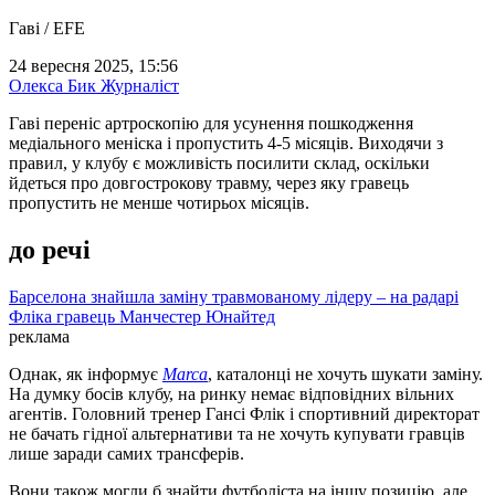
Гаві / EFE
24 вересня 2025, 15:56
Олекса Бик
Журналіст
Гаві переніс артроскопію для усунення пошкодження
медіального меніска і пропустить 4-5 місяців. Виходячи з
правил, у клубу є можливість посилити склад, оскільки
йдеться про довгострокову травму, через яку гравець
пропустить не менше чотирьох місяців.
до речі
Барселона знайшла заміну травмованому лідеру – на радарі
Фліка гравець Манчестер Юнайтед
реклама
Однак, як інформує
Marca
, каталонці не хочуть шукати заміну.
На думку босів клубу, на ринку немає відповідних вільних
агентів. Головний тренер Гансі Флік і спортивний директорат
не бачать гідної альтернативи та не хочуть купувати гравців
лише заради самих трансферів.
Вони також могли б знайти футболіста на іншу позицію, але