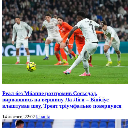
Реал без Мбаппе розгромив Сосьєдад,
вирвавшись на вершину Ла Ліги – Вінісіус
влаштував шоу, Трент тріумфально повернувся
14 лютого, 22:02
Іспанія