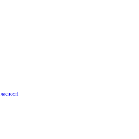
ласності