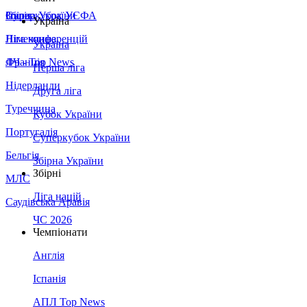
Збірна України
Італія
Суперкубок УЄФА
Україна
Німеччина
Ліга конференцій
Україна
Франція
ЛЧ - Top News
Перша ліга
Нідерланди
Друга ліга
Туреччина
Кубок України
Португалія
Суперкубок України
Бельгія
Збірна України
Збірні
МЛС
Ліга націй
Саудівська Аравія
ЧС 2026
Чемпіонати
Англія
Іспанія
АПЛ Top News