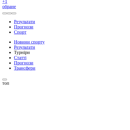
+
1
обране
Результати
Прогнози
Спорт
Новини спорту
Результати
Турніри
Статті
Прогнози
Трансфери
топ