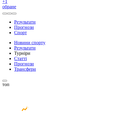
+
1
обране
Результати
Прогнози
Спорт
Новини спорту
Результати
Турніри
Статті
Прогнози
Трансфери
топ