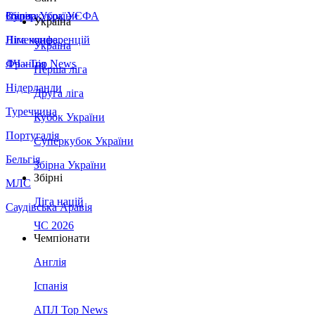
Збірна України
Італія
Суперкубок УЄФА
Україна
Німеччина
Ліга конференцій
Україна
Франція
ЛЧ - Top News
Перша ліга
Нідерланди
Друга ліга
Туреччина
Кубок України
Португалія
Суперкубок України
Бельгія
Збірна України
Збірні
МЛС
Ліга націй
Саудівська Аравія
ЧС 2026
Чемпіонати
Англія
Іспанія
АПЛ Top News