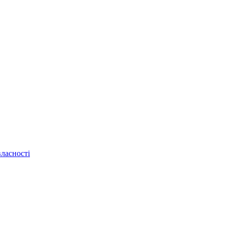
ласності