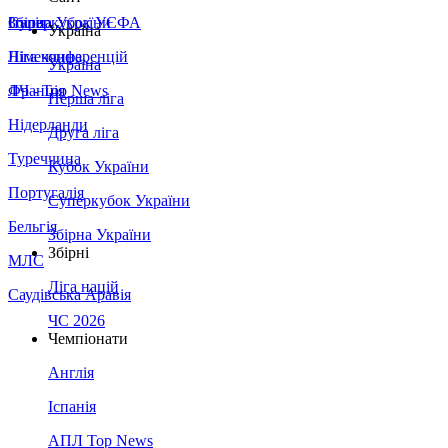
Збірна України
Італія
Суперкубок УЄФА
Україна
Німеччина
Ліга конференцій
Україна
Франція
ЛЧ - Top News
Перша ліга
Нідерланди
Друга ліга
Туреччина
Кубок України
Португалія
Суперкубок України
Бельгія
Збірна України
Збірні
МЛС
Ліга націй
Саудівська Аравія
ЧС 2026
Чемпіонати
Англія
Іспанія
АПЛ Top News