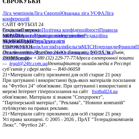
ЄВРОКУБКИ
Ліга чемпіонів
Ліга Європи
Юнацька ліга УЄФА
Ліга
конференцій
САЙТ ФУТБОЛ 24
Редакція
Соціальні мережі
Прогнози
Політика конфіденційності
Правила
сайту
facebook
УКРАЇНА
Контакти
x
youtube
Правила коментування
instagram
telegram
viber
Редакційна
політика
Україна
ЧЕМПІОНАТИ
Перша ліга
Структура власності
Друга ліга
Німеччина
ЄВРОКУБКИ
Іспанія
Англія
Італія
Бельгія
МЛС
Нідерланди
Франція
П
Ліга чемпіонів
Онлайн-медіа «Футбол 24»
Ліга Європи
Юнацька ліга УЄФА
пл. Галицька, буд. 15, м. Львів,
Ліга
конференцій
79008
Телефон +380 (32) 229-77-77
Адреса електронної пошти
—
legal@24tv.com.ua
Ідентифікатор онлайн-медіа в Реєстрі
суб’єктів у сфері медіа — R40-06058
21+
Матеріали сайту призначені для осіб старше 21 року
При цитуванні і використанні будь-яких матеріалів посилання
на "Футбол 24" обов'язкове. При цитуванні і використанні в
мережі Інтернет гіперпосилання на сайт
football24.ua
обов'язкове. Матеріали зі знаком "Спецпроект",
"Партнерський матеріал", "Реклама", "Новини компаній"
публікуємо на правах реклами.
21+
Матеріали сайту призначені для осіб старше 21 року
Усi права захищенi. © 2005 -
2026
, ПрАТ "Телерадіокомпанія
Люкс". "Футбол 24".