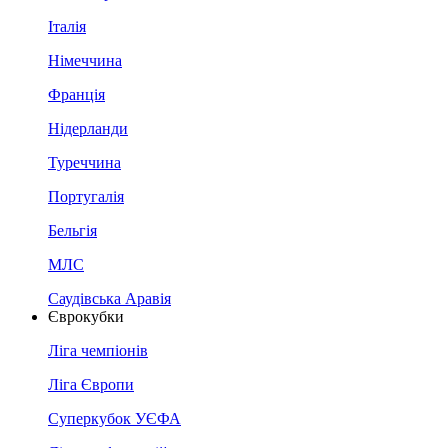
Італія
Німеччина
Франція
Нідерланди
Туреччина
Португалія
Бельгія
МЛС
Саудівська Аравія
Єврокубки
Ліга чемпіонів
Ліга Європи
Суперкубок УЄФА