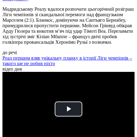
Мадридському Реалу вдалося розпочати цьогорічний розіграш
Ліги чемпіонів зі скандальної перемоги над французьким
Марселем (2:1). Бланкос, домінуючи на Сантьяго Бернабеу,
примудрилися пропустити першими. Мейсон Грінвуд обікрав
Арду Гюлера та викотив м’яч під удар Тімоті Веа. Переламати
хід зустрічі зміг Кіліан Мбаппе – француз двічі пробив
голкіпера провансальців Херонімо Рульї з позначки.
до речі
Реал першим взяв унікальну планку в історії Ліги чемпіонів –
такого ще не робив ніхто
відео дня
Play
Video