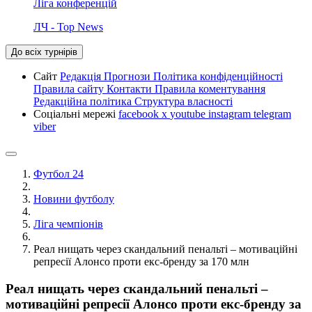
Ліга конференцій
ЛЧ - Top News
До всіх турнірів
Сайт
Редакція
Прогнози
Політика конфіденційності
Правила сайту
Контакти
Правила коментування
Редакційна політика
Структура власності
Соціальні мережі
facebook
x
youtube
instagram
telegram
viber
Футбол 24
Новини футболу
Ліга чемпіонів
Реал нищать через скандальний пенальті – мотиваційні
репресії Алонсо проти екс-бренду за 170 млн
Реал нищать через скандальний пенальті –
мотиваційні репресії Алонсо проти екс-бренду за