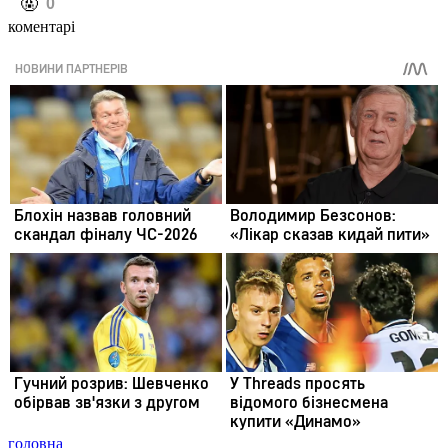
️🤬
0
коментарі
головна