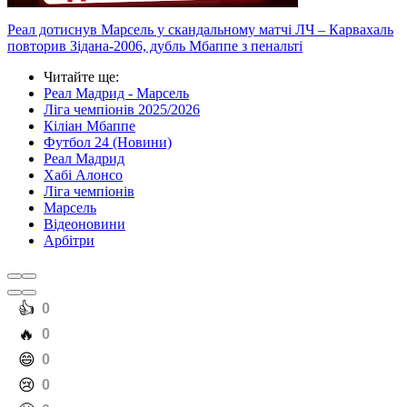
Реал дотиснув Марсель у скандальному матчі ЛЧ – Карвахаль
повторив Зідана-2006, дубль Мбаппе з пенальті
Читайте ще
:
Реал Мадрид - Марсель
Ліга чемпіонів 2025/2026
Кіліан Мбаппе
Футбол 24 (Новини)
Реал Мадрид
Хабі Алонсо
Ліга чемпіонів
Марсель
Відеоновини
Арбітри
️👍
0
️🔥
0
️😄
0
️😢
0