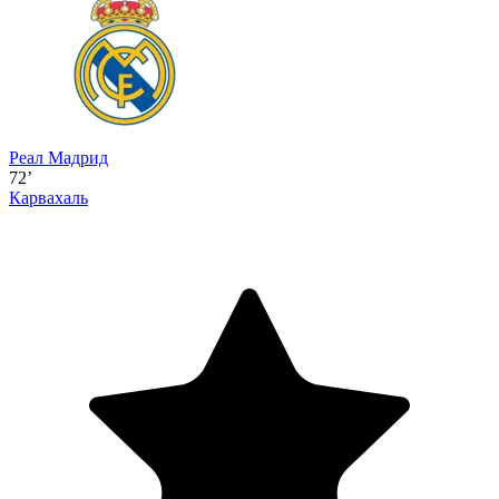
Реал Мадрид
72’
Карвахаль