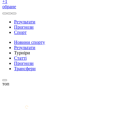
+
1
обране
Результати
Прогнози
Спорт
Новини спорту
Результати
Турніри
Статті
Прогнози
Трансфери
топ