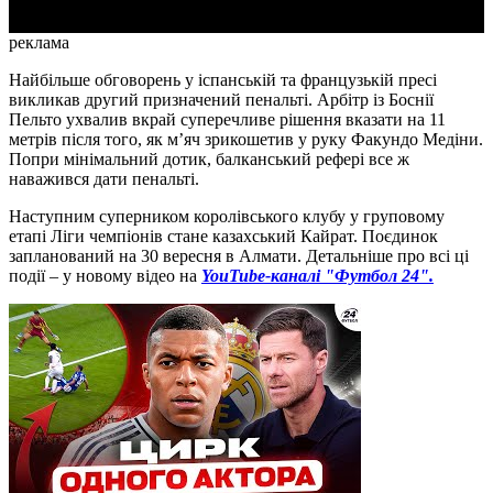
реклама
Найбільше обговорень у іспанській та французькій пресі
викликав другий призначений пенальті. Арбітр із Боснії
Пельто ухвалив вкрай суперечливе рішення вказати на 11
метрів після того, як м’яч зрикошетив у руку Факундо Медіни.
Попри мінімальний дотик, балканський рефері все ж
наважився дати пенальті.
Наступним суперником королівського клубу у груповому
етапі Ліги чемпіонів стане казахський Кайрат. Поєдинок
запланований на 30 вересня в Алмати. Детальніше про всі ці
події – у новому відео на
YouTube-каналі "Футбол 24".