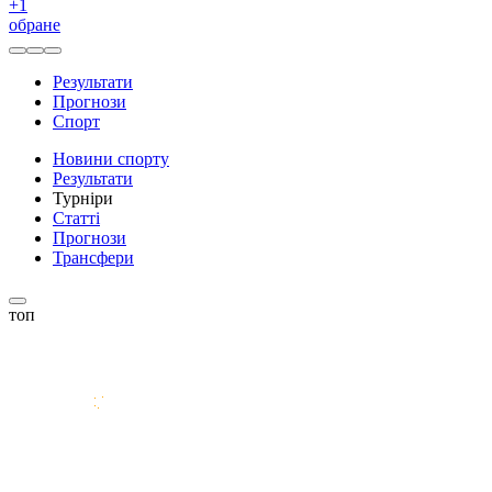
+
1
обране
Результати
Прогнози
Спорт
Новини спорту
Результати
Турніри
Статті
Прогнози
Трансфери
топ