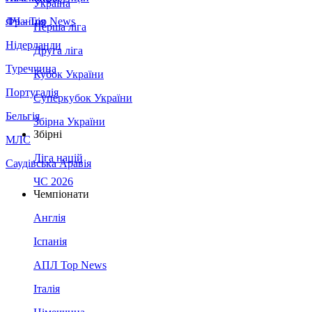
Україна
Франція
ЛЧ - Top News
Перша ліга
Нідерланди
Друга ліга
Туреччина
Кубок України
Португалія
Суперкубок України
Бельгія
Збірна України
Збірні
МЛС
Ліга націй
Саудівська Аравія
ЧС 2026
Чемпіонати
Англія
Іспанія
АПЛ Top News
Італія