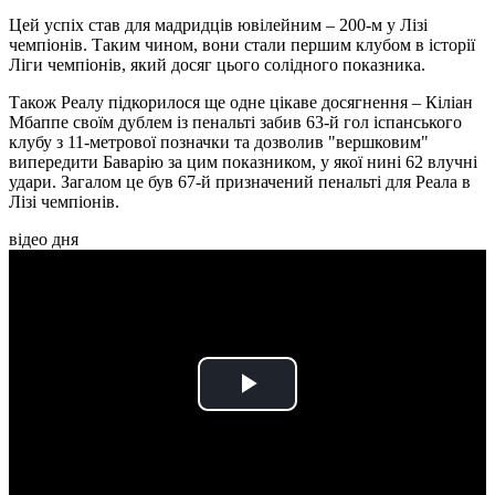
Цей успіх став для мадридців ювілейним – 200-м у Лізі
чемпіонів. Таким чином, вони стали першим клубом в історії
Ліги чемпіонів, який досяг цього солідного показника.
Також Реалу підкорилося ще одне цікаве досягнення – Кіліан
Мбаппе своїм дублем із пенальті забив 63-й гол іспанського
клубу з 11-метрової позначки та дозволив "вершковим"
випередити Баварію за цим показником, у якої нині 62 влучні
удари. Загалом це був 67-й призначений пенальті для Реала в
Лізі чемпіонів.
відео дня
Play
Video