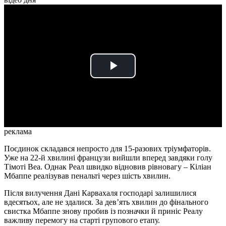
Play
Video
реклама
Поєдинок складався непросто для 15-разових тріумфаторів.
Уже на 22-й хвилині французи вийшли вперед завдяки голу
Тімоті Веа. Однак Реал швидко відновив рівновагу – Кіліан
Мбаппе реалізував пенальті через шість хвилин.
Після вилучення Дані Карвахаля господарі залишилися
вдесятьох, але не здалися. За дев’ять хвилин до фінального
свистка Мбаппе знову пробив із позначки й приніс Реалу
важливу перемогу на старті групового етапу.