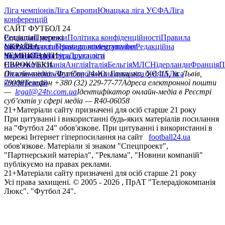
Ліга чемпіонів
Ліга Європи
Юнацька ліга УЄФА
Ліга
конференцій
САЙТ ФУТБОЛ 24
Редакція
Соціальні мережі
Прогнози
Політика конфіденційності
Правила
сайту
facebook
УКРАЇНА
Контакти
x
youtube
Правила коментування
instagram
telegram
viber
Редакційна
політика
Україна
ЧЕМПІОНАТИ
Перша ліга
Структура власності
Друга ліга
Німеччина
ЄВРОКУБКИ
Іспанія
Англія
Італія
Бельгія
МЛС
Нідерланди
Франція
П
Ліга чемпіонів
Онлайн-медіа «Футбол 24»
Ліга Європи
Юнацька ліга УЄФА
пл. Галицька, буд. 15, м. Львів,
Ліга
конференцій
79008
Телефон +380 (32) 229-77-77
Адреса електронної пошти
—
legal@24tv.com.ua
Ідентифікатор онлайн-медіа в Реєстрі
суб’єктів у сфері медіа — R40-06058
21+
Матеріали сайту призначені для осіб старше 21 року
При цитуванні і використанні будь-яких матеріалів посилання
на "Футбол 24" обов'язкове. При цитуванні і використанні в
мережі Інтернет гіперпосилання на сайт
football24.ua
обов'язкове. Матеріали зі знаком "Спецпроект",
"Партнерський матеріал", "Реклама", "Новини компаній"
публікуємо на правах реклами.
21+
Матеріали сайту призначені для осіб старше 21 року
Усi права захищенi. © 2005 -
2026
, ПрАТ "Телерадіокомпанія
Люкс". "Футбол 24".