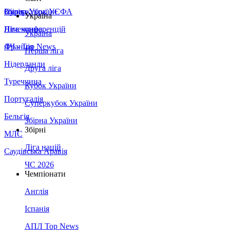
Збірна України
Італія
Суперкубок УЄФА
Україна
Німеччина
Ліга конференцій
Україна
Франція
ЛЧ - Top News
Перша ліга
Нідерланди
Друга ліга
Туреччина
Кубок України
Португалія
Суперкубок України
Бельгія
Збірна України
Збірні
МЛС
Ліга націй
Саудівська Аравія
ЧС 2026
Чемпіонати
Англія
Іспанія
АПЛ Top News