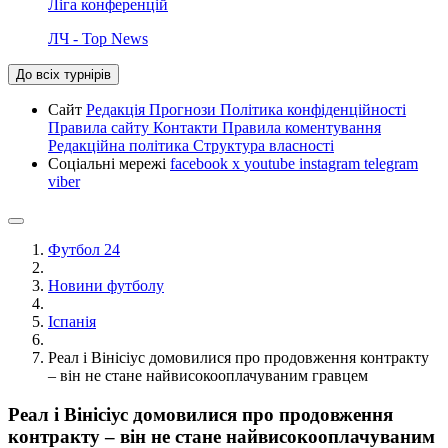
Ліга конференцій
ЛЧ - Top News
До всіх турнірів
Сайт
Редакція
Прогнози
Політика конфіденційності
Правила сайту
Контакти
Правила коментування
Редакційна політика
Структура власності
Соціальні мережі
facebook
x
youtube
instagram
telegram
viber
Футбол 24
Новини футболу
Іспанія
Реал і Вінісіус домовилися про продовження контракту
– він не стане найвисокооплачуваним гравцем
Реал і Вінісіус домовилися про продовження
контракту – він не стане найвисокооплачуваним