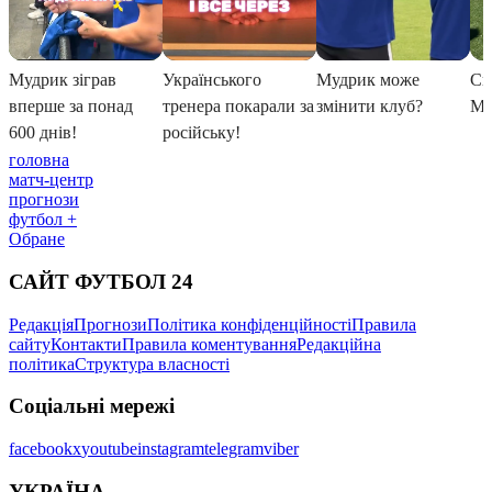
головна
матч-центр
прогнози
футбол +
Обране
САЙТ ФУТБОЛ 24
Редакція
Прогнози
Політика конфіденційності
Правила
сайту
Контакти
Правила коментування
Редакційна
політика
Структура власності
Соціальні мережі
facebook
x
youtube
instagram
telegram
viber
УКРАЇНА