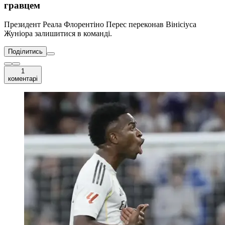
гравцем
Президент Реала Флорентіно Перес переконав Вінісіуса
Жуніора залишитися в команді.
Поділитись
1
коментарі