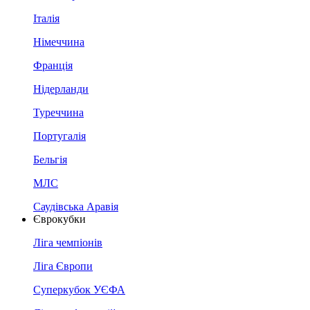
Італія
Німеччина
Франція
Нідерланди
Туреччина
Португалія
Бельгія
МЛС
Саудівська Аравія
Єврокубки
Ліга чемпіонів
Ліга Європи
Суперкубок УЄФА