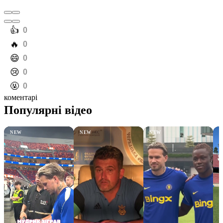
️👍
0
️🔥
0
️😄
0
️😢
0
️🤬
0
коментарі