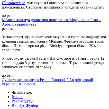
Плеттенберг
, між клубом і вінгером є принципова
домовленість. Сторонам залишилося узгодити останні деталі.
до речі
Мбаппе лайкнув допис про повернення Моурінью в Реал –
Арбелоа відреагував
реклама
Зазначається, що найвисокооплачуваним гравцем мадридської
команди залишиться Кіліан Мбаппе. Француз заробляє трохи
більше 31 млн євро на рік, а Вінісіус – трохи більше 20 млн
євро на рік.
У поточному сезоні Ла Ліги Вінісіус провів 31 матч, забив 12
голів і віддав 5 результативних передач. Термін чинної угоди
закінчується влітку 2027 року.
до речі
Лунін може покинути Реал – "хвороба" Андрія, новий
українець в Жироні
Читайте ще
:
Іспанія
Реал Мадрид
Вінісіус Жуніор