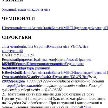
Україна
Перша ліга
Друга ліга
ЧЕМПІОНАТИ
Німеччина
Іспанія
Англія
Італія
Бельгія
МЛС
Нідерланди
Франція
П
ЄВРОКУБКИ
Ліга чемпіонів
Ліга Європи
Юнацька ліга УЄФА
Ліга
конференцій
САЙТ ФУТБОЛ 24
Редакція
Соціальні мережі
Прогнози
Політика конфіденційності
Правила
сайту
facebook
УКРАЇНА
Контакти
x
youtube
Правила коментування
instagram
telegram
viber
Редакційна
політика
Україна
ЧЕМПІОНАТИ
Перша ліга
Структура власності
Друга ліга
Німеччина
ЄВРОКУБКИ
Іспанія
Англія
Італія
Бельгія
МЛС
Нідерланди
Франція
П
Ліга чемпіонів
Онлайн-медіа «Футбол 24»
Ліга Європи
Юнацька ліга УЄФА
пл. Галицька, буд. 15, м. Львів,
Ліга
конференцій
79008
Телефон +380 (32) 229-77-77
Адреса електронної пошти
—
legal@24tv.com.ua
Ідентифікатор онлайн-медіа в Реєстрі
суб’єктів у сфері медіа — R40-06058
21+
Матеріали сайту призначені для осіб старше 21 року
При цитуванні і використанні будь-яких матеріалів посилання
на "Футбол 24" обов'язкове. При цитуванні і використанні в
мережі Інтернет гіперпосилання на сайт
football24.ua