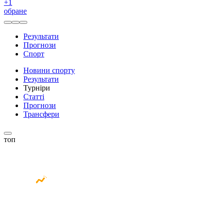
+
1
обране
Результати
Прогнози
Спорт
Новини спорту
Результати
Турніри
Статті
Прогнози
Трансфери
топ