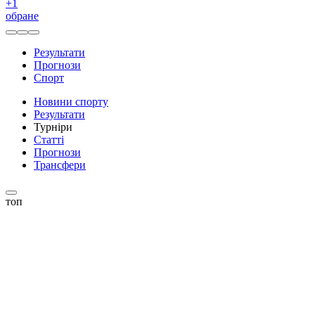
+
1
обране
Результати
Прогнози
Спорт
Новини спорту
Результати
Турніри
Статті
Прогнози
Трансфери
топ