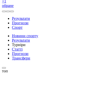
+
1
обране
Результати
Прогнози
Спорт
Новини спорту
Результати
Турніри
Статті
Прогнози
Трансфери
топ