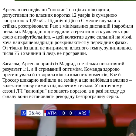
Арсенал несподівано "поплив" на цілих півгодини,
допустивши по власних воротах 12 ударів із сумарною
гостротою в 1,99 xG. Підопічні Дієго Сімеоне влучали в
стійки, розстрілювали Раю з мінімальних дистанцій і заробили
пенальті. Мадридці підтвердили стереотипність уявлень про
свою антифутбольність – цей колектив дуже сильний на м'ячі,
хоча найкраще мадридці розкриваються у перехідних фазах.
От тільки іспанці не витримали власного темпу, зупинившись
після 75-ї хвилини й ледь не програвши.
Загалом, Арсенал привіз із Мадрида не тільки позитивний
результат 1:1, а й стриманий оптимізм. Команда здорово
пресингувала й створила кілька класних моментів, Езе й
Троссар шикарно вийшли на заміну, а що найбільш важливо –
колектив знову вижив під шаленим тиском. У поточному
сезоні ЛЧ "каноніри" не знають поразок, а в разі виходу до
фіналу вони встановлять рекордну безпрограшну серію.