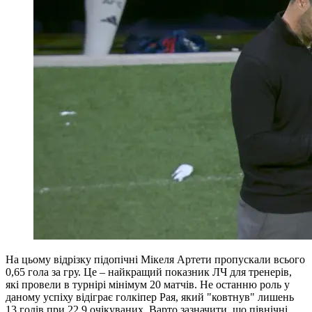
На цьому відрізку підопічні Мікеля Артети пропускали всього
0,65 гола за гру. Це – найкращий показник ЛЧ для тренерів,
які провели в турнірі мінімум 20 матчів. Не останню роль у
даному успіху відіграє голкіпер Рая, який "ковтнув" лишень
13 голів при 22,9 очікуваних. Варто зазначити, що північні