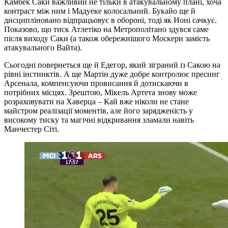
Камбек Саки важливий не тільки в атакувальному плані, хоча
контраст між ним і Мадуеке колосальний. Букайо ще й
дисципліновано відпрацьовує в обороні, тоді як Ноні сачкує.
Показово, що тиск Атлетіко на Метрополітано здувся саме
після виходу Саки (а також обережнішого Москери замість
атакувального Вайта).
Сьогодні повернеться ще й Едегор, який зіграний із Сакою на
рівні інстинктів. А ще Мартін дуже добре контролює пресинг
Арсенала, компенсуючи провисання й дотискаючи в
потрібних місцях. Зрештою, Мікель Артета знову може
розраховувати на Хаверца – Кай вже ніколи не стане
майстром реалізації моментів, але його зарядженість у
високому тиску та магічні відкривання зламали навіть
Манчестер Сіті.