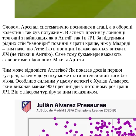
Словом, Арсенал систематично посилився в атаці, а в обороні
колектив і так був потужним. В аспекті пресингу лондонці
теж одні з найкращих як в Англії, так і в ЛЧ. За підтримки
рідних стін "каноніри" повинні зіграти краще, ніж у Мадриді
– тим паче, що Атлетіко в принципі важко даються виїзди в
ЛЧ (не тільки в Англію). Саме тому букмекери вважають
фаворитами підопічних Мікеля Артети.
Чим може відповісти Атлетіко? Як показав досвід першої
зустрічі, ключем до успіху може стати інтенсивний тиск без
м'яча. Особливо сильним у цьому аспекті є Хуліан Альварес,
який виконав майже 900 пресинг-дій у поточному розіграші
ЛЧ. Він є лідером турніру за цим показником.