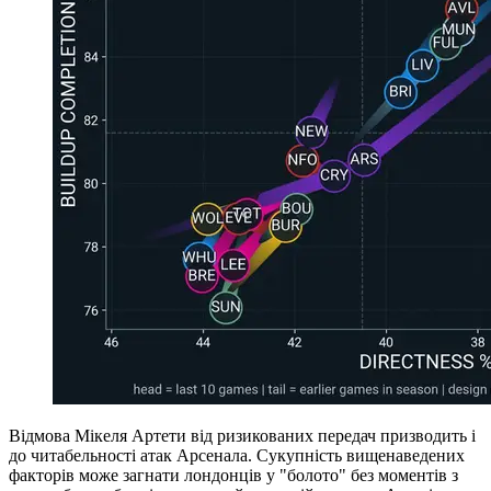
Відмова Мікеля Артети від ризикованих передач призводить і
до читабельності атак Арсенала. Сукупність вищенаведених
факторів може загнати лондонців у "болото" без моментів з