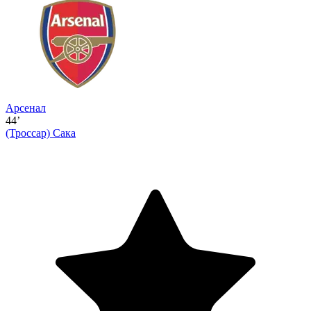
Арсенал
44’
(Троссар)
Сака