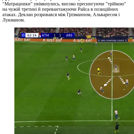
"Матрацники" увімкнулись, високо пресингуючи "трійкою"
на чужій третині й перевантажуючи Райса в позиційних
атаках. Деклан розривався між Грізманном, Альваресом і
Лукманом.