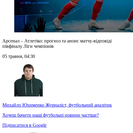
Арсенал – Атлетіко: прогноз та анонс матчу-відповіді
півфіналу Ліги чемпіонів
05 травня, 04:30
Михайло Юхименко
Журналіст, футбольний аналітик
Хочеш бачити наші футбольні новини частіше?
Підписатися в Google