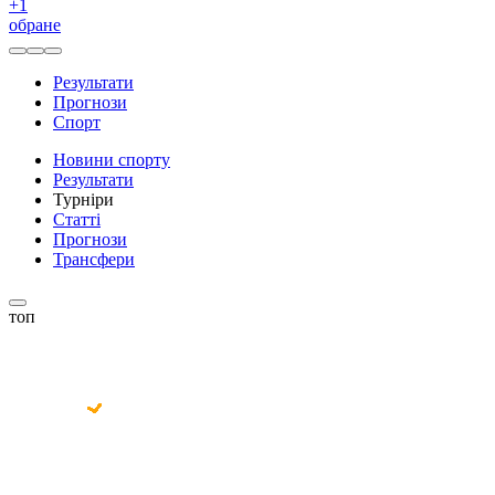
+
1
обране
Результати
Прогнози
Спорт
Новини спорту
Результати
Турніри
Статті
Прогнози
Трансфери
топ