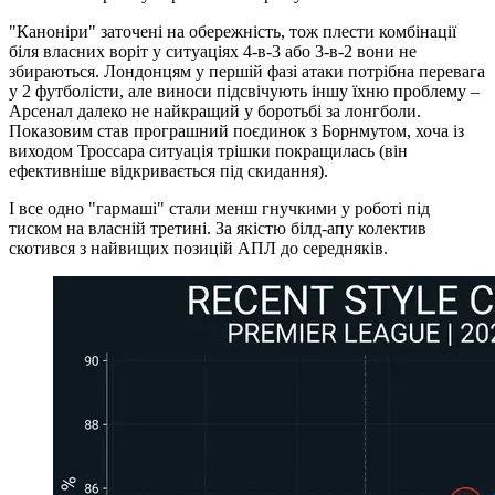
"Каноніри" заточені на обережність, тож плести комбінації
біля власних воріт у ситуаціях 4-в-3 або 3-в-2 вони не
збираються. Лондонцям у першій фазі атаки потрібна перевага
у 2 футболісти, але виноси підсвічують іншу їхню проблему –
Арсенал далеко не найкращий у боротьбі за лонгболи.
Показовим став програшний поєдинок з Борнмутом, хоча із
виходом Троссара ситуація трішки покращилась (він
ефективніше відкривається під скидання).
І все одно "гармаші" стали менш гнучкими у роботі під
тиском на власній третині. За якістю білд-апу колектив
скотився з найвищих позицій АПЛ до середняків.