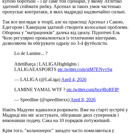
купою боротьби – і це саме той сценарій, у якому Атлетіко
здатний спіймати рибку. Арсенал за таких умов частенько
пропускає контратаки, в яких мадридці надзвичайно сильні.
Так все виглядає в теорії, але на практиці Арсенал з Сакою,
Едегором і Хаверцом здатний створити колосальні проблеми.
Оборона у "матрацників" далека від ідеалу. Підопічні Ель
Чоло регулярно провалюються із технічними вінгерами,
дозволяючи їм обігрувати одразу по 3-4 футболісти.
Lo de Lamine... ?
AtletiBarça | LALIGAHighlights |
LALIGAEASPORTS
pic.twitter.com/stM7ENvvSg
— LALIGA (@LaLiga)
April 4, 2026
LAMINE YAMAL WTF ?
pic.twitter.com/bcejBoRFIP
— Speedline (@speedlinexx)
April 8, 2026
Навіть Мадуеке вдавалося розривати. Вже на старті зустрічі у
Мадриді він міг асистувати, обігравши двох суперників і
виконавши подачу. Сака на 10 порядків потужніший.
Крім того, "кольчонерос" занадто часто помиляються у