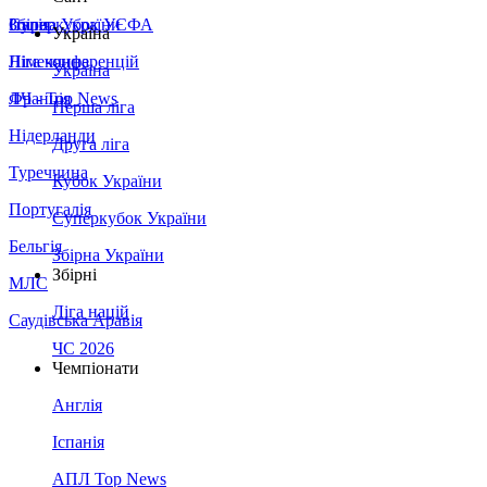
Збірна України
Італія
Суперкубок УЄФА
Україна
Німеччина
Ліга конференцій
Україна
Франція
ЛЧ - Top News
Перша ліга
Нідерланди
Друга ліга
Туреччина
Кубок України
Португалія
Суперкубок України
Бельгія
Збірна України
Збірні
МЛС
Ліга націй
Саудівська Аравія
ЧС 2026
Чемпіонати
Англія
Іспанія
АПЛ Top News