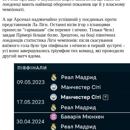
лондонці мають найвищі оборонні показник ще й у власному
чемпіонаті.
А ще Арсенал надзвичайно успішний у поєдинках проти
представників Ла Ліги. Останні вісім ігор з іспанцями
принесли "гармашам" сім перемог і нічию. Тільки Челсі
завдав Прімері більше болю. Зрештою, на боці північних
лондонців статистика Ліги чемпіонів: після скасування
виїзного гола було три півфінали з нічиєю в першій зустрічі –
усі вони завершувались тріумфом тих команд, які проводили
другий матч вдома.