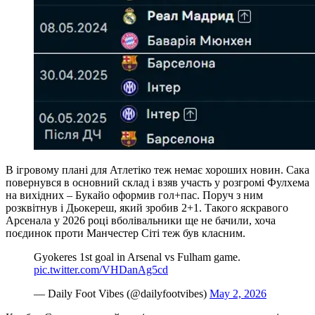
В ігровому плані для Атлетіко теж немає хороших новин. Сака
повернувся в основний склад і взяв участь у розгромі Фулхема
на вихідних – Букайо оформив гол+пас. Поруч з ним
розквітнув і Дьокереш, який зробив 2+1. Такого яскравого
Арсенала у 2026 році вболівальники ще не бачили, хоча
поєдинок проти Манчестер Сіті теж був класним.
Gyokeres 1st goal in Arsenal vs Fulham game.
pic.twitter.com/VHDanAg5cd
— Daily Foot Vibes (@dailyfootvibes)
May 2, 2026