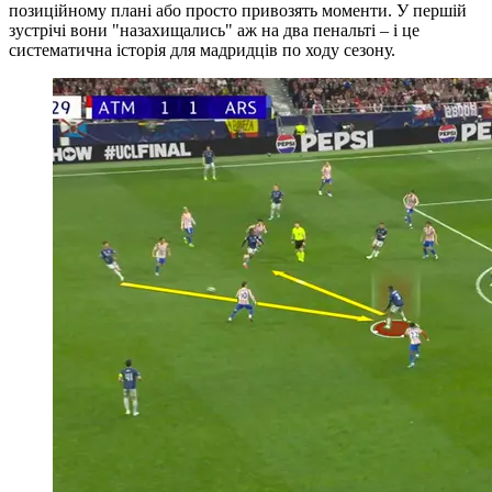
позиційному плані або просто привозять моменти. У першій
зустрічі вони "назахищались" аж на два пенальті – і це
систематична історія для мадридців по ходу сезону.