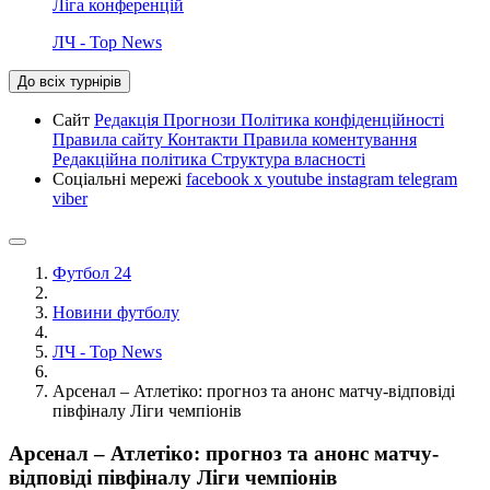
Ліга конференцій
ЛЧ - Top News
До всіх турнірів
Сайт
Редакція
Прогнози
Політика конфіденційності
Правила сайту
Контакти
Правила коментування
Редакційна політика
Структура власності
Соціальні мережі
facebook
x
youtube
instagram
telegram
viber
Футбол 24
Новини футболу
ЛЧ - Top News
Арсенал – Атлетіко: прогноз та анонс матчу-відповіді
півфіналу Ліги чемпіонів
Арсенал – Атлетіко: прогноз та анонс матчу-
відповіді півфіналу Ліги чемпіонів