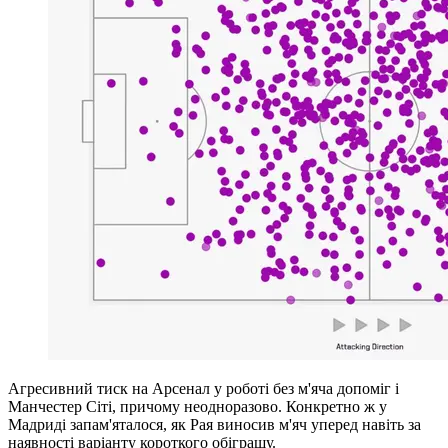
Агресивний тиск на Арсенал у роботі без м'яча допоміг і
Манчестер Сіті, причому неодноразово. Конкретно ж у
Мадриді запам'яталося, як Рая виносив м'яч уперед навіть за
наявності варіанту короткого обіграшу.