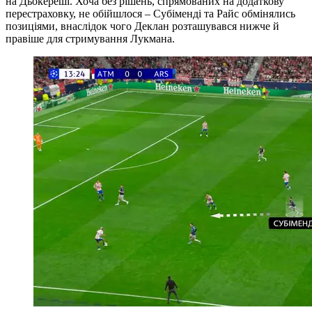
на Дьокереші. Хоча без рішень, спрямованих на додаткову
перестраховку, не обійшлося – Субіменді та Райс обмінялись
позиціями, внаслідок чого Деклан розташувався нижче й
правіше для стримування Лукмана.