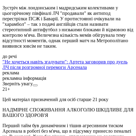
Зустріч між лондонським і мадридським колективами у
цьогорічному півфіналі ЛЧ "продавали" як антипод
перестрілки ПСЖ і Баварії. У протистоянні очікували на
"харамбол" – так з подачі англійців стали називати
стереотипний антифутбол з низькими блоками й відмовою від
контролю м'яча. Величезна кількість мемів обігрувала тему
відсутності моментів, однак перший матч на Метрополітано
виявився зовсім не таким.
до речі
"Не хочеться навіть згадувати": Артета заговорив про дуель
ЛЧ після розгромної перемоги Арсенала
реклама
рекламна інформація
Зверніть увагу
21+
Цей матеріал призначений для осіб старше 21 року
НАДМІРНЕ СПОЖИВАННЯ АЛКОГОЛЮ ШКІДЛИВЕ ДЛЯ
ВАШОГО ЗДОРОВ'Я
Перший тайм був динамічним і тішив агресивним тиском
Арсенала в роботі без м'яча, що в підсумку принесло пенальті