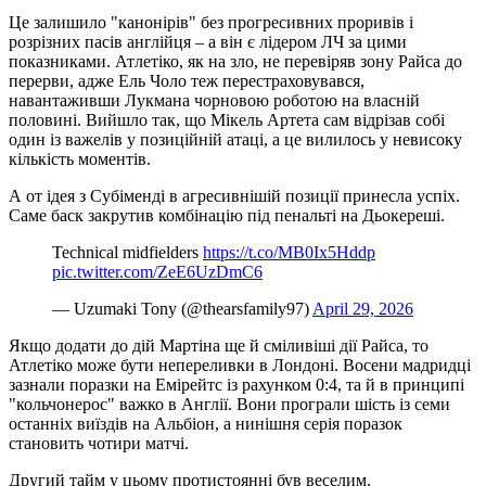
Це залишило "канонірів" без прогресивних проривів і
розрізних пасів англійця – а він є лідером ЛЧ за цими
показниками. Атлетіко, як на зло, не перевіряв зону Райса до
перерви, адже Ель Чоло теж перестраховувався,
навантаживши Лукмана чорновою роботою на власній
половині. Вийшло так, що Мікель Артета сам відрізав собі
один із важелів у позиційній атаці, а це вилилось у невисоку
кількість моментів.
А от ідея з Субіменді в агресивнішій позиції принесла успіх.
Саме баск закрутив комбінацію під пенальті на Дьокереші.
Technical midfielders
https://t.co/MB0Ix5Hddp
pic.twitter.com/ZeE6UzDmC6
— Uzumaki Tony (@thearsfamily97)
April 29, 2026
Якщо додати до дій Мартіна ще й сміливіші дії Райса, то
Атлетіко може бути непереливки в Лондоні. Восени мадридці
зазнали поразки на Емірейтс із рахунком 0:4, та й в принципі
"кольчонерос" важко в Англії. Вони програли шість із семи
останніх виїздів на Альбіон, а нинішня серія поразок
становить чотири матчі.
Другий тайм у цьому протистоянні був веселим.