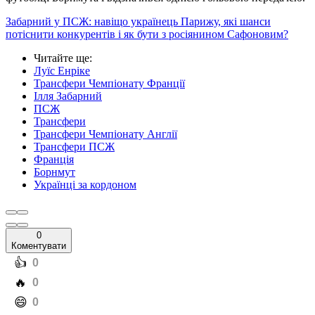
Забарний у ПСЖ: навіщо українець Парижу, які шанси
потіснити конкурентів і як бути з росіянином Сафоновим?
Читайте ще
:
Луїс Енріке
Трансфери Чемпіонату Франції
Ілля Забарний
ПСЖ
Трансфери
Трансфери Чемпіонату Англії
Трансфери ПСЖ
Франція
Борнмут
Українці за кордоном
0
Коментувати
️👍
0
️🔥
0
️😄
0