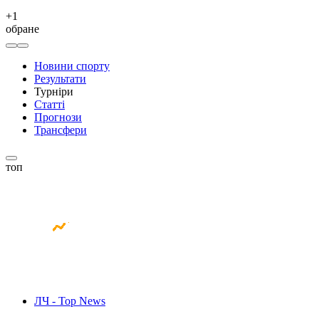
+
1
обране
Новини спорту
Результати
Турніри
Статті
Прогнози
Трансфери
топ
ЛЧ - Top News