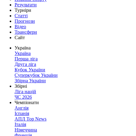
Результати
Турніри
Статті
Прогнози
Відео
Трансфери
Сайт
Україна
Україна
Перша ліга
Друга ліга
Кубок України
Суперкубок України
Збірна України
Збірні
Ліга націй
ЧС 2026
Чемпіонати
Англія
Іспанія
АПЛ Top News
Італія
Німеччина
Франція