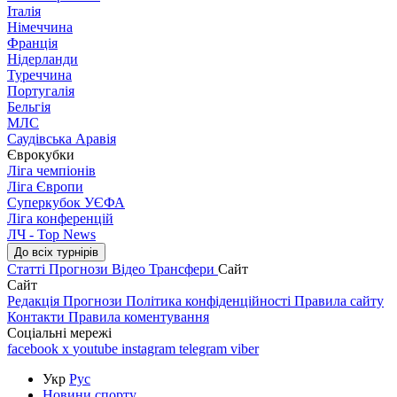
Італія
Німеччина
Франція
Нідерланди
Туреччина
Португалія
Бельгія
МЛС
Саудівська Аравія
Єврокубки
Ліга чемпіонів
Ліга Європи
Суперкубок УЄФА
Ліга конференцій
ЛЧ - Top News
До всіх турнірів
Статті
Прогнози
Відео
Трансфери
Сайт
Сайт
Редакція
Прогнози
Політика конфіденційності
Правила сайту
Контакти
Правила коментування
Соціальні мережі
facebook
x
youtube
instagram
telegram
viber
Укр
Рус
Новини спорту