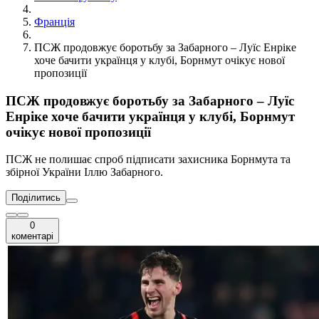
Франція
ПСЖ продовжує боротьбу за Забарного – Луїс Енріке
хоче бачити українця у клубі, Борнмут очікує нової
пропозиції
ПСЖ продовжує боротьбу за Забарного – Луїс
Енріке хоче бачити українця у клубі, Борнмут
очікує нової пропозиції
ПСЖ не полишає спроб підписати захисника Борнмута та
збірної України Іллю Забарного.
Поділитись
0
коментарі