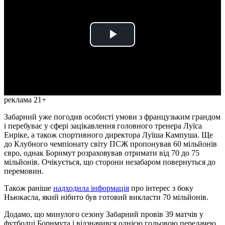
Play
Video
реклама 21+
Забарний уже погодив особисті умови з французьким грандом
і перебуває у сфері зацікавлення головного тренера Луїса
Енріке, а також спортивного директора Луїша Кампуша. Ще
до Клубного чемпіонату світу ПСЖ пропонував 60 мільйонів
євро, однак Борнмут розраховував отримати від 70 до 75
мільйонів. Очікується, що сторони незабаром повернуться до
перемовин.
Також раніше
надходила інформація
про інтерес з боку
Ньюкасла, який нібито був готовий викласти 70 мільйонів.
Додамо, що минулого сезону Забарний провів 39 матчів у
футболці Борнмута і відзначився однією гольовою передачею.