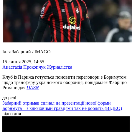
Ілля Забарний / IMAGO
15 липня 2025, 14:55
Анастасія Прокопчук
Журналістка
Клуб із Парижа готується поновити переговори з Борнмутом
щодо трансферу українського оборонця, повідомляє Фабріціо
Романо для
DAZN
.
до речі
Забарний отримав сигнал на презентації нової форми
Борнмута – з ключовими гравцями так не роблять (ВІДЕО)
відео дня