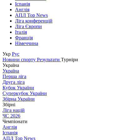
Іспанія
Англія
АПЛ Top News
Ліга конференцій
Ліга Європи
Італія
Франція
Німеччина
Укр
Рус
Новини спорту
Результати
Турніри
Україна
Україна
Перша ліга
Друга ліга
Кубок України
Суперкубок України
Збірна України
Збірні
Ліга націй
ЧС 2026
Чемпіонати
Англія
Іспанія
АПЛ Top News