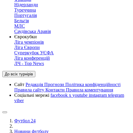
Нідерланди
Туреччина
Португалія
Бельгія
МЛС
Саудівська Аравія
Єврокубки
Ліга чемпіонів
Ліга Європи
Суперкубок УЄФА
Ліга конференцій
ЛЧ - Top News
До всіх турнірів
Сайт
Редакція
Прогнози
Політика конфіденційності
Правила сайту
Контакти
Правила коментування
Соціальні мережі
facebook
x
youtube
instagram
telegram
viber
Футбол 24
Новини футболу