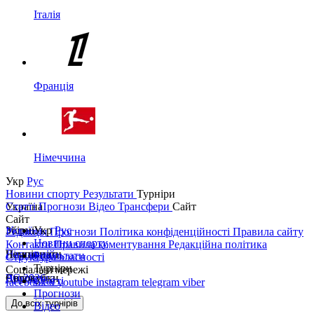
Італія
Франція
Німеччина
Укр
Рус
Новини спорту
Результати
Турніри
Україна
Статті
Прогнози
Відео
Трансфери
Сайт
Сайт
Україна
Збірні
Укр
Рус
Редакція
Прогнози
Політика конфіденційності
Правила сайту
Новини спорту
Контакти
Правила коментування
Редакційна політика
Перша ліга
Ліга націй
Чемпіонати
Результати
Структура власності
Турніри
Соціальні мережі
Друга ліга
ЧС 2026
Англія
Єврокубки
Статті
facebook
x
youtube
instagram
telegram
viber
Прогнози
Кубок України
Іспанія
Ліга чемпіонів
До всіх турнірів
Відео