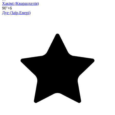
Хакімі
(Кварацхелія)
90’+6
Дуе
(Заїр-Емері)