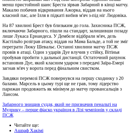
менш пристойний шанс Бреста зірвав Забарний в кінці матчу.
Макалю побачив відкривання Ажорка, віддав на нього
класний пас, але Ілля в підкаті вибив м'яч з-під ніг Людовіка.
На 87 хвилині Брест був близьким до гола. Захисника ПСЖ,
включаючи Забарного, пішли на стандарт, залишивши позаду
лише Лукаса Ернандеса. У Дембеле відібрали м'яч, дель
Кастільйо розіграв атаку, віддав на Мама Бальде, а той не зміг
переграти Люку Шевальє. Останні хвилини матчу ПСЖ
провів в атаці. Один з ударів Дуе влучив у стійку, Вітінья
пробував пробити з дальньої дистанції. Остаточний рахунок
встановив Дуе, який класним ударом з передачі Заїра-Емері
загнав м'яч у ворота перед фінальним свистком.
Завдяки перемозі ПСЖ повернувся на першу сходинку з 20
балами. Марсель в цьому турі ще не грав, тому лідерство
парижан продовжить як мінімум до матчу провансальців з
Лансом.
Забарного знищив суддя, який не призначив пенальті на
Мудрику – перше фіаско українця в Лізі чемпіонів у складі
ПСЖ
Читайте ще
:
Ашраф Хакімі