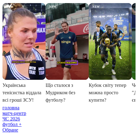
головна
матч-центр
ЧС 2026
футбол +
Обране