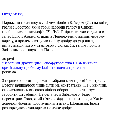
Огляд матчу
Парижани після шоу в Лізі чемпіонів з Байєром (7:2) на виїзді
грали з Брестом, який торік наробив галасу в Європі,
пробившися в плей-офф ЛЧ. Луїс Енірке не став саджати в
запас Іллю Забарного, який в Леверкузені отримав червону
картку, а продемонстрував повну довіру до українця,
випустивши його у стартовому складі. Як і в ЛЧ поряд з
Забарним розташувався Пачо.
до речі
"Забарний дратує цим": екс-футболістка ПСЖ виявила
оригінальну проблему Іллі – незвична претензія
реклама
З перших хвилин парижани забрали м'яч під свій контроль.
Бресту залишалося лише діяти на контратаках. На 8 хвилині,
скориставшись високою лінією оборони, "пірати" зуміли
заробити штрафний. Не без участі Забарного. Іллю
перехитрив Локо, який п'ятою віддав на партнера, а Хакімі
довелося фолити, щоб зупинити атаку. Щоправда, Брест
розпорядився стандартом не дуже добре.