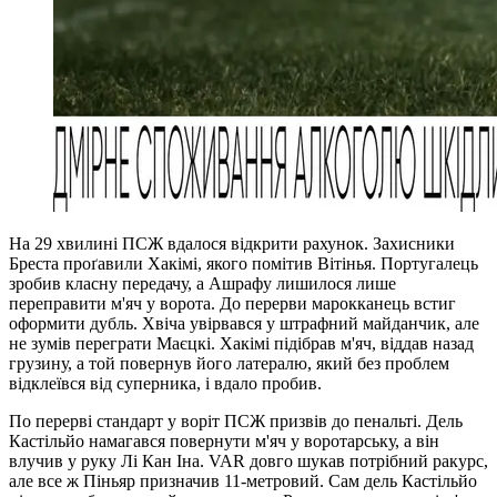
На 29 хвилині ПСЖ вдалося відкрити рахунок. Захисники
Бреста проґавили Хакімі, якого помітив Вітінья. Португалець
зробив класну передачу, а Ашрафу лишилося лише
переправити м'яч у ворота. До перерви марокканець встиг
оформити дубль. Хвіча увірвався у штрафний майданчик, але
не зумів переграти Маєцкі. Хакімі підібрав м'яч, віддав назад
грузину, а той повернув його латералю, який без проблем
відклеївся від суперника, і вдало пробив.
По перерві стандарт у воріт ПСЖ призвів до пенальті. Дель
Кастільйо намагався повернути м'яч у воротарську, а він
влучив у руку Лі Кан Іна. VAR довго шукав потрібний ракурс,
але все ж Піньяр призначив 11-метровий. Сам дель Кастільйо