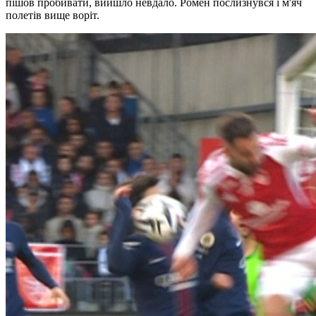
пішов пробивати, вийшло невдало. Ромен послизнувся і м'яч
полетів вище воріт.