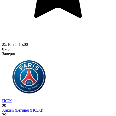
25.10.25, 15:00
0 - 3
Заверш.
ПСЖ
29’
Хакімі
(Вітінья (ПСЖ))
39’