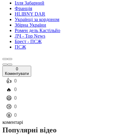
Ілля Забарний
Франція
HLIBNY DAR
Українці за кордоном
Збірна України
Ромен дель Кастільйо
ЛЧ - Top News
Брест - ПСЖ
ПСЖ
0
Коментувати
️👍
0
️🔥
0
️😄
0
️😢
0
️🤬
0
коментарі