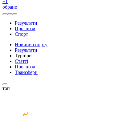
+
1
обране
Результати
Прогнози
Спорт
Новини спорту
Результати
Турніри
Статті
Прогнози
Трансфери
топ