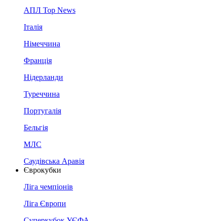
АПЛ Top News
Італія
Німеччина
Франція
Нідерланди
Туреччина
Португалія
Бельгія
МЛС
Саудівська Аравія
Єврокубки
Ліга чемпіонів
Ліга Європи
Суперкубок УЄФА