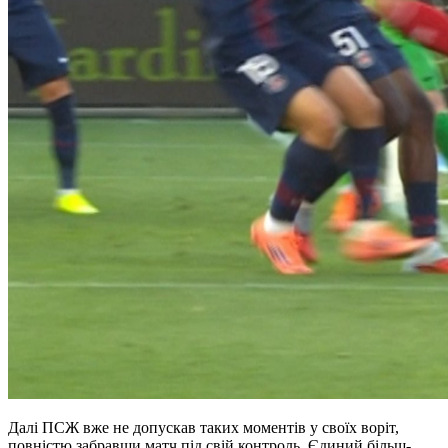
Далі ПСЖ вже не допускав таких моментів у своїх воріт,
повністю забравши матч під свій контроль. Єдиний більш-