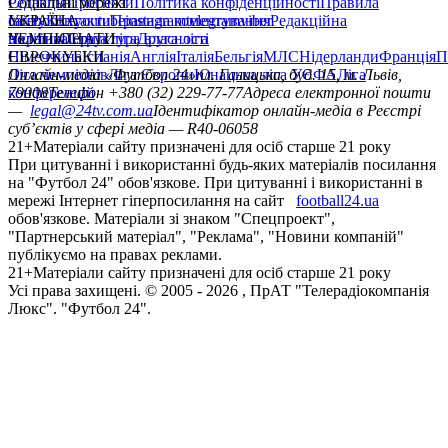
Редакція
Соціальні мережі
Прогнози
Політика конфіденційності
Правила
сайту
facebook
УКРАЇНА
Контакти
x
youtube
Правила коментування
instagram
telegram
viber
Редакційна
політика
Україна
ЧЕМПІОНАТИ
Перша ліга
Структура власності
Друга ліга
Німеччина
ЄВРОКУБКИ
Іспанія
Англія
Італія
Бельгія
МЛС
Нідерланди
Франція
П
Ліга чемпіонів
Онлайн-медіа «Футбол 24»
Ліга Європи
Юнацька ліга УЄФА
пл. Галицька, буд. 15, м. Львів,
Ліга
конференцій
79008
Телефон +380 (32) 229-77-77
Адреса електронної пошти
—
legal@24tv.com.ua
Ідентифікатор онлайн-медіа в Реєстрі
суб’єктів у сфері медіа — R40-06058
21+
Матеріали сайту призначені для осіб старше 21 року
При цитуванні і використанні будь-яких матеріалів посилання
на "Футбол 24" обов'язкове. При цитуванні і використанні в
мережі Інтернет гіперпосилання на сайт
football24.ua
обов'язкове. Матеріали зі знаком "Спецпроект",
"Партнерський матеріал", "Реклама", "Новини компаній"
публікуємо на правах реклами.
21+
Матеріали сайту призначені для осіб старше 21 року
Усi права захищенi. © 2005 -
2026
, ПрАТ "Телерадіокомпанія
Люкс". "Футбол 24".