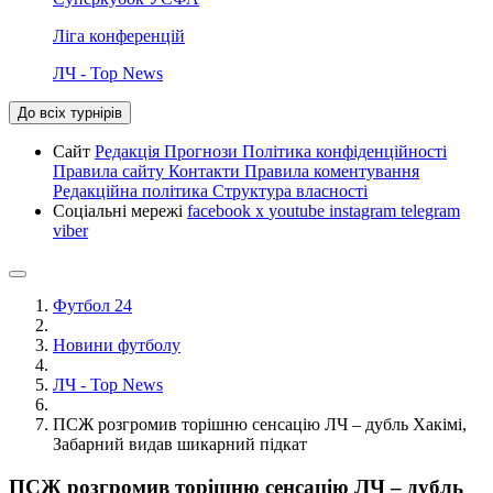
Ліга конференцій
ЛЧ - Top News
До всіх турнірів
Сайт
Редакція
Прогнози
Політика конфіденційності
Правила сайту
Контакти
Правила коментування
Редакційна політика
Структура власності
Соціальні мережі
facebook
x
youtube
instagram
telegram
viber
Футбол 24
Новини футболу
ЛЧ - Top News
ПСЖ розгромив торішню сенсацію ЛЧ – дубль Хакімі,
Забарний видав шикарний підкат
ПСЖ розгромив торішню сенсацію ЛЧ – дубль