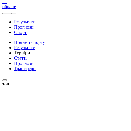
+
1
обране
Результати
Прогнози
Спорт
Новини спорту
Результати
Турніри
Статті
Прогнози
Трансфери
топ