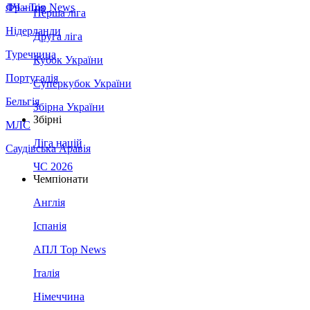
Франція
ЛЧ - Top News
Перша ліга
Нідерланди
Друга ліга
Туреччина
Кубок України
Португалія
Суперкубок України
Бельгія
Збірна України
Збірні
МЛС
Ліга націй
Саудівська Аравія
ЧС 2026
Чемпіонати
Англія
Іспанія
АПЛ Top News
Італія
Німеччина