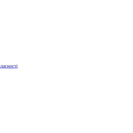
ласності