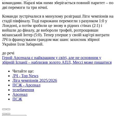
командами. Наразі між ними зберігається повний паритет – по
дві перемоги та три нічиї.
Команди зустрічалися в минулому розіграші Ліги чемпіонів на
стадії півфіналу. Тоді парижани перемогли з рахунком 1:0 у
Лондоні, а потім зробили це знову в рідних стінах (2:1) і
вийшли до фіналу, де вибороли трофей, розтрощивши
міланський Інтер (5:0). Тепер уперше у своїй кар'єрі виграти
ЛЧ із французьким грандом має шанс захисник збірної
України Ілля Забарний.
до речі
Герой Арсенала є найкращим у світі, але не основним у
збірній Іспанії – наблизив золото АПЛ, Мессі може пишатися
Читайте ще
:
ЛЧ - Top News
Ліга чемпіонів 2025/2026
ПСЖ - Арсенал
телебачення
Арсенал
ПСЖ