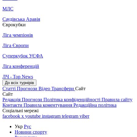
МЛС
Саудівська Аравія
Єврокубки
Ліга чемпіонів
Ліга Європи
Суперкубок УЄФА
Ліга конференцій
ЛЧ - Top News
До всіх турнірів
Статті
Прогнози
Відео
Трансфери
Сайт
Сайт
Редакція
Прогнози
Політика конфіденційності
Правила сайту
Контакти
Правила коментування
Редакційна політика
Соціальні мережі
facebook
x
youtube
instagram
telegram
viber
Укр
Рус
Новини спорту