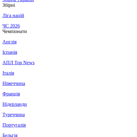
Збірні
Ліга націй
ЧС 2026
Чемпіонати
Англія
Іспанія
АПЛ Top News
Італія
Німеччина
Франція
Нідерланди
Туреччина
Португалія
Бельгія