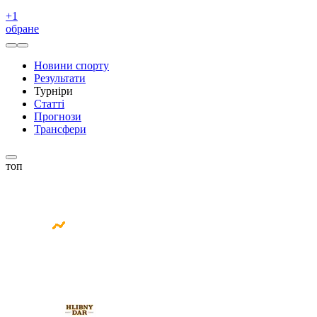
+
1
обране
Новини спорту
Результати
Турніри
Статті
Прогнози
Трансфери
топ