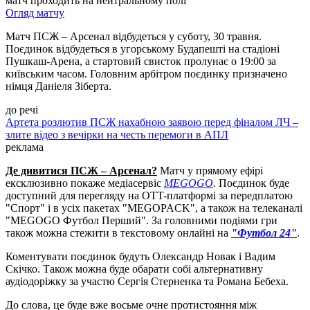
матч проходить на нейтральному полі
Огляд матчу
Матч ПСЖ – Арсенал відбудеться у суботу, 30 травня.
Поєдинок відбудеться в угорському Будапешті на стадіоні
Пушкаш-Арена, а стартовий свисток пролунає о 19:00 за
київським часом. Головним арбітром поєдинку призначено
німця Даніеля Зіберта.
до речі
Артета розлютив ПСЖ нахабною заявою перед фіналом ЛЧ –
злите відео з вечірки на честь перемоги в АПЛ
реклама
Де дивитися ПСЖ – Арсенал?
Матч у прямому ефірі
ексклюзивно покаже медіасервіс
MEGOGO
.
Поєдинок буде
доступний для перегляду на OTT-платформі за передплатою
"Спорт" і в усіх пакетах "MEGOPACK", а також на телеканалі
"MEGOGO Футбол Перший". За головними подіями гри
також можна стежити в текстовому онлайні на
"Футбол 24"
.
Коментувати поєдинок будуть Олександр Новак і Вадим
Скічко. Також можна буде обарати собі альтернативну
аудіодоріжку за участю Сергія Стерненка та Романа Бебеха.
До слова, це буде вже восьме очне протистояння між