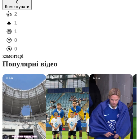
0
Коментувати
️👍
2
️🔥
1
️😄
1
️😢
0
️🤬
0
коментарі