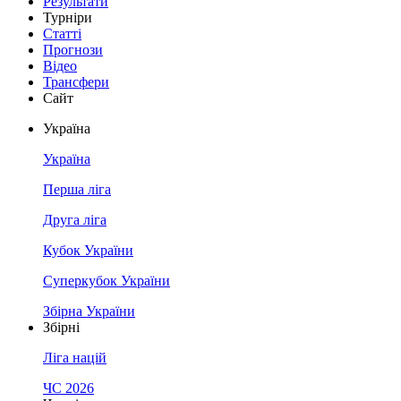
Результати
Турніри
Статті
Прогнози
Відео
Трансфери
Сайт
Україна
Україна
Перша ліга
Друга ліга
Кубок України
Суперкубок України
Збірна України
Збірні
Ліга націй
ЧС 2026