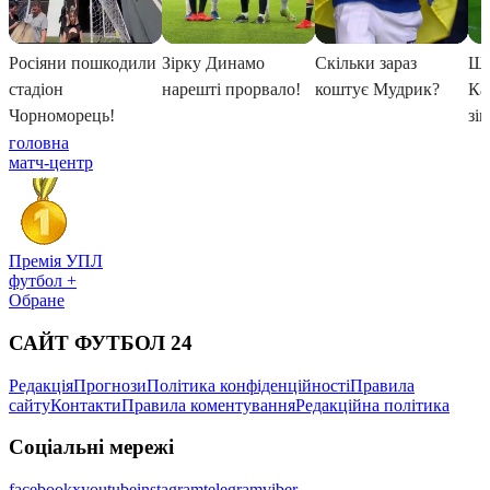
головна
матч-центр
Премія УПЛ
футбол +
Обране
САЙТ ФУТБОЛ 24
Редакція
Прогнози
Політика конфіденційності
Правила
сайту
Контакти
Правила коментування
Редакційна політика
Соціальні мережі
facebook
x
youtube
instagram
telegram
viber