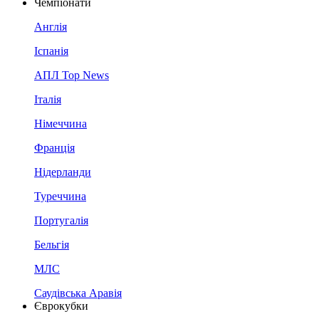
Чемпіонати
Англія
Іспанія
АПЛ Top News
Італія
Німеччина
Франція
Нідерланди
Туреччина
Португалія
Бельгія
МЛС
Саудівська Аравія
Єврокубки