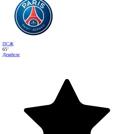
ПСЖ
65’
Дембеле