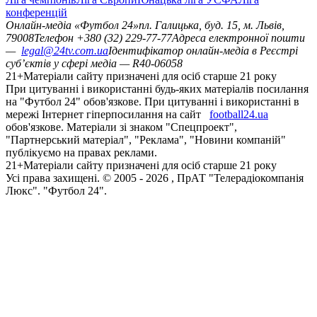
конференцій
Онлайн-медіа «Футбол 24»
пл. Галицька, буд. 15, м. Львів,
79008
Телефон +380 (32) 229-77-77
Адреса електронної пошти
—
legal@24tv.com.ua
Ідентифікатор онлайн-медіа в Реєстрі
суб’єктів у сфері медіа — R40-06058
21+
Матеріали сайту призначені для осіб старше 21 року
При цитуванні і використанні будь-яких матеріалів посилання
на "Футбол 24" обов'язкове. При цитуванні і використанні в
мережі Інтернет гіперпосилання на сайт
football24.ua
обов'язкове. Матеріали зі знаком "Спецпроект",
"Партнерський матеріал", "Реклама", "Новини компаній"
публікуємо на правах реклами.
21+
Матеріали сайту призначені для осіб старше 21 року
Усi права захищенi. © 2005 -
2026
, ПрАТ "Телерадіокомпанія
Люкс". "Футбол 24".