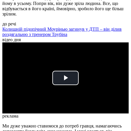
йому в усьому. Попри вік, він дуже зріла людина. Все, що
відбувається в його країні, ймовірно, зробило його ще більш
зрілим.
до речі
Колишній підопічний Моурінью загинув у ДТП – він ділив
роздягальню з тренером Трубіна
відео дня
Play
Video
реклама
Ми дуже уважно ставимося до потреб гравця, намагаючись