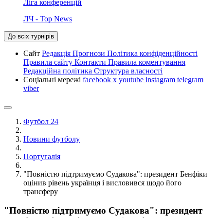
Ліга конференцій
ЛЧ - Top News
До всіх турнірів
Сайт
Редакція
Прогнози
Політика конфіденційності
Правила сайту
Контакти
Правила коментування
Редакційна політика
Структура власності
Соціальні мережі
facebook
x
youtube
instagram
telegram
viber
Футбол 24
Новини футболу
Португалія
"Повністю підтримуємо Судакова": президент Бенфіки
оцінив рівень українця і висловився щодо його
трансферу
"Повністю підтримуємо Судакова": президент