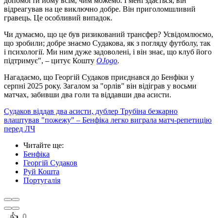
допомогти йому всім, чим можемо. І мені здається, він
відреагував на це виключно добре. Він приголомшливий
гравець. Це особливий випадок.
Чи думаємо, що це був ризикований трансфер? Усвідомлюємо,
що зробили; добре знаємо Судакова, як з погляду футболу, так
і психології. Ми ним дуже задоволені, і він знає, що клуб його
підтримує", – цитує Кошту
OJogo
.
Нагадаємо, що Георгій Судаков приєднався до Бенфіки у
серпні 2025 року. Загалом за "орлів" він відіграв у восьми
матчах, забивши два голи та віддавши два асисти.
Судаков віддав два асисти, дублер Трубіна безкарно
влаштував "пожежу" – Бенфіка легко виграла матч-репетицію
перед ЛЧ
Читайте ще
:
Бенфіка
Георгій Судаков
Руй Кошта
Португалія
️👍
0