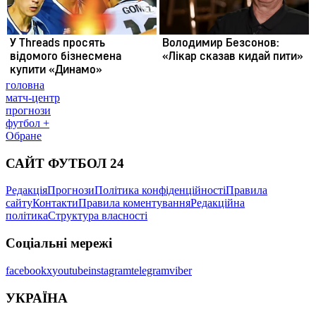
головна
матч-центр
прогнози
футбол +
Обране
САЙТ ФУТБОЛ 24
Редакція
Прогнози
Політика конфіденційності
Правила
сайту
Контакти
Правила коментування
Редакційна
політика
Структура власності
Соціальні мережі
facebook
x
youtube
instagram
telegram
viber
УКРАЇНА