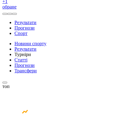
+
1
обране
Результати
Прогнози
Спорт
Новини спорту
Результати
Турніри
Статті
Прогнози
Трансфери
топ