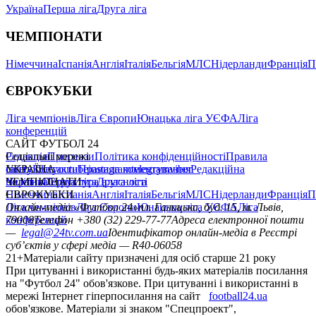
Україна
Перша ліга
Друга ліга
ЧЕМПІОНАТИ
Німеччина
Іспанія
Англія
Італія
Бельгія
МЛС
Нідерланди
Франція
П
ЄВРОКУБКИ
Ліга чемпіонів
Ліга Європи
Юнацька ліга УЄФА
Ліга
конференцій
САЙТ ФУТБОЛ 24
Редакція
Соціальні мережі
Прогнози
Політика конфіденційності
Правила
сайту
facebook
УКРАЇНА
Контакти
x
youtube
Правила коментування
instagram
telegram
viber
Редакційна
політика
Україна
ЧЕМПІОНАТИ
Перша ліга
Структура власності
Друга ліга
Німеччина
ЄВРОКУБКИ
Іспанія
Англія
Італія
Бельгія
МЛС
Нідерланди
Франція
П
Ліга чемпіонів
Онлайн-медіа «Футбол 24»
Ліга Європи
Юнацька ліга УЄФА
пл. Галицька, буд. 15, м. Львів,
Ліга
конференцій
79008
Телефон +380 (32) 229-77-77
Адреса електронної пошти
—
legal@24tv.com.ua
Ідентифікатор онлайн-медіа в Реєстрі
суб’єктів у сфері медіа — R40-06058
21+
Матеріали сайту призначені для осіб старше 21 року
При цитуванні і використанні будь-яких матеріалів посилання
на "Футбол 24" обов'язкове. При цитуванні і використанні в
мережі Інтернет гіперпосилання на сайт
football24.ua
обов'язкове. Матеріали зі знаком "Спецпроект",