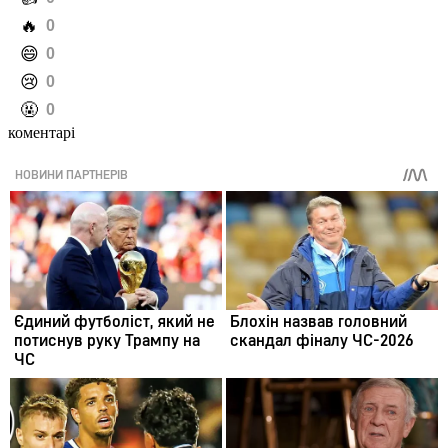
️🔥
0
️😄
0
️😢
0
️🤬
0
коментарі