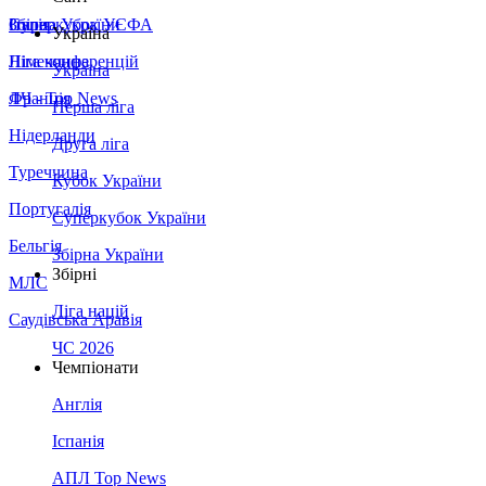
Збірна України
Італія
Суперкубок УЄФА
Україна
Німеччина
Ліга конференцій
Україна
Франція
ЛЧ - Top News
Перша ліга
Нідерланди
Друга ліга
Туреччина
Кубок України
Португалія
Суперкубок України
Бельгія
Збірна України
Збірні
МЛС
Ліга націй
Саудівська Аравія
ЧС 2026
Чемпіонати
Англія
Іспанія
АПЛ Top News