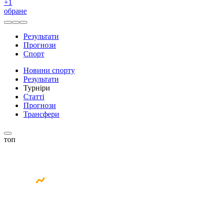
+
1
обране
Результати
Прогнози
Спорт
Новини спорту
Результати
Турніри
Статті
Прогнози
Трансфери
топ