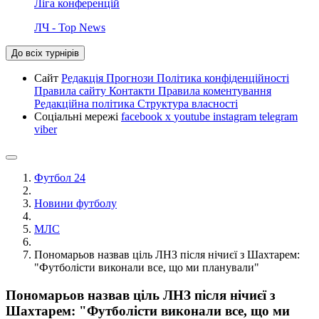
Ліга конференцій
ЛЧ - Top News
До всіх турнірів
Сайт
Редакція
Прогнози
Політика конфіденційності
Правила сайту
Контакти
Правила коментування
Редакційна політика
Структура власності
Соціальні мережі
facebook
x
youtube
instagram
telegram
viber
Футбол 24
Новини футболу
МЛС
Пономарьов назвав ціль ЛНЗ після нічиєї з Шахтарем:
"Футболісти виконали все, що ми планували"
Пономарьов назвав ціль ЛНЗ після нічиєї з
Шахтарем: "Футболісти виконали все, що ми