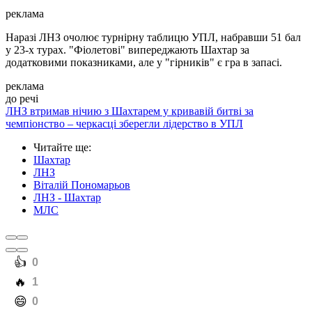
реклама
Наразі ЛНЗ очолює турнірну таблицю УПЛ, набравши 51 бал
у 23-х турах. "Фіолетові" випереджають Шахтар за
додатковими показниками, але у "гірників" є гра в запасі.
реклама
до речі
ЛНЗ втримав нічию з Шахтарем у кривавій битві за
чемпіонство – черкасці зберегли лідерство в УПЛ
Читайте ще
:
Шахтар
ЛНЗ
Віталій Пономарьов
ЛНЗ - Шахтар
МЛС
️👍
0
️🔥
1
️😄
0