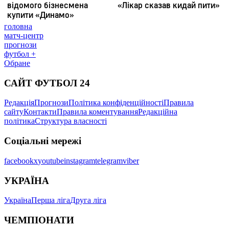
головна
матч-центр
прогнози
футбол +
Обране
САЙТ ФУТБОЛ 24
Редакція
Прогнози
Політика конфіденційності
Правила
сайту
Контакти
Правила коментування
Редакційна
політика
Структура власності
Соціальні мережі
facebook
x
youtube
instagram
telegram
viber
УКРАЇНА
Україна
Перша ліга
Друга ліга
ЧЕМПІОНАТИ