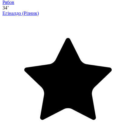
Рябов
34’
Егіналдо
(Різник)