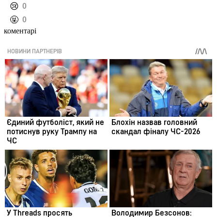
️😢
0
️🤬
0
коментарі