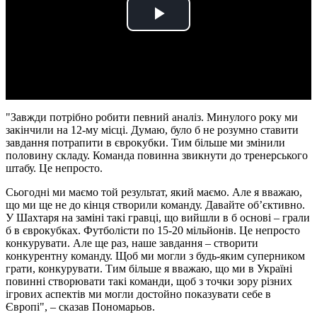
Play
Video
"Завжди потрібно робити певний аналіз. Минулого року ми
закінчили на 12-му місці. Думаю, було б не розумно ставити
завдання потрапити в єврокубки. Тим більше ми змінили
половину складу. Команда повинна звикнути до тренерського
штабу. Це непросто.
Сьогодні ми маємо той результат, який маємо. Але я вважаю,
що ми ще не до кінця створили команду. Давайте обʼєктивно.
У Шахтаря на заміні такі гравці, що вийшли в б основі – грали
б в єврокубках. Футболісти по 15-20 мільйонів. Це непросто
конкурувати. Але ще раз, наше завдання – створити
конкурентну команду. Щоб ми могли з будь-яким суперником
грати, конкурувати. Тим більше я вважаю, що ми в Україні
повинні створювати такі команди, щоб з точки зору різних
ігрових аспектів ми могли достойно показувати себе в
Європі", – сказав Пономарьов.