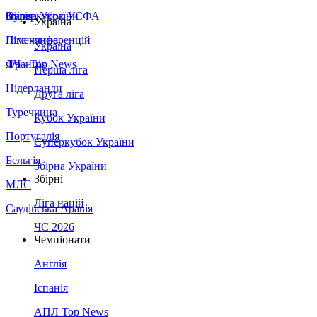
Збірна України
Італія
Суперкубок УЄФА
Україна
Німеччина
Ліга конференцій
Україна
Франція
ЛЧ - Top News
Перша ліга
Нідерланди
Друга ліга
Туреччина
Кубок України
Португалія
Суперкубок України
Бельгія
Збірна України
Збірні
МЛС
Ліга націй
Саудівська Аравія
ЧС 2026
Чемпіонати
Англія
Іспанія
АПЛ Top News