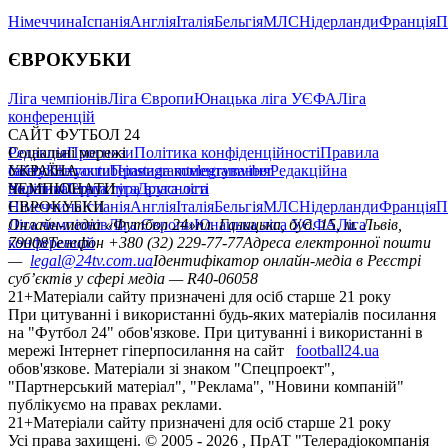
Німеччина
Іспанія
Англія
Італія
Бельгія
МЛС
Нідерланди
Франція
П
ЄВРОКУБКИ
Ліга чемпіонів
Ліга Європи
Юнацька ліга УЄФА
Ліга
конференцій
САЙТ ФУТБОЛ 24
Редакція
Соціальні мережі
Прогнози
Політика конфіденційності
Правила
сайту
facebook
УКРАЇНА
Контакти
x
youtube
Правила коментування
instagram
telegram
viber
Редакційна
політика
Україна
ЧЕМПІОНАТИ
Перша ліга
Структура власності
Друга ліга
Німеччина
ЄВРОКУБКИ
Іспанія
Англія
Італія
Бельгія
МЛС
Нідерланди
Франція
П
Ліга чемпіонів
Онлайн-медіа «Футбол 24»
Ліга Європи
Юнацька ліга УЄФА
пл. Галицька, буд. 15, м. Львів,
Ліга
конференцій
79008
Телефон +380 (32) 229-77-77
Адреса електронної пошти
—
legal@24tv.com.ua
Ідентифікатор онлайн-медіа в Реєстрі
суб’єктів у сфері медіа — R40-06058
21+
Матеріали сайту призначені для осіб старше 21 року
При цитуванні і використанні будь-яких матеріалів посилання
на "Футбол 24" обов'язкове. При цитуванні і використанні в
мережі Інтернет гіперпосилання на сайт
football24.ua
обов'язкове. Матеріали зі знаком "Спецпроект",
"Партнерський матеріал", "Реклама", "Новини компаній"
публікуємо на правах реклами.
21+
Матеріали сайту призначені для осіб старше 21 року
Усi права захищенi. © 2005 -
2026
, ПрАТ "Телерадіокомпанія