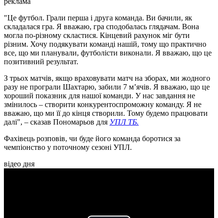
реклама
"Це футбол. Грали перша і друга команда. Ви бачили, як
складалася гра. Я вважаю, гра сподобалась глядачам. Вона
могла по-різному скластися. Кінцевий рахунок міг бути
різним. Хочу подякувати команді нашій, тому що практично
все, що ми планували, футболісти виконали. Я вважаю, що це
позитивний результат.
З трьох матчів, якщо враховувати матч на зборах, ми жодного
разу не програли Шахтарю, забили 7 мʼячів. Я вважаю, що це
хороший показник для нашої команди. У нас завдання не
змінилось – створити конкурентоспроможну команду. Я не
вважаю, що ми її до кінця створили. Тому будемо працювати
далі", – сказав Пономарьов для
УПЛ ТБ.
Фахівець розповів, чи буде його команда боротися за
чемпіонство у поточному сезоні УПЛ.
відео дня