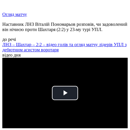
Огляд матчу
Наставник ЛНЗ Віталій Пономарьов розповів, чи задоволений
він нічиєю проти Шахтаря (2:2) у 23-му турі УПЛ.
до речі
ЛНЗ – Шахтар – 2:2 – відео голів та огляд матчу лідерів УПЛ з
дебютним асистом воротаря
відео дня
Play
Video