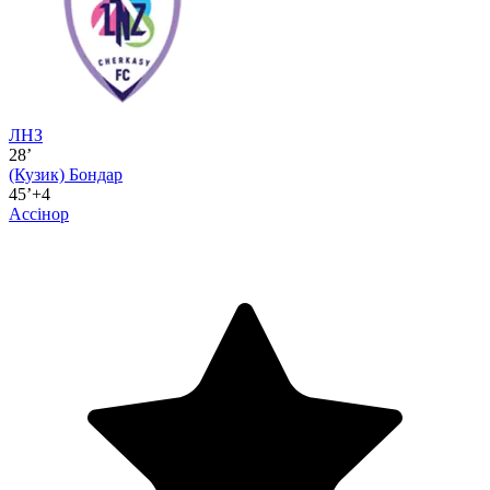
ЛНЗ
28’
(Кузик)
Бондар
45’+4
Ассінор